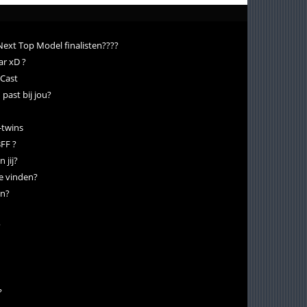
 Next Top Model finalisten????
ar xD ?
Cast
past bij jou?
-twins
BFF ?
 jij?
te vinden?
en?
?
?