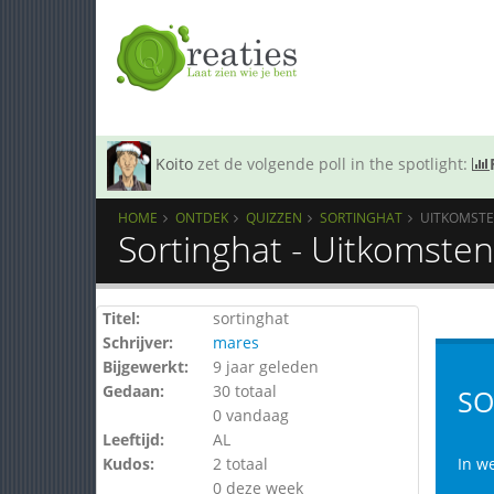
Koito
zet de volgende poll in the spotlight:
HOME
ONTDEK
QUIZZEN
SORTINGHAT
UITKOMST
Sortinghat - Uitkomsten
Titel:
sortinghat
Schrijver:
mares
Bijgewerkt:
9 jaar geleden
Gedaan:
30 totaal
SO
0 vandaag
Leeftijd:
AL
Kudos:
2 totaal
In we
0 deze week