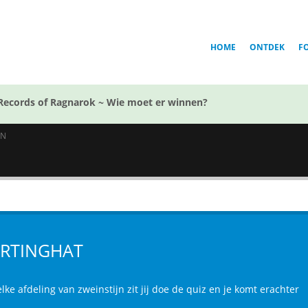
HOME
ONTDEK
F
Records of Ragnarok ~ Wie moet er winnen?
EN
RTINGHAT
lke afdeling van zweinstijn zit jij doe de quiz en je komt erachter