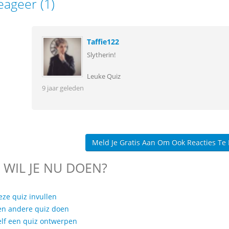
eageer (1)
Taffie122
Slytherin!
Leuke Quiz
9 jaar geleden
Meld Je Gratis Aan Om Ook Reacties Te
 WIL JE NU DOEN?
eze quiz invullen
en andere quiz doen
elf een quiz ontwerpen