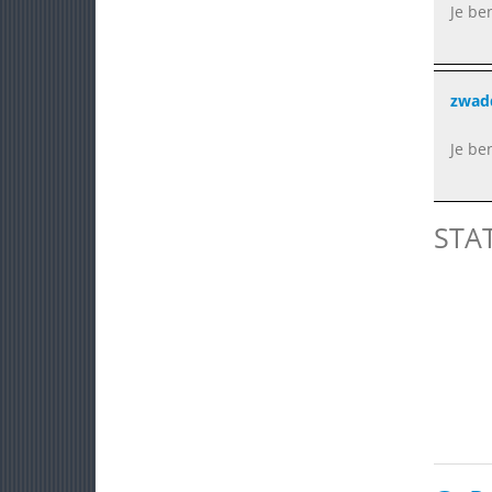
Je be
zwad
Je ben
STA