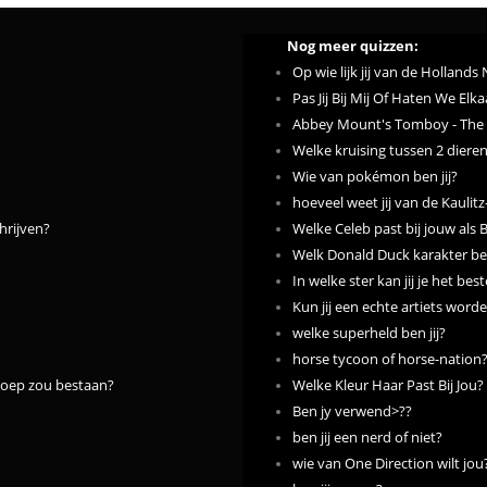
Nog meer quizzen:
Op wie lijk jij van de Hollands
Pas Jij Bij Mij Of Haten We Elka
Abbey Mount's Tomboy - The 
Welke kruising tussen 2 dieren 
Wie van pokémon ben jij?
hoeveel weet jij van de Kaulitz
hrijven?
Welke Celeb past bij jouw als 
Welk Donald Duck karakter ben
In welke ster kan jij je het bes
Kun jij een echte artiets word
welke superheld ben jij?
horse tycoon of horse-nation
 soep zou bestaan?
Welke Kleur Haar Past Bij Jou?
Ben jy verwend>??
ben jij een nerd of niet?
wie van One Direction wilt jou