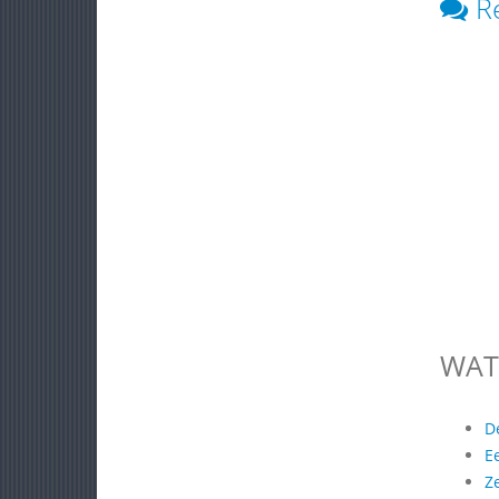
R
WAT
D
E
Z