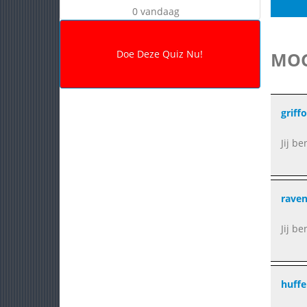
0 vandaag
MOG
griff
Jij b
rave
Jij be
huffe