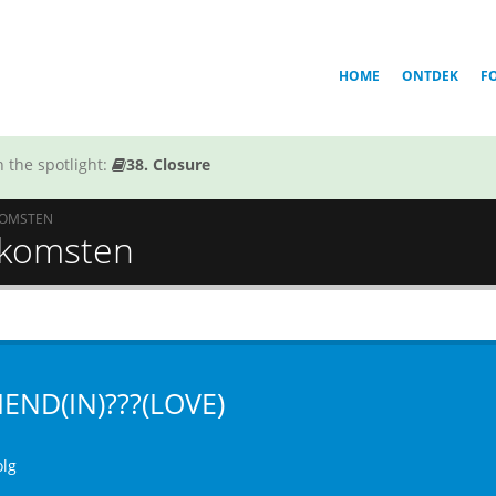
HOME
ONTDEK
F
 the spotlight:
38. Closure
KOMSTEN
itkomsten
IEND(IN)???(LOVE)
olg