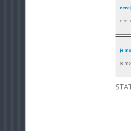
neeej
nee h
je mo
je mo
STA