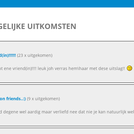
ELIJKE UITKOMSTEN
(in)!!!!!!
(23 x uitgekomen)
ebt ene vriend(in)!!!! leuk joh verras hem\haar met dese uitslag!!
n friends..:)
(9 x uitgekomen)
nd degene wel aardig maar verliefd nee dat nie je kan natuurlijk 