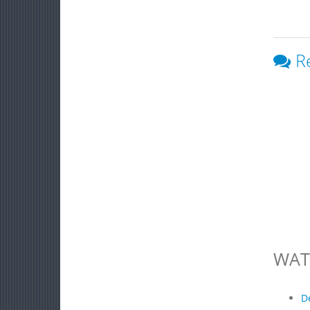
R
WAT
D