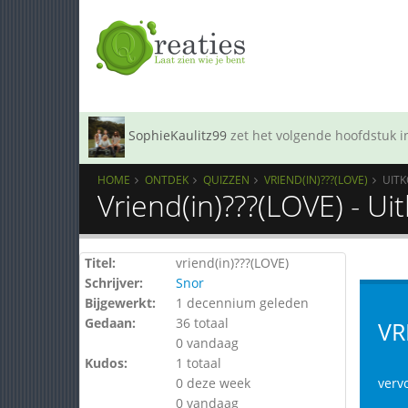
SophieKaulitz99
zet het volgende hoofdstuk in
HOME
ONTDEK
QUIZZEN
VRIEND(IN)???(LOVE)
UIT
Vriend(in)???(LOVE) - U
Titel:
vriend(in)???(LOVE)
Schrijver:
Snor
Bijgewerkt:
1 decennium geleden
Gedaan:
36 totaal
VR
0 vandaag
Kudos:
1 totaal
0 deze week
verv
0 vandaag