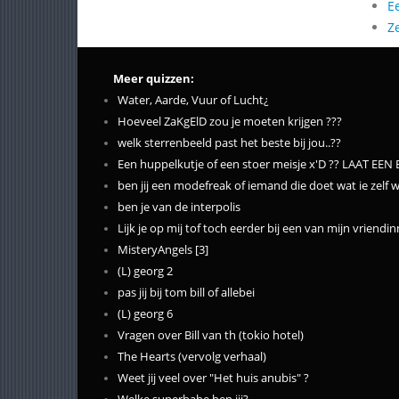
E
Z
Meer quizzen:
Water, Aarde, Vuur of Lucht¿
Hoeveel ZaKgElD zou je moeten krijgen ???
welk sterrenbeeld past het beste bij jou..??
Een huppelkutje of een stoer meisje x'D ?? LAAT EE
ben jij een modefreak of iemand die doet wat ie zelf w
ben je van de interpolis
Lijk je op mij tof toch eerder bij een van mijn vriendi
MisteryAngels [3]
(L) georg 2
pas jij bij tom bill of allebei
(L) georg 6
Vragen over Bill van th (tokio hotel)
The Hearts (vervolg verhaal)
Weet jij veel over "Het huis anubis" ?