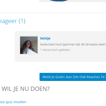
eageer (1)
leintje
leuke kwis hoor:)jammer dat dit de laaste deel i
1 decennium geleden
Meld Je Gratis Aan Om Ook Reacties Te
 WIL JE NU DOEN?
eze quiz invullen