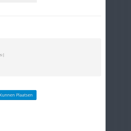
s:|
 Kunnen Plaatsen