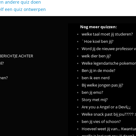
en andere quiz doen
elf een quiz ontwerpen
Nog meer quizzen:
welke taal moet jij studeren?
`Hoe koel ben jij?
Word jij de nieuwe professor 
N BERICHTJE ACHTER
welk dier ben jij?
il?
Welke legendarische pokemon z
Ben jij in de mode?
nnen?
ben ik een nerd
Bij welke jongen pas jij?
ben jij emo?
Story met mij?
Are you a Angel or a Devil¿¿
Welke snack past bij jou????? 
ben jij vies of schoon?
Hoeveel weet jij van... Kwan