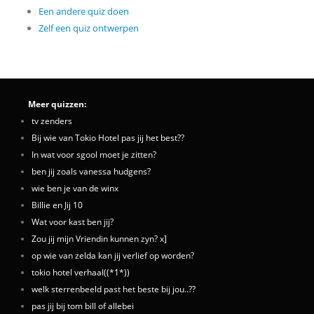
Een andere quiz doen
Zelf een quiz ontwerpen
Meer quizzen:
tv zenders
Bij wie van Tokio Hotel pas jij het best??
In wat voor sgool moet je zitten?
ben jij zoals vanessa hudgens?
wie ben je van de winx
Billie en Jij 10
Wat voor kast ben jij?
Zou jij mijn Vriendin kunnen zyn? x]
op wie van zelda kan jij verlief op worden?
tokio hotel verhaal((*1*))
welk sterrenbeeld past het beste bij jou..??
pas jij bij tom bill of allebei