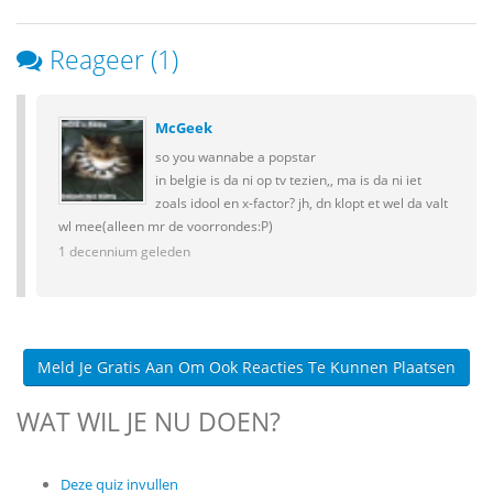
Reageer (1)
McGeek
so you wannabe a popstar
in belgie is da ni op tv tezien,, ma is da ni iet
zoals idool en x-factor? jh, dn klopt et wel da valt
wl mee(alleen mr de voorrondes:P)
1 decennium geleden
Meld Je Gratis Aan Om Ook Reacties Te Kunnen Plaatsen
WAT WIL JE NU DOEN?
Deze quiz invullen