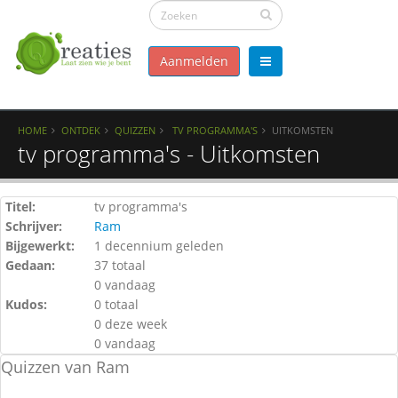
Aanmelden
HOME
ONTDEK
QUIZZEN
TV PROGRAMMA'S
UITKOMSTEN
tv programma's - Uitkomsten
Titel:
tv programma's
Schrijver:
Ram
Bijgewerkt:
1 decennium geleden
Gedaan:
37 totaal
0 vandaag
Kudos:
0 totaal
0 deze week
0 vandaag
Quizzen van Ram