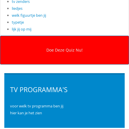
tv zenders
liedjes
welk figuurtje ben jij
typetje
lijk jij op mij
TV PROGRAMMA'S
voor welk tv programma ben jij
hier kan je het zien