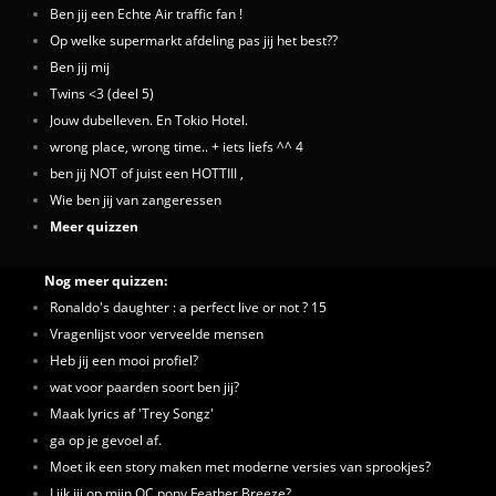
Ben jij een Echte Air traffic fan !
Op welke supermarkt afdeling pas jij het best??
Ben jij mij
Twins <3 (deel 5)
Jouw dubelleven. En Tokio Hotel.
wrong place, wrong time.. + iets liefs ^^ 4
ben jij NOT of juist een HOTTIII ,
Wie ben jij van zangeressen
Meer quizzen
Nog meer quizzen:
Ronaldo's daughter : a perfect live or not ? 15
Vragenlijst voor verveelde mensen
Heb jij een mooi profiel?
wat voor paarden soort ben jij?
Maak lyrics af 'Trey Songz'
ga op je gevoel af.
Moet ik een story maken met moderne versies van sprookjes?
Lijk jij op mijn OC pony Feather Breeze?