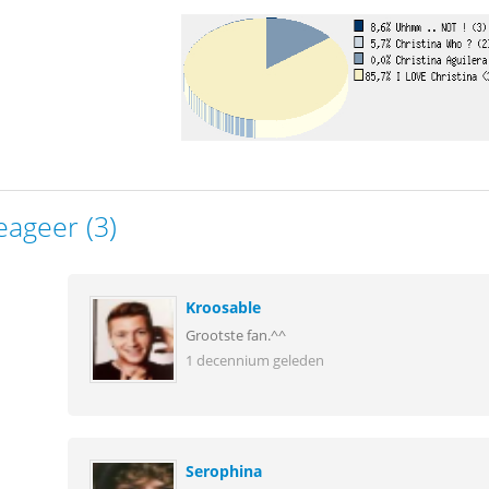
eageer (3)
Kroosable
Grootste fan.^^
1 decennium geleden
Serophina