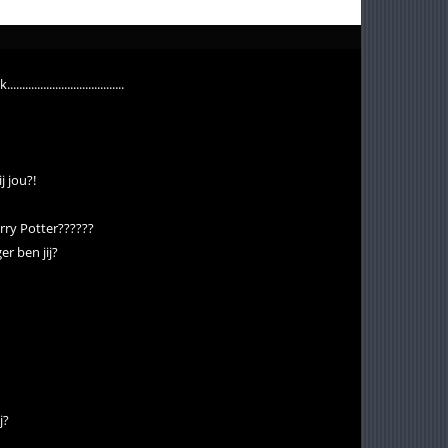
.............................
j jou?!
rry Potter??????
r ben jij?
j?