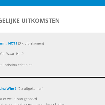
ELIJKE UITKOMSTEN
m .. NOT !
(3 x uitgekomen)
Wat, Waar, Hoe?
nt Christina echt niet!
tina Who ?
(2 x uitgekomen)
bt er wel al van gehoord ..
et er een beetje over , maar das ook alles