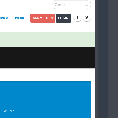
ORUM
OVERIGE
AANMELDEN
LOGIN
a weet !