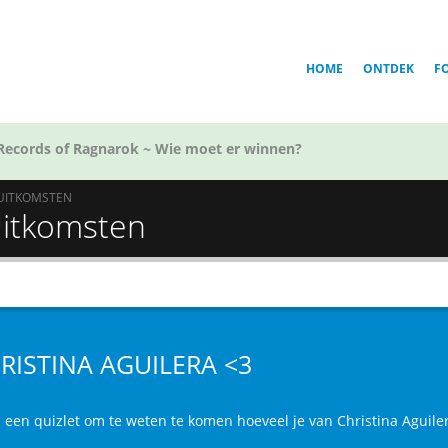
HOME
ONTDEK
F
Records of Ragnarok ~ Wie moet er winnen?
UITKOMSTEN
 Uitkomsten
RISTINA AGUILERA <3
s een quizlet om te weten te komen hoeveel je van Christina Aguiler