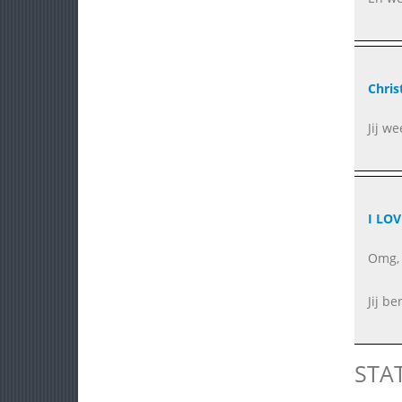
Chris
Jij w
I LOV
Omg, 
Jij be
STA