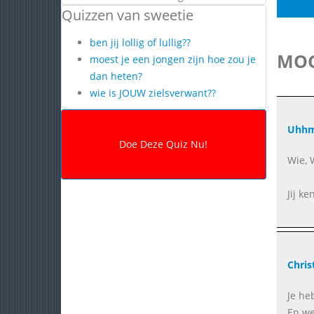
Quizzen van sweetie
ben jij lollig of lullig??
MOG
moest je een jongen zijn hoe zou je
dan heten?
wie is JOUW zielsverwant??
Uhhm
Wie, 
Jij ke
Chris
Je he
En we