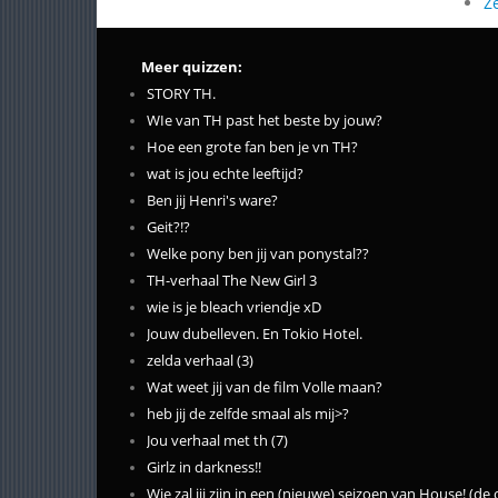
Z
Meer quizzen:
STORY TH.
WIe van TH past het beste by jouw?
Hoe een grote fan ben je vn TH?
wat is jou echte leeftijd?
Ben jij Henri's ware?
Geit?!?
Welke pony ben jij van ponystal??
TH-verhaal The New Girl 3
wie is je bleach vriendje xD
Jouw dubelleven. En Tokio Hotel.
zelda verhaal (3)
Wat weet jij van de film Volle maan?
heb jij de zelfde smaal als mij>?
Jou verhaal met th (7)
Girlz in darkness!!
Wie zal jij zijn in een (nieuwe) seizoen van House! (de