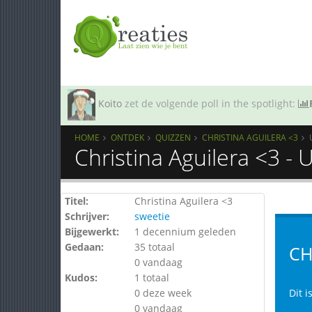
Koito
zet de volgende poll in the spotlight:
HOME
ONTDEK
QUIZZEN
CHRISTINA AGUILERA <3
Christina Aguilera <3 -
Titel:
Christina Aguilera <3
Schrijver:
sweetie
Bijgewerkt:
1 decennium geleden
Gedaan:
35 totaal
CH
0 vandaag
Kudos:
1 totaal
0 deze week
Dit i
0 vandaag