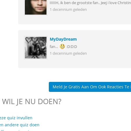
IIIIIH, ik ben de grootste fan.. Jeej i love Christi
1 decennium geleden
MyDayDream
fan...
:D:D:D
1 decennium geleden
Meld Je Gratis Aan Om Ook Reacties Te
 WIL JE NU DOEN?
eze quiz invullen
en andere quiz doen