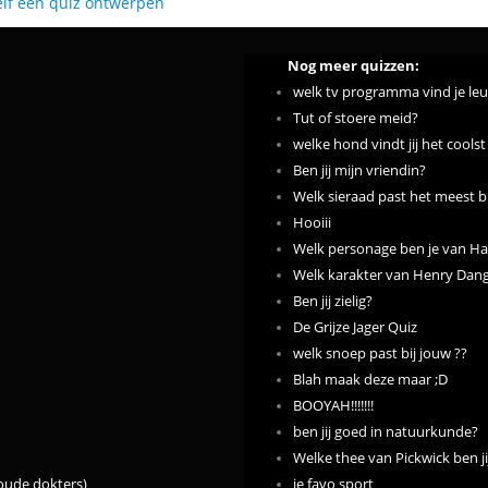
elf een quiz ontwerpen
Nog meer quizzen:
welk tv programma vind je leuk..........
Tut of stoere meid?
welke hond vindt jij het coolst
Ben jij mijn vriendin?
Welk sieraad past het meest bi
Hooiii
Welk personage ben je van Ha
Welk karakter van Henry Dange
Ben jij zielig?
De Grijze Jager Quiz
welk snoep past bij jouw ??
Blah maak deze maar ;D
BOOYAH!!!!!!!
ben jij goed in natuurkunde?
Welke thee van Pickwick ben ji
 oude dokters)
je favo sport