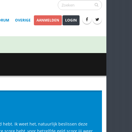
ORUM
OVERIGE
AANMELDEN
LOGIN
 hebt. Ik weet het, natuurlijk beslissen deze
re score hebt, voor hetzelfde geld scoor jij weer