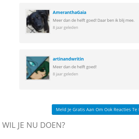
AmeranthaGaia
Meer dan de helft goed! Daar ben ik blij mee.
8 jaar geleden
artinandwritin
Meer dan de helft goed!
8 jaar geleden
Meld Je Gratis Aan Om Ook Reacties Te
 WIL JE NU DOEN?