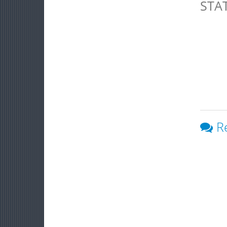
STA
R