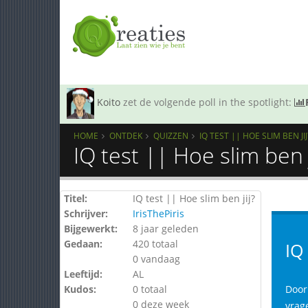
Koito
zet de volgende poll in the spotlight:
HOME
ONTDEK
QUIZZEN
IQ TEST || HOE SLIM BEN JIJ
IQ test || Hoe slim ben 
Titel:
IQ test || Hoe slim ben jij?
Schrijver:
IrisThePiris
Bijgewerkt:
8 jaar geleden
Gedaan:
420 totaal
IQ
0 vandaag
Leeftijd:
AL
Kudos:
0 totaal
Door 
0 deze week
vrage