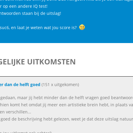
r op een andere IQ test!
ntwoorden staan bij de uitslag!
suc6, en laat je weten wat jou score is?
ELIJKE UITKOMSTEN
r dan de helft goed
(151 x uitgekomen)
gedaan, maar jij hebt minder dan de helft vragen goed beantwoor
hien komt het omdat jij meer een artistieke brein hebt, in plaats v
n verschillen...
e goed de beschrijving hebt gelezen, weet je dat deze uitslag natuurl