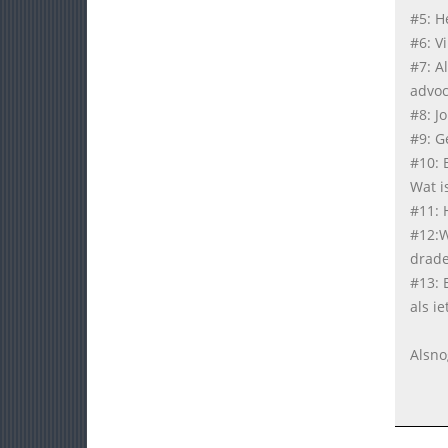
#5: He
#6: Vi
#7: A
advoc
#8: J
#9: G
#10: 
Wat is
#11: 
#12:Wa
drade
#13: 
als i
Alsno