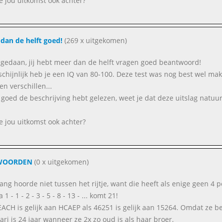
je jou uitkomst ook achter?
dan de helft goed!
(269 x uitgekomen)
gedaan, jij hebt meer dan de helft vragen goed beantwoord!
chijnlijk heb je een IQ van 80-100. Deze test was nog best wel makk
n verschillen...
e goed de beschrijving hebt gelezen, weet je dat deze uitslag natuurl
je jou uitkomst ook achter?
WOORDEN
(0 x uitgekomen)
lang hoorde niet tussen het rijtje, want die heeft als enige geen 4 p
 1 - 1 - 2 - 3 - 5 - 8 - 13 - ... komt 21!
EACH is gelijk aan HCAEP als 46251 is gelijk aan 15264. Omdat ze
ari is 24 jaar wanneer ze 2x zo oud is als haar broer.