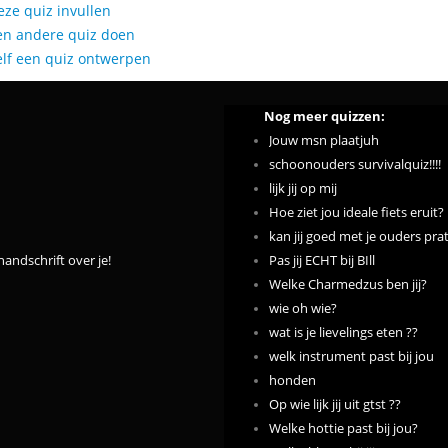
eze quiz invullen
en andere quiz doen
elf een quiz ontwerpen
Nog meer quizzen:
Jouw msn plaatjuh
schoonouders survivalquiz!!!!
lijk jij op mij
Hoe ziet jou ideale fiets eruit?
kan jij goed met je ouders pra
handschrift over je!
Pas jij ECHT bij BIll
Welke Charmedzus ben jij?
wie oh wie?
wat is je lievelings eten ??
welk instrument past bij jou
honden
Op wie lijk jij uit gtst ??
Welke hottie past bij jou?