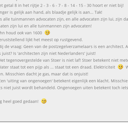
t getal 8 in het rijtje 2 - 3 - 6 - 7 - 8 - 14 - 15 - 30 hoort er niet bij!
nger is gelijk aan hand, als blaadje gelijk is aan... Tak!
ls alle tuinmannen advocaten zijn, en alle advocaten zijn lui, zijn 
aten zijn lui en alle tuinmannen zijn advocaten!
ohn houd ook van 1600
eruststellend lijkt het meest op rustgevend.
Bij de vraag: Geen van de postzegelverzamelaars is een architect. 
 juist? Is 'architecten zijn niet Nederlanders' juist!
Het tegenovergestelde van Stoer is niet laf! Stoer betekent niet me
ter staat tot een pijp als ... staat tot een draad. Elektriciteit
W
n. Misschien dacht je gas, maar dat is onjuist!
Een 'uiting van ongenoegen' betekent eigenlijk een klacht. Misschie
ets niet juist wordt behandeld. Ongenoegen uiten betekent toch iets
g heel goed gedaan!