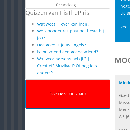
0 vandaag
hoge
Quizzen van IrisThePiris
De a
Wat weet jij over konijnen?
Veel 
Welk hondenras past het beste bij
jou?
Hoe goed is jouw Engels?
Is jou vriend een goede vriend?
MOG
Wat voor hersens heb jij? ||
Creatief? Muzikaal? Of nog iets
anders?
Minde
Goed 
Missc
Mense
Als j