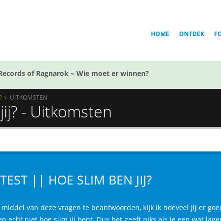
HOME
ONTDEK
F
Records of Ragnarok ~ Wie moet er winnen?
?
UITKOMSTEN
jij? - Uitkomsten
 TEST || HOE SLIM BEN JIJ?
middel van deze vragen te beantwoorden, kijk ik hoeveel jij er goed
n echt niet hoe slim jij bent. Dus het geeft niks als je een wat lage