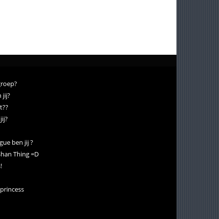
groep?
jij?
et??
ij?
gue ben jij ?
Shan Thing =D
!
 princess