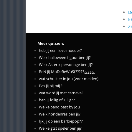
D
E
Z
Meer quizzen:
heb jij een lieve moeder?
Welk halloween figuur ben jij?
Welk Asterix personage ben jij?
BeN jIj MoDeBeWuSt?????¿¿¿¿¿¿
wat schuilt er in jou (voor meiden)
Pas jij bij mij ?
wat word jij met carnaval
ben jij lollig of lullig??
Welke band past by jou
Welk hondenras ben jij?
lijk jij op een barbiepop??
Welke gtst speler ben jij?