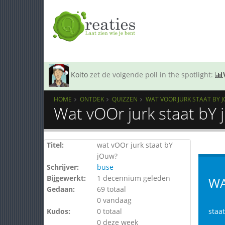
Koito
zet de volgende poll in the spotlight:
HOME
ONTDEK
QUIZZEN
WAT VOOR JURK STAAT BY 
Wat vOOr jurk staat bY
Titel:
wat vOOr jurk staat bY
jOuw?
Schrijver:
buse
Bijgewerkt:
1 decennium geleden
WA
Gedaan:
69 totaal
0 vandaag
Kudos:
0 totaal
staa
0 deze week