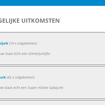
ELIJKE UITKOMSTEN
rjurk
(19 x uitgekomen)
uw staat echt een sOmerJurKjEe
Jurk
(42 x uitgekomen)
uw staat echt een Super mOoie GalaJurk!