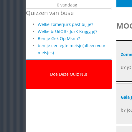
0 vandaag
Quizzen van buse
MOG
Welke zomerjurk past bij je?
Welke brUilOfts JurK Krijgg jiJ?
Ben je Gek Op Msnn?
ben je een egte meisje(alleen voor
meisjes)
Zome
bY jO
Gala 
bY jo