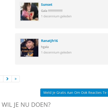
Sunset
Gala !!!!!!!!!!!!!!!!!!!!
1 decennium geleden
RanatJh16
hgala
1 decennium geleden
2
Meld Je Gratis Aan Om Ook Reacties Te
 WIL JE NU DOEN?