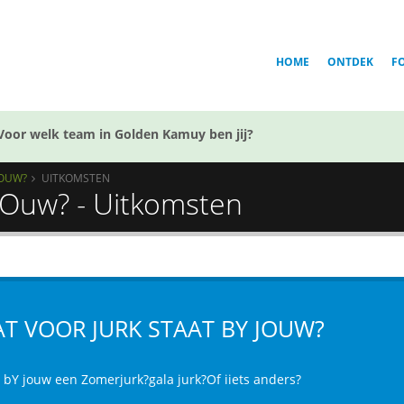
HOME
ONTDEK
F
Voor welk team in Golden Kamuy ben jij?
JOUW?
UITKOMSTEN
 jOuw? - Uitkomsten
T VOOR JURK STAAT BY JOUW?
t bY jouw een Zomerjurk?gala jurk?Of iiets anders?