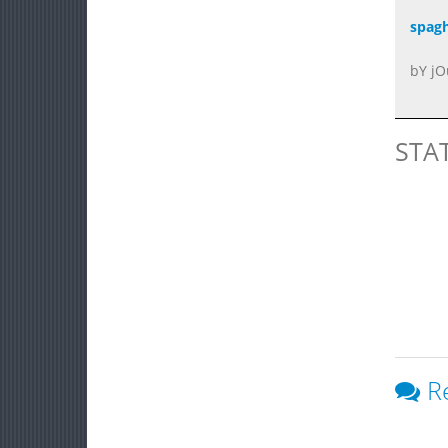
spagh
bY jO
STA
R