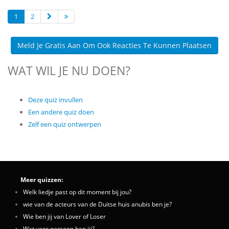
1
2
Meld Je Gratis Aan Om Ook Reacties Te Kunnen Plaatsen
WAT WIL JE NU DOEN?
Deze quiz invullen
Een andere quiz doen
Zelf een quiz ontwerpen
Meer quizzen:
Welk liedje past op dit moment bij jou?
wie van de acteurs van de Duitse huis anubis ben je?
Wie ben jij van Lover of Loser
Wat voor persoon ben jij?