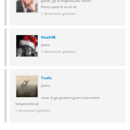
gitaar, ga ik volgend jaar doen/
Piano speel ik nu al xd
1 decennium geleden
Noah98
piano
1 decennium geleden
Tuala
piano,
maar ik ga gewoon geen instrument
bespelen(krul)
1 decennium geleden