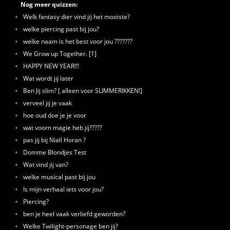
Nog meer quizzen:
Welk fantasy dier vind jij het mooiste?
welke piercing past bij jou?
welke naam is het best voor jou ???????
We Grow up Together. [1]
HAPPY NEW YEAR!!!
Wat wordt jij later
Ben Jij slim? [ alleen voor SLIMMERIKKEN!]
verveel jij je vaak
hoe oud doe je je voor
wat voorn magie heb jij?????
pas jij bij Niall Horan ?
Domme Blondjes Test
Wat vind jij van?
welke musical past bij jou
Is mijn verhaal iets voor jou?
Piercing?
ben je heel vaak verliefd geworden?
Welke Twilight-personage ben jij?