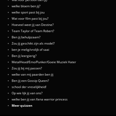
welke bloem ben jij?
welke sport past bij jou
Wat voor film past bij jou?
Hoeveel weet jij van Destine?
Team Taylor of Team Robert?
Ben jij behulpzaam?
Zou jij geschikt zijn als model?
ben je melig/vrolijk of saai
Ben jij leergierig?
MetalHead/Emo/Punker/Goeie Muziek Hater
Zou jij bij mij passen?
welke van mij paarden ben jij
Ben jij een Gossip Queen?
school der vreselijkheid!
Op wie lijk jij van ons?
welke ben jij van Xena warrior princess
Meer quizzen