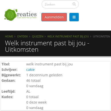
Aanmelden
HOME
ONTDEK
QUIZZEN
WELK INSTRUMENT PAST BIJ JOU
UITKOMSTEN
Welk instrument past bij jou -
Uitkomsten
Titel:
welk instrument past bij jou
Schrijver:
cakie
Bijgewerkt:
1 decennium geleden
Gedaan:
46 totaal
0 vandaag
Leeftijd:
AL
Kudos:
0 totaal
0 deze week
0 vandaag