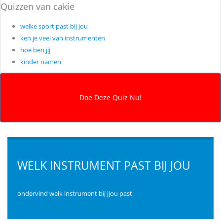
Quizzen van cakie
welke sport past bij jou
ken je veel van instrumenten
hoe ben jij
kinder namen
WELK INSTRUMENT PAST BIJ JOU
ondervind welk instrument bij jjou past