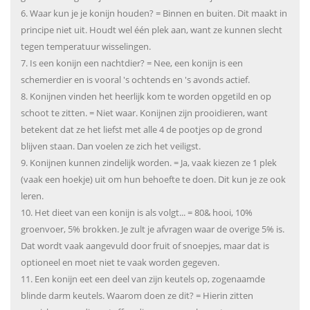
6. Waar kun je je konijn houden? = Binnen en buiten. Dit maakt in
principe niet uit. Houdt wel één plek aan, want ze kunnen slecht
tegen temperatuur wisselingen.
7. Is een konijn een nachtdier? = Nee, een konijn is een
schemerdier en is vooral 's ochtends en 's avonds actief.
8. Konijnen vinden het heerlijk kom te worden opgetild en op
schoot te zitten. = Niet waar. Konijnen zijn prooidieren, want
betekent dat ze het liefst met alle 4 de pootjes op de grond
blijven staan. Dan voelen ze zich het veiligst.
9. Konijnen kunnen zindelijk worden. = Ja, vaak kiezen ze 1 plek
(vaak een hoekje) uit om hun behoefte te doen. Dit kun je ze ook
leren.
10. Het dieet van een konijn is als volgt... = 80& hooi, 10%
groenvoer, 5% brokken. Je zult je afvragen waar de overige 5% is.
Dat wordt vaak aangevuld door fruit of snoepjes, maar dat is
optioneel en moet niet te vaak worden gegeven.
11. Een konijn eet een deel van zijn keutels op, zogenaamde
blinde darm keutels. Waarom doen ze dit? = Hierin zitten