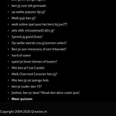
ben jij voor bill gemaakt
op welke popstar lijk jij?
Welk ijsje ben jij?
welk online spel past het best bij jou???
wAt v00r mUziekmeiD bEn jij?
Spreek jij goed Duits?
Op welke weirdo zou jij kunnen vallen?
Ben je een mexicano of een frikandel?
hard of steen
speel je liever binnen of buiten?
Wie ben je? (uit Castle)
Welk Charmed Caracter ben jij?
Wie ben jij uit sponge bob
ben je ouder dan 10?
Joehoe, ben je daar? Maak dan deze coele quiz!
Meer quizzen
Copyright 2004-2026 Qreaties.nl