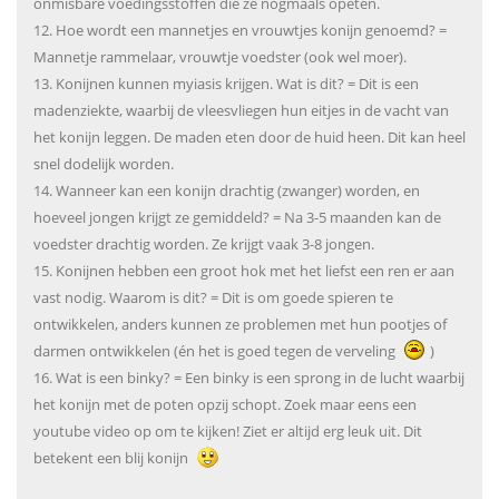
onmisbare voedingsstoffen die ze nogmaals opeten.
12. Hoe wordt een mannetjes en vrouwtjes konijn genoemd? =
Mannetje rammelaar, vrouwtje voedster (ook wel moer).
13. Konijnen kunnen myiasis krijgen. Wat is dit? = Dit is een
madenziekte, waarbij de vleesvliegen hun eitjes in de vacht van
het konijn leggen. De maden eten door de huid heen. Dit kan heel
snel dodelijk worden.
14. Wanneer kan een konijn drachtig (zwanger) worden, en
hoeveel jongen krijgt ze gemiddeld? = Na 3-5 maanden kan de
voedster drachtig worden. Ze krijgt vaak 3-8 jongen.
15. Konijnen hebben een groot hok met het liefst een ren er aan
vast nodig. Waarom is dit? = Dit is om goede spieren te
ontwikkelen, anders kunnen ze problemen met hun pootjes of
darmen ontwikkelen (én het is goed tegen de verveling
)
16. Wat is een binky? = Een binky is een sprong in de lucht waarbij
het konijn met de poten opzij schopt. Zoek maar eens een
youtube video op om te kijken! Ziet er altijd erg leuk uit. Dit
betekent een blij konijn