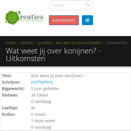
Aanmelden
HOME
ONTDEK
QUIZZEN
WAT WEET JIJ OVER KONIJNEN?
UITKOMSTEN
Wat weet jij over konijnen? -
Uitkomsten
Titel:
Wat weet jij over konijnen?
Schrijver:
IrisThePiris
Bijgewerkt:
5 jaar geleden
Gedaan:
36 totaal
0 vandaag
Leeftijd:
AL
Kudos:
0 totaal
1 deze week
0 vandaag