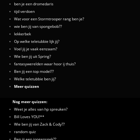
ben je een dromedaris
tijd verdoen
Wat voor een Stormtrooper rang ben je?
wie ben jij van spongebob??
lekkerbek
Op welke teletubbie lijk jij?
Voel jij je vaak eenzaam?
Wie ben jij uit Spring?
fantasywerelden waar hoor ij thuis?
Ben jij een top model??
Welke teletubbie ben jij?
Meer quizzen
Nog meer quizzen:
Weet je alles van hp spreuken?
Bill Loves YOU!**
Wie ben jij van Zack & Cody??
random quiz
Ben jij een jongensgek??