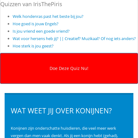
Quizzen van IrisThePiris
Welk hondenras past het beste bij jou?
Hoe goed is jouw Engels?
Is jou vriend een goede vriend?
Wat voor hersens heb jij? || Creatief? Muzikaal? Of nog iets anders?
Hoe sterk is jou geest?
WAT WEET JIJ OVER KONIJNEN?
Konijnen zijn onderschatte huisdieren, die veel meer werk
vergen dan men vaak denkt. Als jij een konijn hebt (gehad),