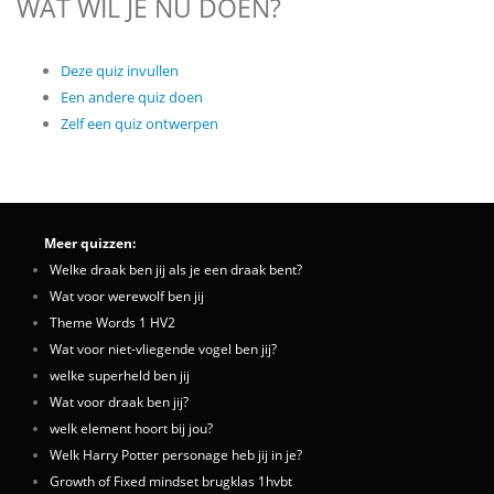
WAT WIL JE NU DOEN?
Deze quiz invullen
Een andere quiz doen
Zelf een quiz ontwerpen
Meer quizzen:
Welke draak ben jij als je een draak bent?
Wat voor werewolf ben jij
Theme Words 1 HV2
Wat voor niet-vliegende vogel ben jij?
welke superheld ben jij
Wat voor draak ben jij?
welk element hoort bij jou?
Welk Harry Potter personage heb jij in je?
Growth of Fixed mindset brugklas 1hvbt