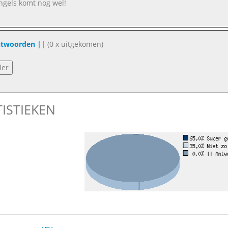
ngels komt nog wel!
ntwoorden ||
(0 x uitgekomen)
TISTIEKEN