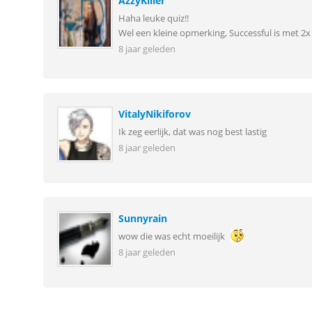
AzzyKiller
Haha leuke quiz!!
Wel een kleine opmerking, Successful is met 2x
8 jaar geleden
VitalyNikiforov
Ik zeg eerlijk, dat was nog best lastig
8 jaar geleden
Sunnyrain
wow die was echt moeilijk
8 jaar geleden