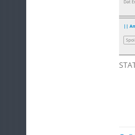
Dat E
|| A
STA