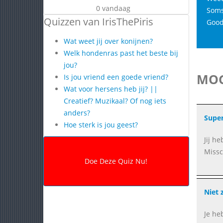
0 vandaag
Soms 
Quizzen van IrisThePiris
Good
Wat weet jij over konijnen?
Welk hondenras past het beste bij
jou?
MOG
Is jou vriend een goede vriend?
Wat voor hersens heb jij? ||
Creatief? Muzikaal? Of nog iets
anders?
Super
Hoe sterk is jou geest?
Jij he
Missc
Niet 
Je he