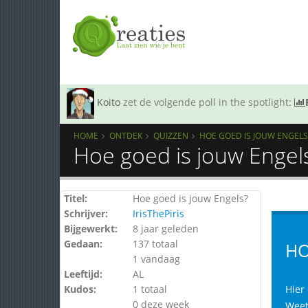
Koito
zet de volgende poll in the spotlight:
HOME
ONTDEK
QUIZZEN
HOE GOED IS JOUW ENGELS
Hoe goed is jouw Engel
Titel:
Hoe goed is jouw Engels?
Schrijver:
IrisThePiris
Bijgewerkt:
8 jaar geleden
Gedaan:
137 totaal
HO
1 vandaag
Leeftijd:
AL
Kudos:
1 totaal
Hier
0 deze week
Weet 