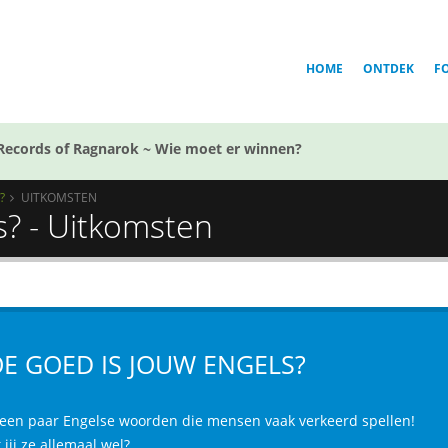
HOME
ONTDEK
F
Records of Ragnarok ~ Wie moet er winnen?
?
UITKOMSTEN
s? - Uitkomsten
E GOED IS JOUW ENGELS?
 een paar Engelse woorden die mensen vaak verkeerd spellen!
jij ze allemaal wel?