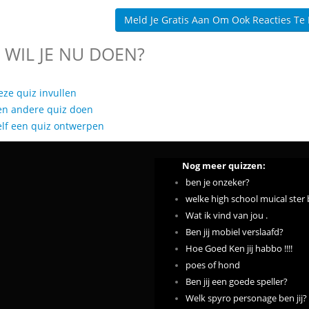
Meld Je Gratis Aan Om Ook Reacties Te
 WIL JE NU DOEN?
eze quiz invullen
en andere quiz doen
elf een quiz ontwerpen
Nog meer quizzen:
ben je onzeker?
welke high school muical ster b
Wat ik vind van jou .
Ben jij mobiel verslaafd?
Hoe Goed Ken jij habbo !!!!
poes of hond
Ben jij een goede speller?
Welk spyro personage ben jij?