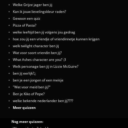
Welke Grijze jager ben jij
Kan ik jouw lievelingskleur raden?
Gewoon een quiz
Pizza of Pasta?
welke leeftijd ben jij volgens jou gedrag
hoe zou jij een vriendje of vriendinnetje kunnen krijgen
welk twilight character ben jij
Wat voor soort vriendin ben jij?
What Ashes character are you? :3
Welk personage ben jij in Lizzie McGuire?
ben jij eerlijk?¿
ben je een jongen of een meisje
"Wat voor meid ben jij?"
Ben je Kiko of Pepe?
welke bekende nederlander ben jij????
Meer quizzen
Nog meer quizzen: