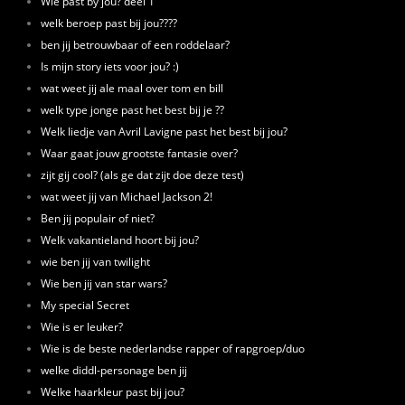
Wie past by jou? deel 1
welk beroep past bij jou????
ben jij betrouwbaar of een roddelaar?
Is mijn story iets voor jou? :)
wat weet jij ale maal over tom en bill
welk type jonge past het best bij je ??
Welk liedje van Avril Lavigne past het best bij jou?
Waar gaat jouw grootste fantasie over?
zijt gij cool? (als ge dat zijt doe deze test)
wat weet jij van Michael Jackson 2!
Ben jij populair of niet?
Welk vakantieland hoort bij jou?
wie ben jij van twilight
Wie ben jij van star wars?
My special Secret
Wie is er leuker?
Wie is de beste nederlandse rapper of rapgroep/duo
welke diddl-personage ben jij
Welke haarkleur past bij jou?