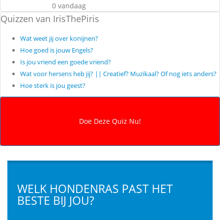
0 vandaag
Quizzen van IrisThePiris
Wat weet jij over konijnen?
Hoe goed is jouw Engels?
Is jou vriend een goede vriend?
Wat voor hersens heb jij? || Creatief? Muzikaal? Of nog iets anders?
Hoe sterk is jou geest?
WELK HONDENRAS PAST HET
BESTE BIJ JOU?