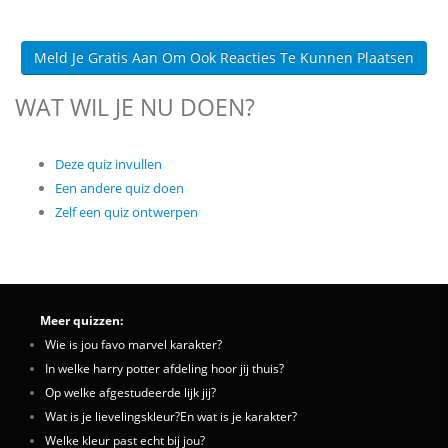
Meld Je Gratis Aan Om Ook Reacties Te Kunnen Plaatsen
WAT WIL JE NU DOEN?
Deze quiz invullen
Een andere quiz doen
Zelf een quiz ontwerpen
Meer quizzen:
Wie is jou favo marvel karakter?
In welke harry potter afdeling hoor jij thuis?
Op welke afgestudeerde lijk jij?
Wat is je lievelingskleur?En wat is je karakter?
Welke kleur past echt bij jou?