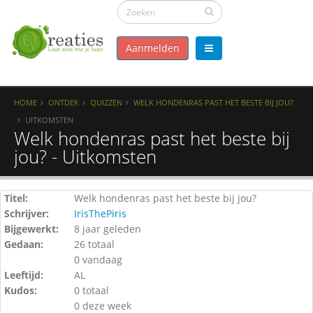
Aanmelden
HOME
ONTDEK
QUIZZEN
WELK HONDENRAS PAST HET BESTE BIJ JOU?
UITKOMSTEN
Welk hondenras past het beste bij
jou? - Uitkomsten
Titel:
Welk hondenras past het beste bij jou?
Schrijver:
IrisThePiris
Bijgewerkt:
8 jaar geleden
Gedaan:
26 totaal
0 vandaag
Leeftijd:
AL
Kudos:
0 totaal
0 deze week