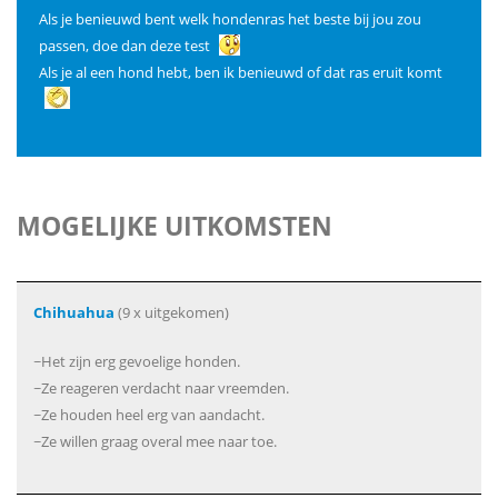
Als je benieuwd bent welk hondenras het beste bij jou zou
passen, doe dan deze test
Als je al een hond hebt, ben ik benieuwd of dat ras eruit komt
MOGELIJKE UITKOMSTEN
Chihuahua
(9 x uitgekomen)
~Het zijn erg gevoelige honden.
~Ze reageren verdacht naar vreemden.
~Ze houden heel erg van aandacht.
~Ze willen graag overal mee naar toe.