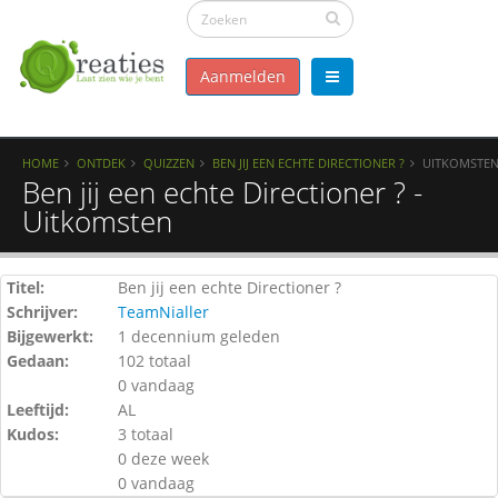
Aanmelden
HOME
ONTDEK
QUIZZEN
BEN JIJ EEN ECHTE DIRECTIONER ?
UITKOMSTE
Ben jij een echte Directioner ? -
Uitkomsten
Titel:
Ben jij een echte Directioner ?
Schrijver:
TeamNialler
Bijgewerkt:
1 decennium geleden
Gedaan:
102 totaal
0 vandaag
Leeftijd:
AL
Kudos:
3 totaal
0 deze week
0 vandaag