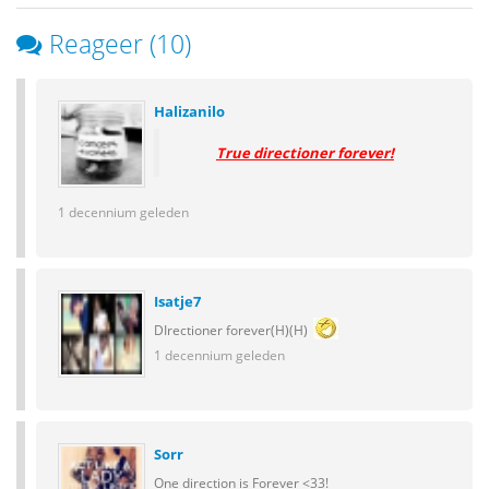
Reageer (10)
Halizanilo
True directioner forever!
1 decennium geleden
Isatje7
DIrectioner forever(H)(H)
1 decennium geleden
Sorr
One direction is Forever <33!