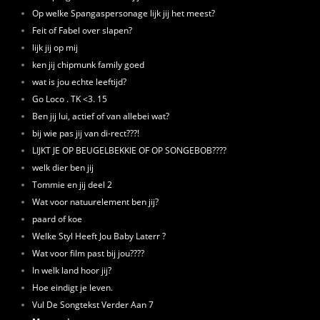
Op welke Spangaspersonage lijk jij het meest?
Feit of Fabel over slapen?
lijk jij op mij
ken jij chipmunk family goed
wat is jou echte leeftijd?
Go Loco . TK <3. 15
Ben jij lui, actief of van allebei wat?
bij wie pas jij van di-rect???!
LIJKT JE OP BEUGELBEKKIE OF OP SONGEBOB????
welk dier ben jij
Tommie en jij deel 2
Wat voor natuurelement ben jij?
paard of koe
Welke Styl Heeft Jou Baby Laterr ?
Wat voor film past bij jou????
In welk land hoor jij?
Hoe eindigt je leven.
Vul De Songtekst Verder Aan 7