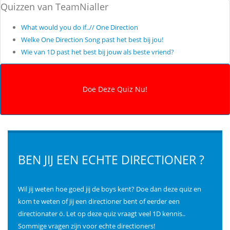
Quizzen van TeamNialler
What would you do if..// One Direction
Welke One Direction Song past het best bij jou!
Wie van 1D past het best bij jouw als beste vriend?
BEN JIJ EEN ECHTE DIRECTIONER ?
Wil jij weten hoe goed jij de boys kent? Doe dan deze quiz en
kom te weten of jij een directioner bent of eerder een
directionater ö. Let op deze quiz vraagt veel 1D kennis..
Sommige vragen zijn voor echte directioners!