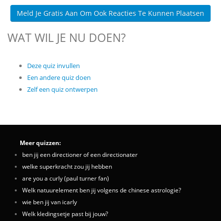
Meld Je Gratis Aan Om Ook Reacties Te Kunnen Plaatsen
WAT WIL JE NU DOEN?
Deze quiz invullen
Een andere quiz doen
Zelf een quiz ontwerpen
Meer quizzen:
ben jij een directioner of een directionater
welke superkracht zou jij hebben
are you a curly (paul turner fan)
Welk natuurelement ben jij volgens de chinese astrologie?
wie ben jij van icarly
Welk kledingsetje past bij jouw?