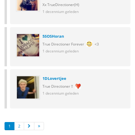
Xx TrueDirectioner(H)
1 decennium geleden
5SOSHoran
True Directioner Forever
<3
1 decennium geleden
1DLovertjee
True Directioner !!
1 decennium geleden
1
2