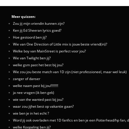
Meer quizzen:
Zou jij mijn vriendin kunnen zijn?
Ken jij Ed Sheeran lyrics goed?
Hoe gestoord ben jij?
Wie van One Direction of Little mix is jouw beste vriend(in)?
Welke boy van MainStreet is perfect voor jou?
Wie van Twilight ben jij?
welke gsm past het best bij jou?
Wie zou jou beste match van 1D zijn (niet professioneel, maar wel leuk)
zanger of danser
welke naam past bij jou!!!!!!!!!
ja nee vragen (ik ben gek)
wie van the wanted past bij jou?
waar zou jijhet best op vakantie gaan?
wie ben je in het echt ?
Word jij ook overladen met 1D fanfics en ben je een Potterhead/hp fan, dan
welke Koopaling ben jij?