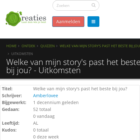
Aanmelden
HOME
ONTDEK
QUIZZEN
WELKE VAN MIJN STORY'S PAST HET BESTE BIJ JOU
UITKOMSTEN
Welke van mijn story's past het best
bij jou? - Uitkomsten
Titel:
Welke van mijn story's past het beste bij jou?
Schrijver:
Amberlovee
Bijgewerkt:
1 decennium geleden
Gedaan:
52 totaal
0 vandaag
Leeftijd:
AL
Kudos:
0 totaal
0 deze week