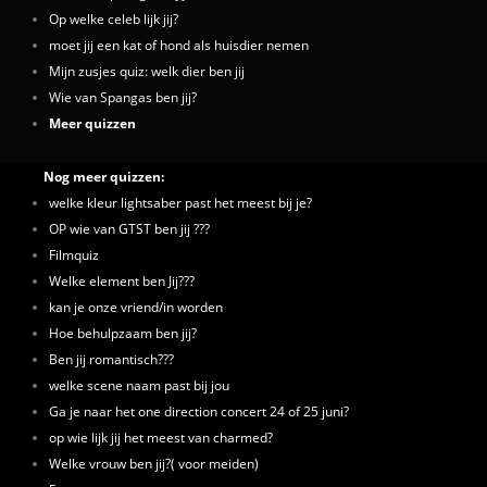
Op welke celeb lijk jij?
moet jij een kat of hond als huisdier nemen
Mijn zusjes quiz: welk dier ben jij
Wie van Spangas ben jij?
Meer quizzen
Nog meer quizzen:
welke kleur lightsaber past het meest bij je?
OP wie van GTST ben jij ???
Filmquiz
Welke element ben Jij???
kan je onze vriend/in worden
Hoe behulpzaam ben jij?
Ben jij romantisch???
welke scene naam past bij jou
Ga je naar het one direction concert 24 of 25 juni?
op wie lijk jij het meest van charmed?
Welke vrouw ben jij?( voor meiden)