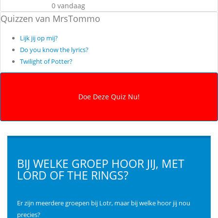
0 vandaag
Quizzen van MrsTommo
Lijk jij op mij?
Do you know the lyrics?
Twilight of Potter?
BIJ WELKE GROEP HOOR JIJ, MET
LORD OF THE RINGS?
Er zijn meerdere groepen bij Lotr, maar bij welke hoor jij nou
precies?