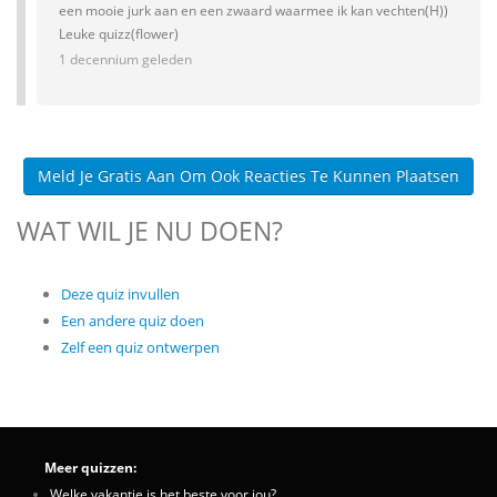
een mooie jurk aan en een zwaard waarmee ik kan vechten(H))
Leuke quizz(flower)
1 decennium geleden
Meld Je Gratis Aan Om Ook Reacties Te Kunnen Plaatsen
WAT WIL JE NU DOEN?
Deze quiz invullen
Een andere quiz doen
Zelf een quiz ontwerpen
Meer quizzen:
Welke vakantie is het beste voor jou?