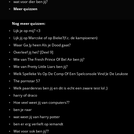
wat voor dier ben jij?
Meer quizzen
Nog meer quizzen:
Lijk je op mij? <3
Lijk jij op Marcske of op Bieke?(f.c. de kampioenen)
Waar Ga Jy heen Als je Dood gaat?
Overleef jij het? [Deel 9]
Wie van The Fresh Prince Of Bel Air ben jij?
Wie van Pretty Little Liars ben jij?
Welk Spelleke Vo Op De Comp Of Een Spelconsole Vind Je De Leukste
The pornstar 57
Welk paardenras ben jij en dit is echt een zware test lol ;)
harry of draco
Hoe veel weet jij van computers??
ben je raar
wat weet jij van harry potter
ben er erg verlieft op iemandt
Wat voor sok ben jij??