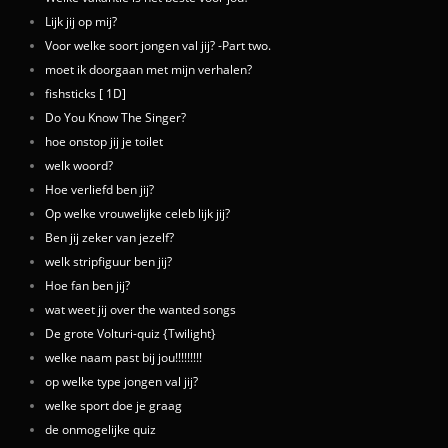
Lijk jij op mij?
Voor welke soort jongen val jij? -Part two.
moet ik doorgaan met mijn verhalen?
fishsticks [ 1D]
Do You Know The Singer?
hoe onstop jij je toilet
welk woord?
Hoe verliefd ben jij?
Op welke vrouwelijke celeb lijk jij?
Ben jij zeker van jezelf?
welk stripfiguur ben jij?
Hoe fan ben jij?
wat weet jij over the wanted songs
De grote Volturi-quiz {Twilight}
welke naam past bij jou!!!!!!!!!
op welke type jongen val jij?
welke sport doe je graag
de onmogelijke quiz