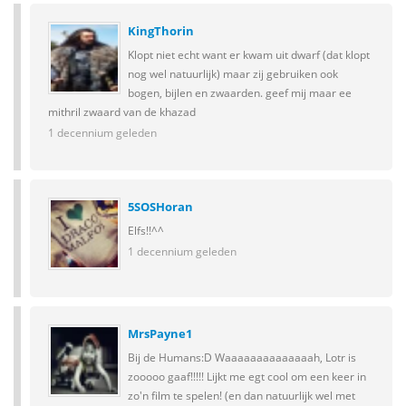
KingThorin
Klopt niet echt want er kwam uit dwarf (dat klopt
nog wel natuurlijk) maar zij gebruiken ook
bogen, bijlen en zwaarden. geef mij maar ee
mithril zwaard van de khazad
1 decennium geleden
5SOSHoran
Elfs!!^^
1 decennium geleden
MrsPayne1
Bij de Humans:D Waaaaaaaaaaaaaah, Lotr is
zooooo gaaf!!!!! Lijkt me egt cool om een keer in
zo'n film te spelen! (en dan natuurlijk wel met