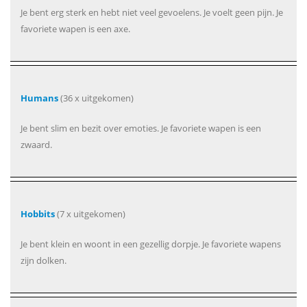
Je bent erg sterk en hebt niet veel gevoelens. Je voelt geen pijn. Je
favoriete wapen is een axe.
Humans
(36 x uitgekomen)
Je bent slim en bezit over emoties. Je favoriete wapen is een
zwaard.
Hobbits
(7 x uitgekomen)
Je bent klein en woont in een gezellig dorpje. Je favoriete wapens
zijn dolken.