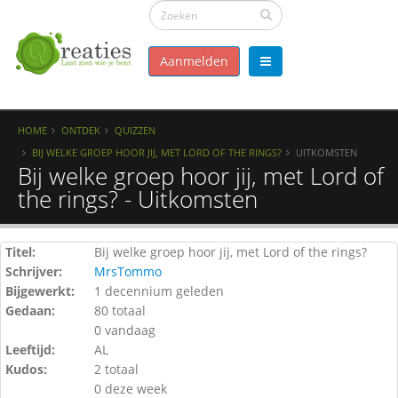
Aanmelden
HOME
ONTDEK
QUIZZEN
BIJ WELKE GROEP HOOR JIJ, MET LORD OF THE RINGS?
UITKOMSTEN
Bij welke groep hoor jij, met Lord of
the rings? - Uitkomsten
Titel:
Bij welke groep hoor jij, met Lord of the rings?
Schrijver:
MrsTommo
Bijgewerkt:
1 decennium geleden
Gedaan:
80 totaal
0 vandaag
Leeftijd:
AL
Kudos:
2 totaal
0 deze week