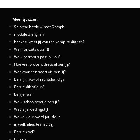
Meer quizzen:
Spin the bottle ... met Oomph!
module 3 english
hoeveel weet jij van the vampire diaries?
Warrior Cats quiz!!!!!
Welk patronus past bij jou?
Hoeveel procent dreuzel ben jij?
Wat voor een soort vis ben jij?
Ben jij links- of rechtshandig?
Ben je dik of dun?
ben je raar
Welk schooltypetje ben jij?
Wat is je kledingstijl
Welke kleur word jou kleur
in welk alius team zit jij
Ben je cool?
Europa