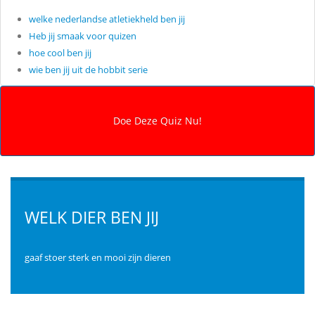
welke nederlandse atletiekheld ben jij
Heb jij smaak voor quizen
hoe cool ben jij
wie ben jij uit de hobbit serie
WELK DIER BEN JIJ
gaaf stoer sterk en mooi zijn dieren