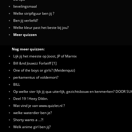
lievelingsmaal
Welke stripfiguur ben jij ?
Ben jij verliefd?
Welke kleur past het beste bij jou?
Meer quizzen
Nog meer quizzen:
Lijk jij het meeste op Joost, JP of Marnix
Bill &nd Jouwzz Forlaiiff [1]
One of the boys or girls? (Meidenquiz)
perkamentus of voldemort?
BILL
Op welke ster lijk jij qua uiterlijk, gezichtsbouw en kenmerken? DOOR 
Deel 19 ! Heey Dikkn.
Wat vind je van www.quizlet.nl ?
welke waterdier ben je?
Shorty wants a ...?!
Welk anime girl ben jij?