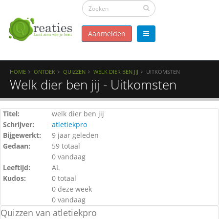
Aanmelden
HOME
ONTDEK
QUIZZEN
WELK DIER BEN JIJ
UITKOMSTEN
Welk dier ben jij - Uitkomsten
Titel:
welk dier ben jij
Schrijver:
atletiekpro
Bijgewerkt:
9 jaar geleden
Gedaan:
59 totaal
0 vandaag
Leeftijd:
AL
Kudos:
0 totaal
0 deze week
0 vandaag
Quizzen van atletiekpro