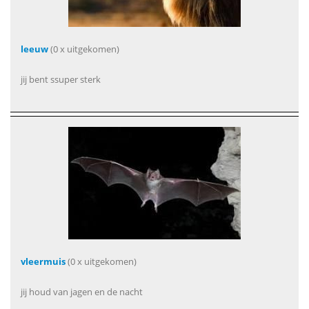
leeuw
(0 x uitgekomen)
jij bent ssuper sterk
vleermuis
(0 x uitgekomen)
jij houd van jagen en de nacht