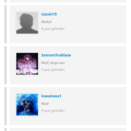
tzzuki15
Wolluf
9 jaar geleden
Samanthablaze
Wolf, klopt wel
9 jaar geleden
lowalowa1
Wolf
9 jaar geleden