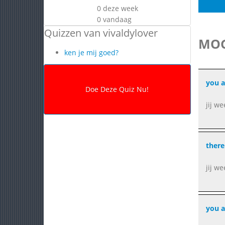
0 deze week
0 vandaag
Quizzen van vivaldylover
MOG
ken je mij goed?
you a
jij w
there
jij we
you a