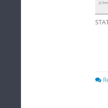
jij be
STA
R