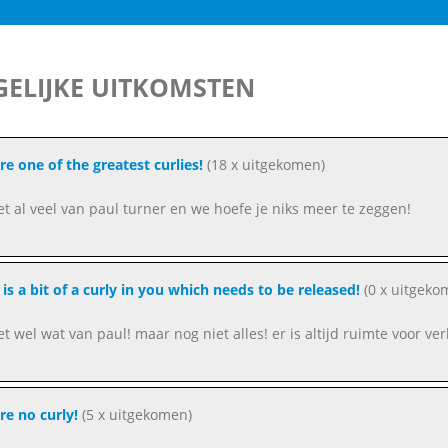
ELIJKE UITKOMSTEN
re one of the greatest curlies!
(18 x uitgekomen)
eet al veel van paul turner en we hoefe je niks meer te zeggen!
 is a bit of a curly in you which needs to be released!
(0 x uitgeko
et wel wat van paul! maar nog niet alles! er is altijd ruimte voor ve
re no curly!
(5 x uitgekomen)