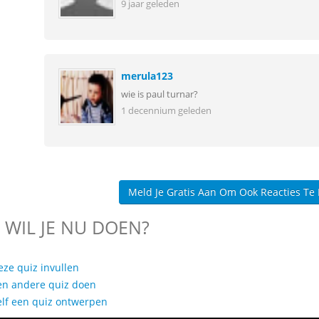
9 jaar geleden
merula123
wie is paul turnar?
1 decennium geleden
Meld Je Gratis Aan Om Ook Reacties Te
 WIL JE NU DOEN?
eze quiz invullen
en andere quiz doen
elf een quiz ontwerpen