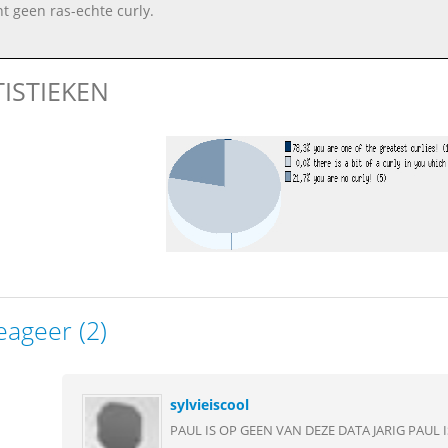
nt geen ras-echte curly.
TISTIEKEN
eageer (2)
sylvieiscool
PAUL IS OP GEEN VAN DEZE DATA JARIG PAUL I