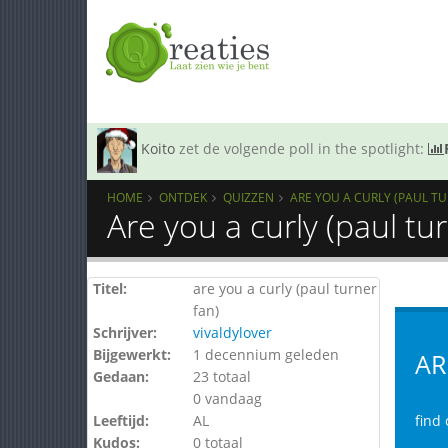
Koito
zet de volgende poll in the spotlight:
HOME
ONTDEK
QUIZZEN
ARE YOU A CURLY (PAUL TU
Are you a curly (paul tu
Titel:
are you a curly (paul turner
fan)
Schrijver:
vivaldylover
Bijgewerkt:
1 decennium geleden
AR
Gedaan:
23 totaal
0 vandaag
Leeftijd:
AL
find 
Kudos:
0 totaal