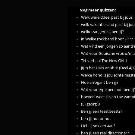
Nog meer quizzen:
Welk werelddeel past bij jou?
welk vakantie land past bij jou
welke zanger(es) ben jij?
in Welke rockband hoor jij???
Wat vind een jongen zo aantrekk
Wat voor Gooische vrouw/man 
TH-verhaal The New Girl 1
Jij in het Huis Anubis! (Deel 4) 
Welke hond is jou echte mast
Hoe arrogant ben jij?
Wat voor type persoon ben jij
hoeveel weet jij van the vampi
(L) georg 8
Ben jij een feestbeest??
ben jij hot or not
Heb jij sokken aan?
ben jij een real directioner?