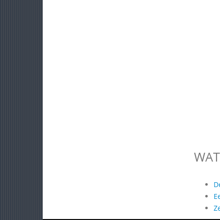
WAT
D
E
Z