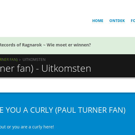
HOME
ONTDEK
F
Records of Ragnarok ~ Wie moet er winnen?
RNER FAN)
UITKOMSTEN
rner fan) - Uitkomsten
E YOU A CURLY (PAUL TURNER FAN)
out or you are a curly here!