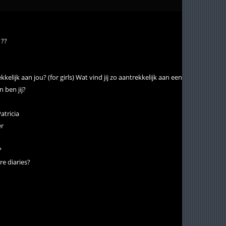
 ??
elijk aan jou? (for girls) Wat vind jij zo aantrekkelijk aan een meisje (for bo
ben jij?
Patricia
er
?
re diaries?