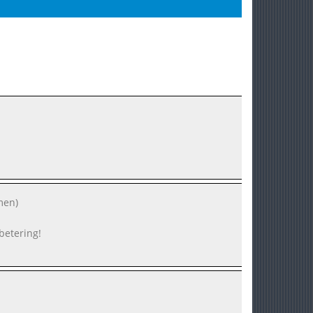
men)
rbetering!