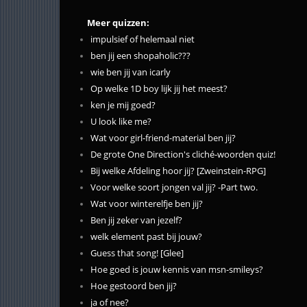
Meer quizzen:
impulsief of helemaal niet
ben jij een shopaholic???
wie ben jij van icarly
Op welke 1D boy lijk jij het meest?
ken je mij goed?
U look like me?
Wat voor girl-friend-material ben jij?
De grote One Direction's cliché-woorden quiz!
Bij welke Afdeling hoor jij? [Zweinstein-RPG]
Voor welke soort jongen val jij? -Part two.
Wat voor winterelfje ben jij?
Ben jij zeker van jezelf?
welk element past bij jouw?
Guess that song! [Glee]
Hoe goed is jouw kennis van msn-smileys?
Hoe gestoord ben jij?
ja of nee?