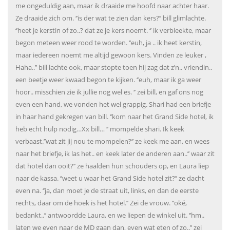
me ongeduldig aan, maar ik draaide me hoofd naar achter haar.
Ze draaide zich om. ‘’is der wat te zien dan kers?’’ bill glimlachte.
‘’heet je kerstin of zo..? dat ze je kers noemt. ‘’ ik verbleekte, maar
begon meteen weer rood te worden. ‘’euh, ja .. ik heet kerstin,
maar iedereen noemt me altijd gewoon kers. Vinden ze leuker ,
Haha..’’ bill lachte ook, maar stopte toen hij zag dat z’n.. vriendin..
een beetje weer kwaad begon te kijken. ‘’euh, maar ik ga weer
hoor.. misschien zie ik jullie nog wel es. ‘’ zei bill, en gaf ons nog
even een hand, we vonden het wel grappig. Shari had een briefje
in haar hand gekregen van bill. ‘’kom naar het Grand Side hotel, ik
heb echt hulp nodig…Xx bill… ‘’ mompelde shari. Ik keek
verbaast.’’wat zit jij nou te mompelen?’’ ze keek me aan, en wees
naar het briefje, ik las het.. en keek later de anderen aan..’’ waar zit
dat hotel dan ooit?’’ ze haalden hun schouders op, en Laura liep
naar de kassa. ‘’weet u waar het Grand Side hotel zit?’’ ze dacht
even na. ‘’ja, dan moet je de straat uit, links, en dan de eerste
rechts, daar om de hoek is het hotel.’’ Zei de vrouw. ‘’oké,
bedankt..’’ antwoordde Laura, en we liepen de winkel uit. ‘’hm..
laten we even naar de MD gaan dan, even wat eten of zo..’’ zei