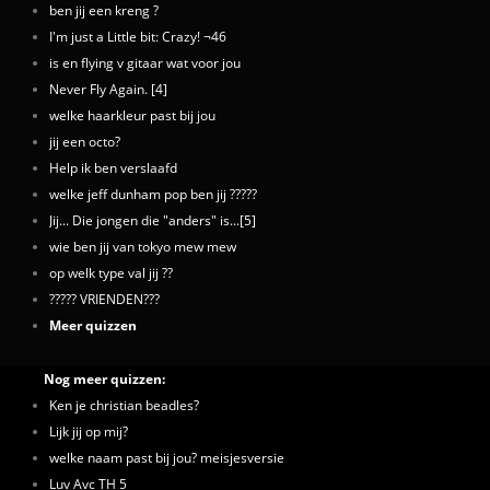
ben jij een kreng ?
I'm just a Little bit: Crazy! ¬46
is en flying v gitaar wat voor jou
Never Fly Again. [4]
welke haarkleur past bij jou
jij een octo?
Help ik ben verslaafd
welke jeff dunham pop ben jij ?????
Jij... Die jongen die "anders" is...[5]
wie ben jij van tokyo mew mew
op welk type val jij ??
????? VRIENDEN???
Meer quizzen
Nog meer quizzen:
Ken je christian beadles?
Lijk jij op mij?
welke naam past bij jou? meisjesversie
Luv Avc TH 5