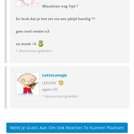
Misschien nog 1tjé ?
En leuk dat je het zei via een pbtjé handig ^^
gwn snel verder x3
xx meeh <3
1 decennium geleden
LotteLampje
LEEUHK
again x'D
1 decennium geleden
Meld Je Gratis Aan Om Ook Reacties Te Kunnen Plaatsen