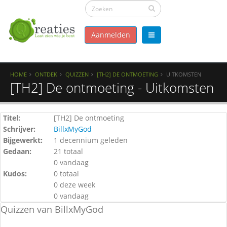
Aanmelden
HOME
ONTDEK
QUIZZEN
[TH2] DE ONTMOETING
UITKOMSTEN
[TH2] De ontmoeting - Uitkomsten
Titel:
[TH2] De ontmoeting
Schrijver:
BillxMyGod
Bijgewerkt:
1 decennium geleden
Gedaan:
21 totaal
0 vandaag
Kudos:
0 totaal
0 deze week
0 vandaag
Quizzen van BillxMyGod