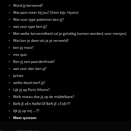
Word jij beroemd?
Wat past meer bij jou? (Sites bijv. Hyves)
Wat voor type pokemon ben jij?
wat voor type ben jij?
Met welke beroemdheid zal je gelukkig kunnen worden( voor meisjes)
Wat kan je doen als je je verveeld?
ben jij mooi?
mtv quiz
Ben jij een paardenfreak?
wat voor dier ben jij?
Ja/nee
welke dood sterf jij?
Lijk jij op Paris Hiltons?
Welk niveau doe jij op de middelbare?
BeN jE eEn NeRd Of BeN jE sToEr??
lijk jij op mij ....??
Meer quizzen