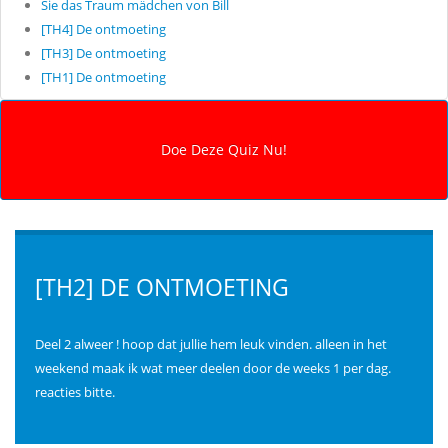
Sie das Traum mädchen von Bill
[TH4] De ontmoeting
[TH3] De ontmoeting
[TH1] De ontmoeting
[TH2] DE ONTMOETING
Deel 2 alweer ! hoop dat jullie hem leuk vinden. alleen in het
weekend maak ik wat meer deelen door de weeks 1 per dag.
reacties bitte.