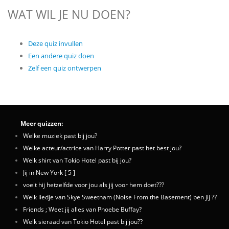
WAT WIL JE NU DOEN?
Deze quiz invullen
Een andere quiz doen
Zelf een quiz ontwerpen
Meer quizzen:
Welke muziek past bij jou?
Welke acteur/actrice van Harry Potter past het best jou?
Welk shirt van Tokio Hotel past bij jou?
Jij in New York [ 5 ]
voelt hij hetzelfde voor jou als jij voor hem doet???
Welk liedje van Skye Sweetnam (Noise From the Basement) ben jij ??
Friends ; Weet jij alles van Phoebe Buffay?
Welk sieraad van Tokio Hotel past bij jou??