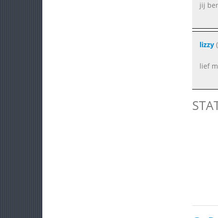
jij b
lizzy
(
lief 
STA