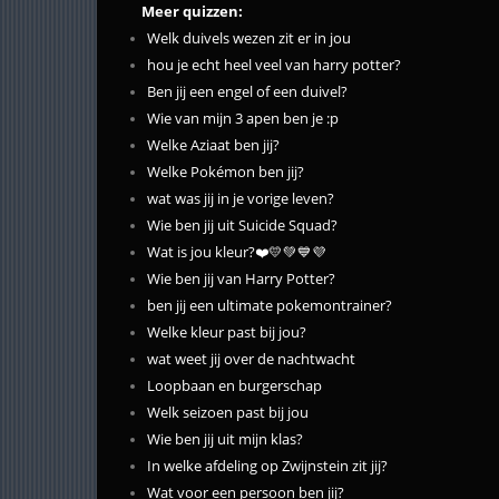
Meer quizzen:
Welk duivels wezen zit er in jou
hou je echt heel veel van harry potter?
Ben jij een engel of een duivel?
Wie van mijn 3 apen ben je :p
Welke Aziaat ben jij?
Welke Pokémon ben jij?
wat was jij in je vorige leven?
Wie ben jij uit Suicide Squad?
Wat is jou kleur?❤️💛💚💙💜
Wie ben jij van Harry Potter?
ben jij een ultimate pokemontrainer?
Welke kleur past bij jou?
wat weet jij over de nachtwacht
Loopbaan en burgerschap
Welk seizoen past bij jou
Wie ben jij uit mijn klas?
In welke afdeling op Zwijnstein zit jij?
Wat voor een persoon ben jij?