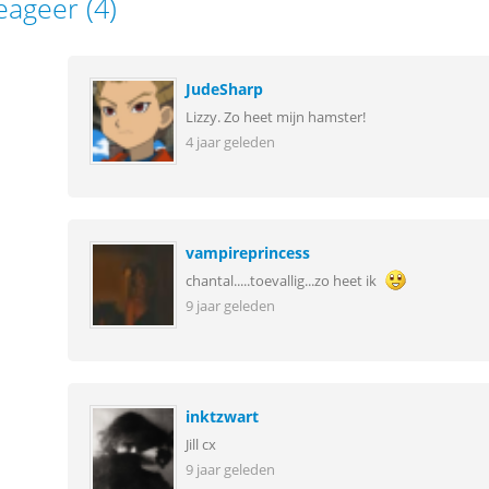
eageer (4)
JudeSharp
Lizzy. Zo heet mijn hamster!
4 jaar geleden
vampireprincess
chantal.....toevallig...zo heet ik
9 jaar geleden
inktzwart
Jill cx
9 jaar geleden