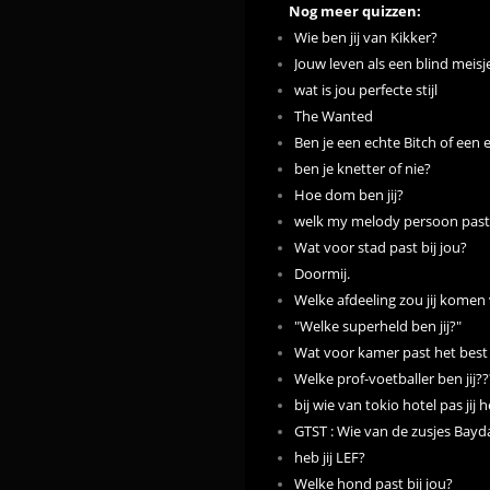
Nog meer quizzen:
Wie ben jij van Kikker?
Jouw leven als een blind meisj
wat is jou perfecte stijl
The Wanted
Ben je een echte Bitch of een
ben je knetter of nie?
Hoe dom ben jij?
welk my melody persoon past b
Wat voor stad past bij jou?
Doormij.
Welke afdeeling zou jij komen
"Welke superheld ben jij?"
Wat voor kamer past het best b
Welke prof-voetballer ben jij??
bij wie van tokio hotel pas jij 
GTST : Wie van de zusjes Baydar
heb jij LEF?
Welke hond past bij jou?