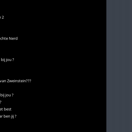
e 2
 echte Nerd
ij jou ?
 van Zweinstein???
ij jou ?
?
het best
 ben jij ?