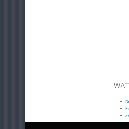
WAT
D
E
Z