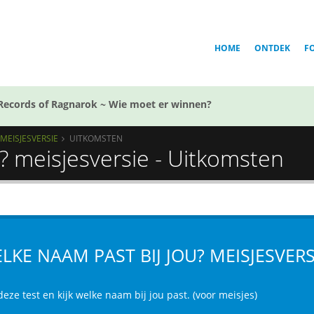
HOME
ONTDEK
F
Records of Ragnarok ~ Wie moet er winnen?
 MEISJESVERSIE
UITKOMSTEN
? meisjesversie - Uitkomsten
LKE NAAM PAST BIJ JOU? MEISJESVERS
eze test en kijk welke naam bij jou past. (voor meisjes)