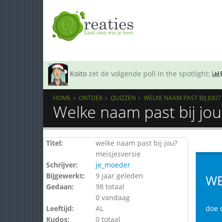
Koito
zet de volgende poll in the spotlight:
HOME
ONTDEK
QUIZZEN
WELKE NAAM PAST BIJ JOU?
Welke naam past bij jou
Titel:
welke naam past bij jou?
meisjesversie
Schrijver:
je_moeder
Bijgewerkt:
9 jaar geleden
WE
Gedaan:
98 totaal
0 vandaag
Leeftijd:
AL
doe d
Kudos:
0 totaal