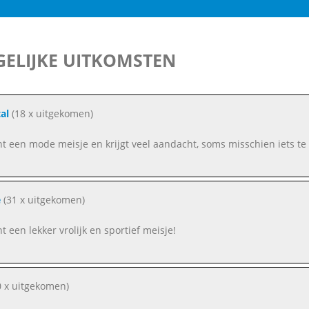
ELIJKE UITKOMSTEN
al
(18 x uitgekomen)
ent een mode meisje en krijgt veel aandacht, soms misschien iets te 
e
(31 x uitgekomen)
nt een lekker vrolijk en sportief meisje!
 x uitgekomen)