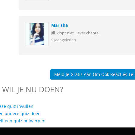
Marisha
jill, klopt niet, liever chantal.
9 jaar geleden
Meld Je Gratis Aan Om Ook Reacties Te
 WIL JE NU DOEN?
eze quiz invullen
en andere quiz doen
elf een quiz ontwerpen