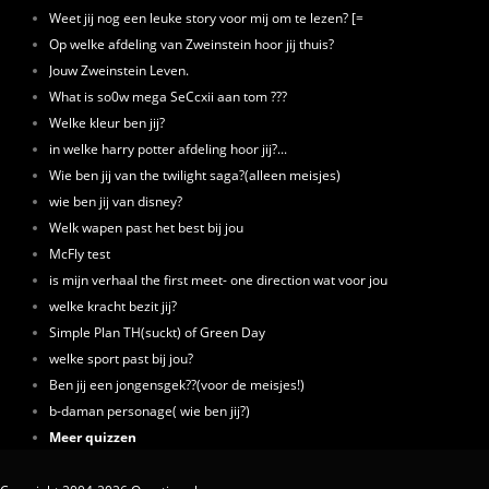
Weet jij nog een leuke story voor mij om te lezen? [=
Op welke afdeling van Zweinstein hoor jij thuis?
Jouw Zweinstein Leven.
What is so0w mega SeCcxii aan tom ???
Welke kleur ben jij?
in welke harry potter afdeling hoor jij?...
Wie ben jij van the twilight saga?(alleen meisjes)
wie ben jij van disney?
Welk wapen past het best bij jou
McFly test
is mijn verhaal the first meet- one direction wat voor jou
welke kracht bezit jij?
Simple Plan TH(suckt) of Green Day
welke sport past bij jou?
Ben jij een jongensgek??(voor de meisjes!)
b-daman personage( wie ben jij?)
Meer quizzen