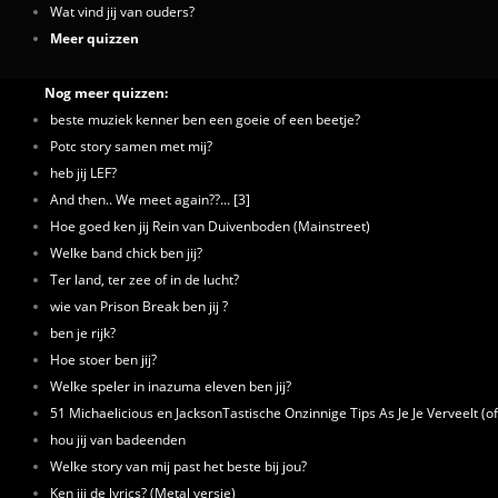
Wat vind jij van ouders?
Meer quizzen
Nog meer quizzen:
beste muziek kenner ben een goeie of een beetje?
Potc story samen met mij?
heb jij LEF?
And then.. We meet again??... [3]
Hoe goed ken jij Rein van Duivenboden (Mainstreet)
Welke band chick ben jij?
Ter land, ter zee of in de lucht?
wie van Prison Break ben jij ?
ben je rijk?
Hoe stoer ben jij?
Welke speler in inazuma eleven ben jij?
51 Michaelicious en JacksonTastische Onzinnige Tips As Je Je Verveelt (of
hou jij van badeenden
Welke story van mij past het beste bij jou?
Ken jij de lyrics? (Metal versie)