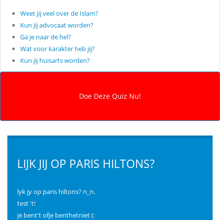
Weet jij veel over de Islam?
Kun jij advocaat worden?
Ga je naar de hel?
Wat voor karakter heb jij?
Kun jij huisarts worden?
LIJK JIJ OP PARIS HILTONS?
lyk jy op paris hiltons? n_n.
test 't!
je bent't ofje benthetniet (: