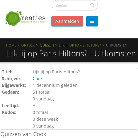
Aanmelden
HOME
ONTDEK
QUIZZEN
LIJK JIJ OP PARIS HILTONS?
UITKOMSTEN
Lijk jij op Paris Hiltons? - Uitkomsten
Titel:
Lijk jij op Paris Hiltons?
Schrijver:
Cook
Bijgewerkt:
1 decennium geleden
Gedaan:
51 totaal
0 vandaag
Leeftijd:
AL
Kudos:
0 totaal
0 deze week
0 vandaag
Quizzen van Cook