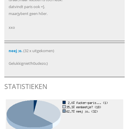
datvindt paris ook =].
maarjybent geen hôer.
xxo
neej ;o.
(32 x uitgekomen)
Gelukkigniet!h0udezo;)
STATISTIEKEN