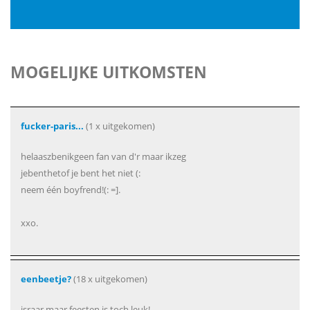
MOGELIJKE UITKOMSTEN
fucker-paris...
(1 x uitgekomen)
helaaszbenikgeen fan van d'r maar ikzeg
jebenthetof je bent het niet (:
neem één boyfrend!(: =].
xxo.
eenbeetje?
(18 x uitgekomen)
israar,maar feesten is toch leuk!