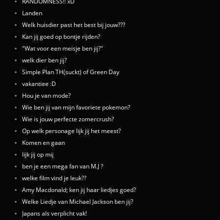
RANDOMNESS!! xD
Landen
Welk huisdier past het best bij jouw???
Kan jij goed op bontje rijden?
"Wat voor een meisje ben jij?"
welk dier ben jij?
Simple Plan TH(suckt) of Green Day
vakantiee :D
Hou je van mode?
Wie ben jij van mijn favoriete pokemon?
Wie is jouw perfecte zomercrush?
Op welk personage lijk jij het meest?
Komen en gaan
lijk jij op mij
ben je een mega fan van M.J ?
welke film vind je leuk??
Amy Macdonald; ken jij haar liedjes goed?
Welke Liedje van Michael Jackson ben jij?
Japans als verplicht vak!