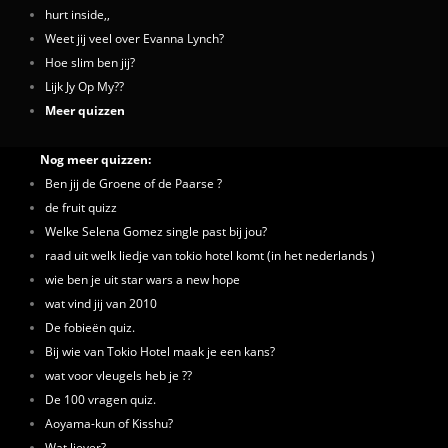
hurt inside,,
Weet jij veel over Evanna Lynch?
Hoe slim ben jij?
Lijk Jy Op My??
Meer quizzen
Nog meer quizzen:
Ben jij de Groene of de Paarse ?
de fruit quizz
Welke Selena Gomez single past bij jou?
raad uit welk liedje van tokio hotel komt (in het nederlands )
wie ben je uit star wars a new hope
wat vind jij van 2010
De fobieën quiz.
Bij wie van Tokio Hotel maak je een kans?
wat voor vleugels heb je ??
De 100 vragen quiz.
Aoyama-kun of Kisshu?
Wat liever?