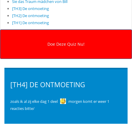
Sie das Traum mädchen von Bill
[TH3] De ontmoeting
[TH2] De ontmoeting
[TH1] De ontmoeting
[TH4] DE ONTMOETING
zoals ik al zij elke dag 1 deel
morgen komt er weer 1
reacties bitte/