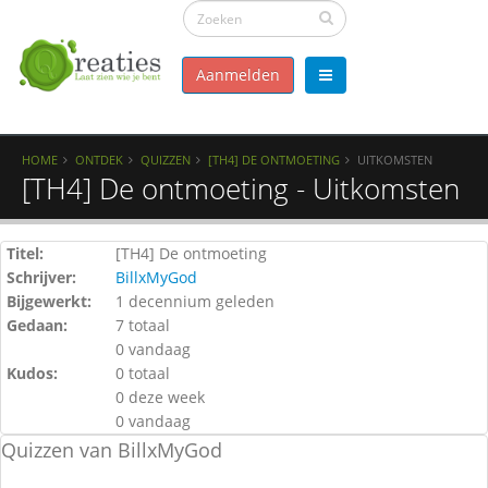
Aanmelden
HOME
ONTDEK
QUIZZEN
[TH4] DE ONTMOETING
UITKOMSTEN
[TH4] De ontmoeting - Uitkomsten
Titel:
[TH4] De ontmoeting
Schrijver:
BillxMyGod
Bijgewerkt:
1 decennium geleden
Gedaan:
7 totaal
0 vandaag
Kudos:
0 totaal
0 deze week
0 vandaag
Quizzen van BillxMyGod