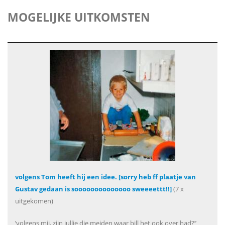
MOGELIJKE UITKOMSTEN
volgens Tom heeft hij een idee. [sorry heb ff plaatje van
Gustav gedaan is soooooooooooooo sweeeettt!!]
(7 x
uitgekomen)
’volgens mij, zijn jullie die meiden waar bill het ook over had?’’