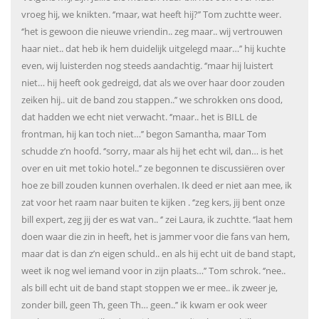
vroeg hij, we knikten. ‘’maar, wat heeft hij?’’ Tom zuchtte weer.
‘’het is gewoon die nieuwe vriendin.. zeg maar.. wij vertrouwen
haar niet.. dat heb ik hem duidelijk uitgelegd maar…’’ hij kuchte
even, wij luisterden nog steeds aandachtig. ‘’maar hij luistert
niet… hij heeft ook gedreigd, dat als we over haar door zouden
zeiken hij.. uit de band zou stappen..’’ we schrokken ons dood,
dat hadden we echt niet verwacht. ‘’maar.. het is BILL de
frontman, hij kan toch niet…’’ begon Samantha, maar Tom
schudde z’n hoofd. ‘’sorry, maar als hij het echt wil, dan… is het
over en uit met tokio hotel..’’ ze begonnen te discussiëren over
hoe ze bill zouden kunnen overhalen. Ik deed er niet aan mee, ik
zat voor het raam naar buiten te kijken . ‘’zeg kers, jij bent onze
bill expert, zeg jij der es wat van.. ‘’ zei Laura, ik zuchtte. ‘’laat hem
doen waar die zin in heeft, het is jammer voor die fans van hem,
maar dat is dan z’n eigen schuld.. en als hij echt uit de band stapt,
weet ik nog wel iemand voor in zijn plaats…’’ Tom schrok. ‘’nee..
als bill echt uit de band stapt stoppen we er mee.. ik zweer je,
zonder bill, geen Th, geen Th… geen..’’ ik kwam er ook weer