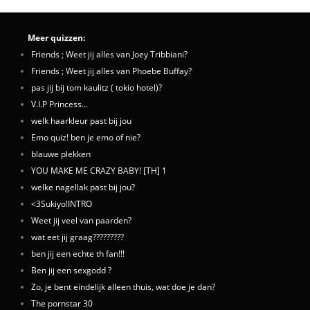
Meer quizzen:
Friends ; Weet jij alles van Joey Tribbiani?
Friends ; Weet jij alles van Phoebe Buffay?
pas jij bij tom kaulitz ( tokio hotel)?
V.I.P Princess...
welk haarkleur past bij jou
Emo quiz! ben je emo of nie?
blauwe plekken
YOU MAKE ME CRAZY BABY! [TH] 1
welke nagellak past bij jou?
<3Sukiyo!INTRO
Weet jij veel van paarden?
wat eet jij graag?????????
ben jij een echte th fan!!!
Ben jij een sexgodd ?
Zo, je bent eindelijk alleen thuis, wat doe je dan?
The pornstar 30