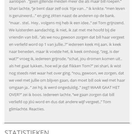
aanlopen . ‘’geen gillende meiden meer die als maar bill roepen.’’
Shari lachte, ‘’je bent daar zelf ook 1tje van…’’ ik knikte. ‘’men leven
is geruïneerd…’’ en ging zitten naast de anderen op de bank.
‘’maar.. stel.. Hey.. volgens mij heb ik een idee..’’ zei Tom grijnzend.
We luisterden aandachtig, ik niet, ik zat met me hoofd bij die
vriendin van bill.. ‘’als we nou gewoon zorgen dat bill haar vergeet
en verliefd word op 1 van jullie..?’’ iedereen keek mij aan, ik keek
naar beneden, maar ik voelde het, ik keek omhoog. ‘’zeg, is der
wat?’’ vroeg ik, iedereen grijnsde. ‘’schat, jou dromen komen uit..
als het gaat lukken.. hoe wil je dat flikken Tom?’’ zei shari, ik wist
nog steeds niet waar het over ging. ‘’nou, gewoon, we zorgen, dat
we veel met jullie om blijven gaan, dan moet bill ook wel met haar
omgaan ja.. ‘’ zei hij, ik werd ongeduldig..’’ zeg!! WAAR GAAT HET
OVER?’’ zei ik boos. Iedereen lachte. ‘’we gaan zorgen dat bill
verliefd op jóú word en dus dat andere wijf vergeet..’’ Tom
glimlachte. Reacties.
STATISTIEKEN