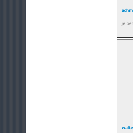
achm
je be
walte