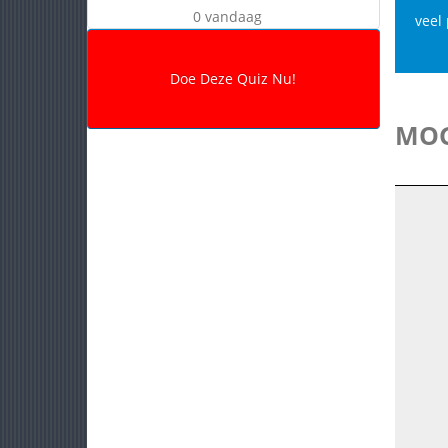
0 vandaag
veel 
MOG