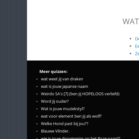
WAT
D
E
Z
Meer quizzen:
wat weet jij van draken
wat is jouw japanse naam
Weirdo SA's [7] (ben jij HOPELOOS verliefd)
Word jij ouder?
Wat is jouw muziekstyl?
wat voor element ben jij als wolf?
Welke Hond past bij jou??
Blauwe Vlinder.
wie is jouw droomprins op het Roze paard?