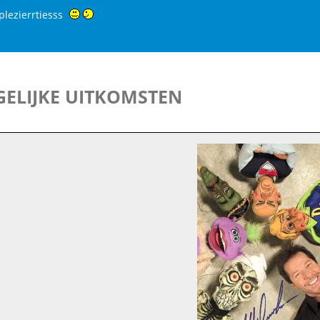
plezierrtiesss
ELIJKE UITKOMSTEN