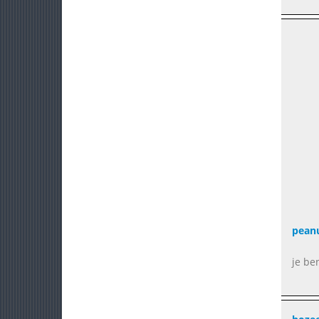
pean
je be