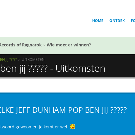
HOME
ONTDEK
F
Records of Ragnarok ~ Wie moet er winnen?
 JIJ ?????
UITKOMSTEN
en jij ????? - Uitkomsten
LKE JEFF DUNHAM POP BEN JIJ ?????
twoord gewoon en je komt er wel