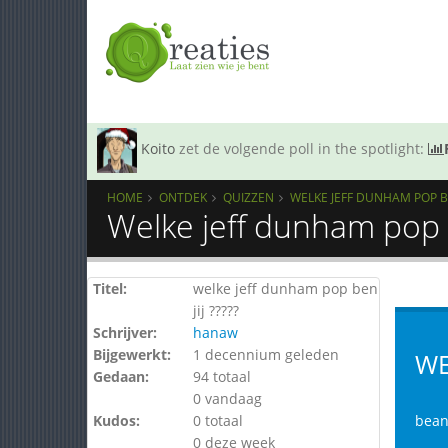
Koito
zet de volgende poll in the spotlight:
HOME
ONTDEK
QUIZZEN
WELKE JEFF DUNHAM POP BEN
Welke jeff dunham pop b
Titel:
welke jeff dunham pop ben
jij ?????
Schrijver:
hanaw
Bijgewerkt:
1 decennium geleden
WE
Gedaan:
94 totaal
0 vandaag
Kudos:
0 totaal
bean
0 deze week