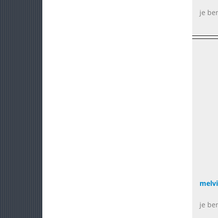
je be
melv
je be