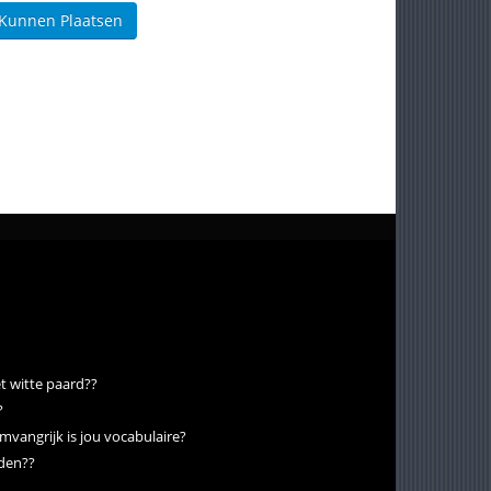
 Kunnen Plaatsen
t witte paard??
?
vangrijk is jou vocabulaire?
nden??