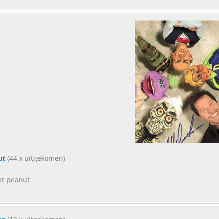
ut
(44 x uitgekomen)
nt peanut