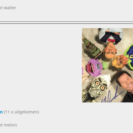
nt walter
in
(11 x uitgekomen)
nt melvin