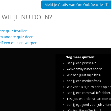
Meld Je Gratis Aan Om Ook Reacties Te
 WIL JE NU DOEN?
eze quiz invullen
en andere quiz doen
elf een quiz ontwerpen
Nog meer quizzen:
Ben jij een prinses??
welke smily is het coolst
Wie ben jij uit mijn klas?
ben jij een merkenfraek
Wie van 1D is jouw prins op he
Ben jij een carnaval liefhebber
Test jou woordenschat! Hoe om
ben jij egt goed voor juh vrie
Wie ben jij van Twilight?