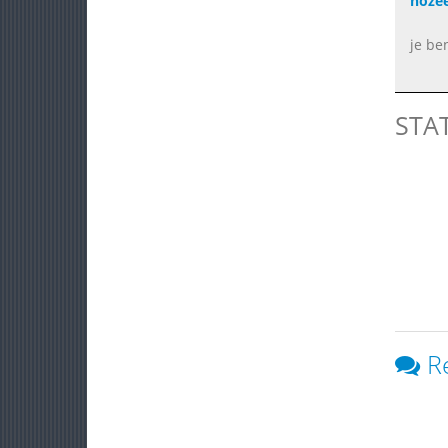
hoze
je be
STA
R