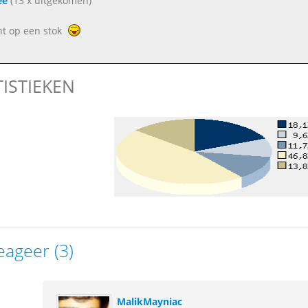
ee
(13 x uitgekomen)
nt op een stok
TISTIEKEN
eageer (3)
MalikMayniac