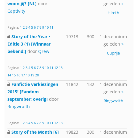
woon jij? [NL]
door
geleden
»
Captivity
Hireth
Pagina:
1
2
3
4
5
6
7
8
9
10
11
Story of the Year •
19713
300
1 decennium
Editie 3 (1) [Winnaar
geleden
»
bekend!]
door
Qrew
Cuprija
Pagina:
1
2
3
4
5
6
7
8
9
10
11
12
13
14
15
16
17
18
19
20
Fanfictie verkiezingen
11842
182
1 decennium
2015! [Fandom
geleden
»
september: overig]
door
Ringwraith
Ringwraith
Pagina:
1
2
3
4
5
6
7
8
9
10
11
12
13
Story of the Month [6]
19823
300
1 decennium