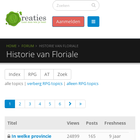
Aanmelden
HOME
FORUM
HISTORIE VAN FLORIALE
Historie van Floriale
Index
RPG
AT
Zoek
alle topics |
verberg RPG topics
|
alleen RPG topics
1
2
3
4
5
6
Titel
Views
Posts
Freshness
In welke provincie
24899
165
9 jaar