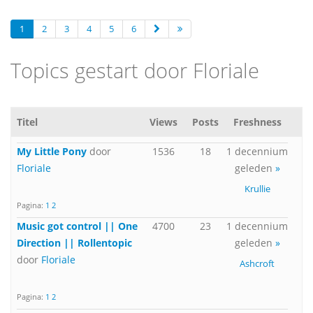
1
2
3
4
5
6
Topics gestart door Floriale
Titel
Views
Posts
Freshness
My Little Pony
door
1536
18
1 decennium
Floriale
geleden
»
Krullie
Pagina:
1
2
Music got control || One
4700
23
1 decennium
Direction || Rollentopic
geleden
»
door
Floriale
Ashcroft
Pagina:
1
2