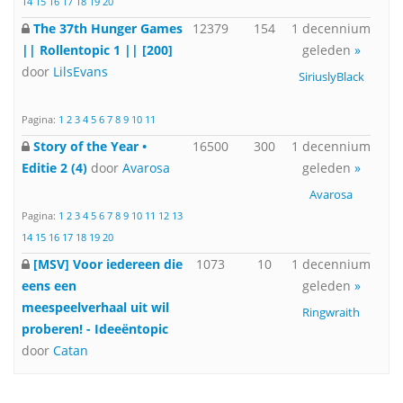
14
15
16
17
18
19
20
The 37th Hunger Games
12379
154
1 decennium
|| Rollentopic 1 || [200]
geleden
»
door
LilsEvans
SiriuslyBlack
Pagina:
1
2
3
4
5
6
7
8
9
10
11
Story of the Year •
16500
300
1 decennium
Editie 2 (4)
door
Avarosa
geleden
»
Avarosa
Pagina:
1
2
3
4
5
6
7
8
9
10
11
12
13
14
15
16
17
18
19
20
[MSV] Voor iedereen die
1073
10
1 decennium
eens een
geleden
»
meespeelverhaal uit wil
Ringwraith
proberen! - Ideeëntopic
door
Catan