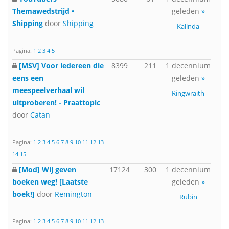
Themawedstrijd •
geleden
»
Shipping
door
Shipping
Kalinda
Pagina:
1
2
3
4
5
[MSV] Voor iedereen die
8399
211
1 decennium
eens een
geleden
»
meespeelverhaal wil
Ringwraith
uitproberen! - Praattopic
door
Catan
Pagina:
1
2
3
4
5
6
7
8
9
10
11
12
13
14
15
[Mod] Wij geven
17124
300
1 decennium
boeken weg! [Laatste
geleden
»
boek!]
door
Remington
Rubin
Pagina:
1
2
3
4
5
6
7
8
9
10
11
12
13