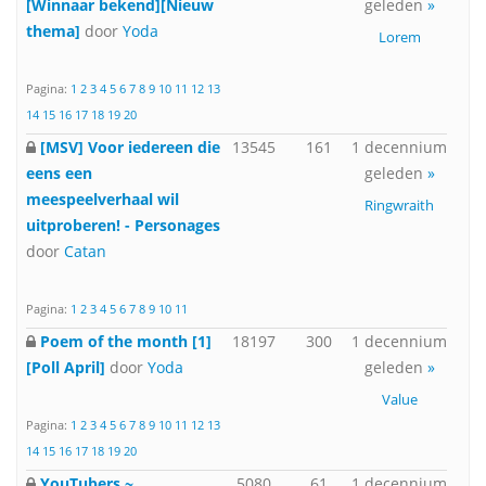
[Winnaar bekend][Nieuw
geleden
»
thema]
door
Yoda
Lorem
Pagina:
1
2
3
4
5
6
7
8
9
10
11
12
13
14
15
16
17
18
19
20
[MSV] Voor iedereen die
13545
161
1 decennium
eens een
geleden
»
meespeelverhaal wil
Ringwraith
uitproberen! - Personages
door
Catan
Pagina:
1
2
3
4
5
6
7
8
9
10
11
Poem of the month [1]
18197
300
1 decennium
[Poll April]
door
Yoda
geleden
»
Value
Pagina:
1
2
3
4
5
6
7
8
9
10
11
12
13
14
15
16
17
18
19
20
YouTubers ~
5080
61
1 decennium