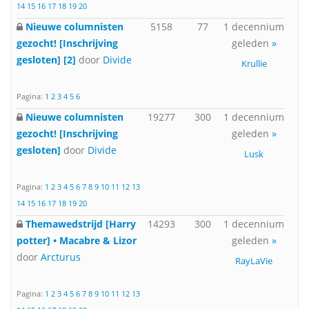
14
15
16
17
18
19
20
Nieuwe columnisten
5158
77
1 decennium
gezocht! [Inschrijving
geleden
»
gesloten] [2]
door
Divide
Krullie
Pagina:
1
2
3
4
5
6
Nieuwe columnisten
19277
300
1 decennium
gezocht! [Inschrijving
geleden
»
gesloten]
door
Divide
Lusk
Pagina:
1
2
3
4
5
6
7
8
9
10
11
12
13
14
15
16
17
18
19
20
Themawedstrijd [Harry
14293
300
1 decennium
potter] • Macabre & Lizor
geleden
»
door
Arcturus
RayLaVie
Pagina:
1
2
3
4
5
6
7
8
9
10
11
12
13