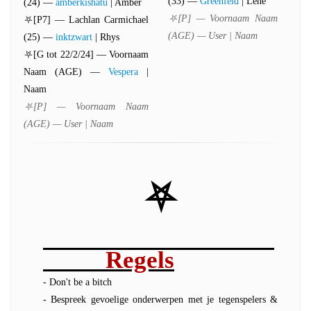
(33) —
Greenfeld
| Lene
(24) —
amberkishatu
| Amber
⛧[P] — Voornaam Naam
⛧[P7] — Lachlan Carmichael
(AGE) — User | Naam
(25) —
inktzwart
| Rhys
⛧[G tot 22/2/24] — Voornaam
Naam (AGE) —
Vespera
|
Naam
⛧[P] — Voornaam Naam
(AGE) — User | Naam
⛧
Regels
- Don't be a bitch
- Bespreek gevoelige onderwerpen met je tegenspelers &