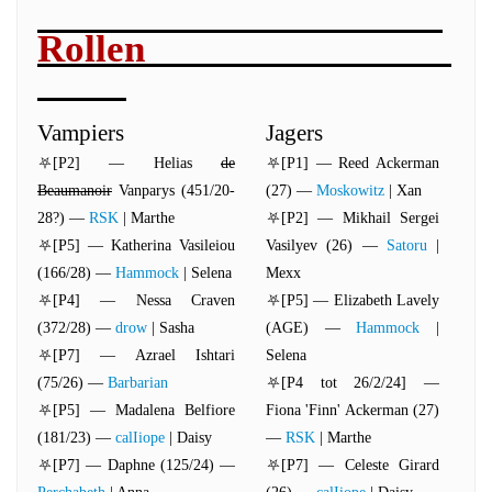
Rollen
Vampiers
Jagers
⛧[P2] — Helias
de
⛧[P1] — Reed Ackerman
Beaumanoir
Vanparys (451/20-
(27) —
Moskowitz
| Xan
28?) —
RSK
| Marthe
⛧[P2] — Mikhail Sergei
⛧[P5] — Katherina Vasileiou
Vasilyev (26) —
Satoru
|
(166/28) —
Hammock
| Selena
Mexx
⛧[P4] — Nessa Craven
⛧[P5] — Elizabeth Lavely
(372/28) —
drow
| Sasha
(AGE) —
Hammock
|
⛧[P7] — Azrael Ishtari
Selena
(75/26) —
Barbarian
⛧[P4 tot 26/2/24] —
⛧[P5] — Madalena Belfiore
Fiona 'Finn' Ackerman (27)
(181/23) —
calIiope
| Daisy
—
RSK
| Marthe
⛧[P7] — Daphne (125/24) —
⛧[P7] — Celeste Girard