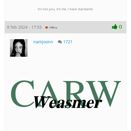
it's not you, it's me. i have standards.
0
8 feb 2024 - 17:55
namjoonn
1721
CARW
𝐖𝐞𝐚𝐬𝐦𝐞𝐫