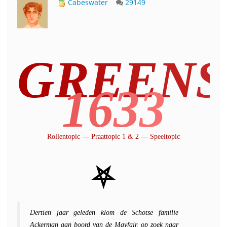
Cabeswater
29149
G
R
E
E
N
S
1
6
3
3
Rollentopic
—
Praattopic
1
&
2
—
Speeltopic
⛧
Dertien jaar geleden klom de Schotse familie
Ackerman aan boord van de Mayfair, op zoek naar