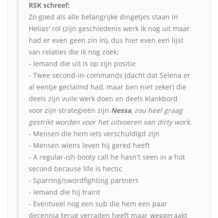
RSK schreef:
Zo goed als alle belangrijke dingetjes staan in
Helias' rol (zijn geschiedenis werk ik nog uit maar
had er even geen zin in), dus hier even een lijst
van relaties die ik nog zoek:
- Iemand die uit is op zijn positie
- Twee second-in-commands (dacht dat Selena er
al eentje geclaimd had, maar ben niet zeker) die
deels zijn vuile werk doen en deels klankbord
voor zijn strategieën zijn
Nessa
, zou heel graag
gestrikt worden voor het uitvoeren van dirty work.
- Mensen die hem iets verschuldigd zijn
- Mensen wiens leven hij gered heeft
- A regular-ish booty call he hasn't seen in a hot
second because life is hectic
- Sparring/swordfighting partners
- Iemand die hij traint
- Eventueel nog een sub die hem een paar
decennia terug verraden heeft maar weggeraakt