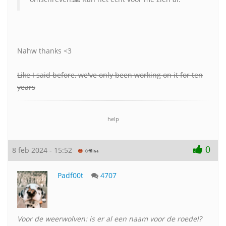
Nahw thanks <3
Like I said before, we've only been working on it for ten
years
help
0
8 feb 2024 - 15:52
Padf00t
4707
Voor de weerwolven: is er al een naam voor de roedel?