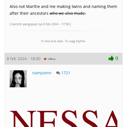
Also not Marthe and me making twins and naming them
after their ancestors
who we also made.
[ bericht aangepast op 8 feb 2024 - 17:58 ]
O mia lost elan. Tu isag elythe.
0
8 feb 2024 - 18:00
namjoonn
1721
NESSA