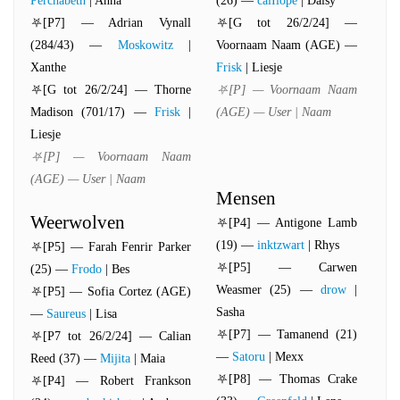
Perchabeth
| Anna
(26) —
calIiope
| Daisy
⛧[P7] — Adrian Vynall
⛧[G tot 26/2/24] —
(284/43) —
Moskowitz
|
Voornaam Naam (AGE) —
Xanthe
Frisk
| Liesje
⛧[G tot 26/2/24] — Thorne
⛧[P] — Voornaam Naam
Madison (701/17) —
Frisk
|
(AGE) — User | Naam
Liesje
⛧[P] — Voornaam Naam
(AGE) — User | Naam
Mensen
Weerwolven
⛧[P4] — Antigone Lamb
(19) —
inktzwart
| Rhys
⛧[P5] — Farah Fenrir Parker
⛧[P5] — Carwen
(25) —
Frodo
| Bes
Weasmer (25) —
drow
|
⛧[P5] — Sofia Cortez (AGE)
Sasha
—
Saureus
| Lisa
⛧[P7] — Tamanend (21)
⛧[P7 tot 26/2/24] — Calian
—
Satoru
| Mexx
Reed (37) —
Mijita
| Maia
⛧[P8] — Thomas Crake
⛧[P4] — Robert Frankson