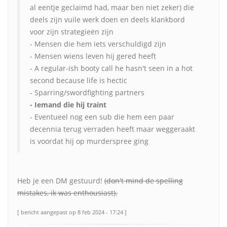
al eentje geclaimd had, maar ben niet zeker) die
deels zijn vuile werk doen en deels klankbord
voor zijn strategieën zijn
- Mensen die hem iets verschuldigd zijn
- Mensen wiens leven hij gered heeft
- A regular-ish booty call he hasn't seen in a hot
second because life is hectic
- Sparring/swordfighting partners
- Iemand die hij traint
- Eventueel nog een sub die hem een paar
decennia terug verraden heeft maar weggeraakt
is voordat hij op murderspree ging
Heb je een DM gestuurd!
(don't mind de spelling
mistakes, ik was enthousiast).
[ bericht aangepast op 8 feb 2024 - 17:24 ]