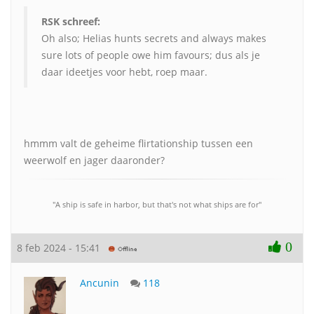
RSK schreef:
Oh also; Helias hunts secrets and always makes
sure lots of people owe him favours; dus als je
daar ideetjes voor hebt, roep maar.
hmmm valt de geheime flirtationship tussen een
weerwolf en jager daaronder?
"A ship is safe in harbor, but that's not what ships are for"
0
8 feb 2024 - 15:41
Ancunin
118