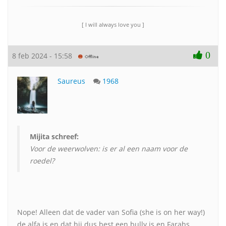
[ I will always love you ]
0
8 feb 2024 - 15:58
Saureus
1968
Mijita schreef:
Voor de weerwolven: is er al een naam voor de
roedel?
Nope! Alleen dat de vader van Sofia (she is on her way!)
de alfa is en dat hij dus best een bully is en Farahs