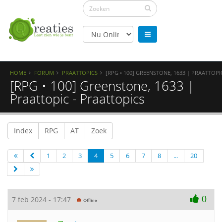
HOME
FORUM
PRAATTOPICS
[RPG • 100] GREENSTONE, 1633 | PRAATTOPI
[RPG • 100] Greenstone, 1633 |
Praattopic - Praattopics
Index
RPG
AT
Zoek
1
2
3
4
5
6
7
8
...
20
0
7 feb 2024 - 17:47