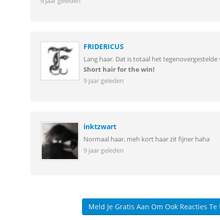
9 jaar geleden
FRIDERICUS
Lang haar. Dat is totaal het tegenovergestelde 
Short hair for the win!
9 jaar geleden
inktzwart
Normaal haar, meh kort haar zit fijner haha
9 jaar geleden
Meld Je Gratis Aan Om Ook Reacties Te