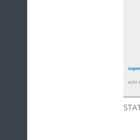
super
echt 
STA