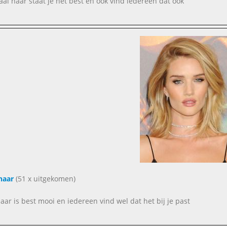
al haar staat je het best en ook vind iedereen dat ook
haar
(51 x uitgekomen)
haar is best mooi en iedereen vind wel dat het bij je past