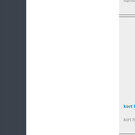
narma
kort 
kort 