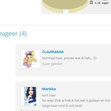
eageer (4)
CLauDIaAAA
Normaal haar, precies wat ik heb... 🙂
9 jaar geleden
Marisha
kort haar
No way! Ook al heb ik het wel is gedaan en het
lange haar vind ik ook leuk!