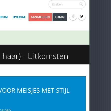
ORUM
OVERIGE
AANMELDEN
LOGIN
l haar) - Uitkomsten
VOOR MEISJES MET STIJL
 helpen