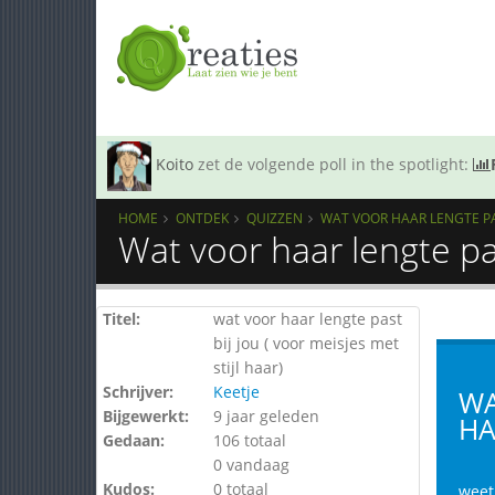
Koito
zet de volgende poll in the spotlight:
HOME
ONTDEK
QUIZZEN
WAT VOOR HAAR LENGTE PAST
Wat voor haar lengte pas
Titel:
wat voor haar lengte past
bij jou ( voor meisjes met
stijl haar)
Schrijver:
Keetje
WA
Bijgewerkt:
9 jaar geleden
HA
Gedaan:
106 totaal
0 vandaag
Kudos:
0 totaal
weet