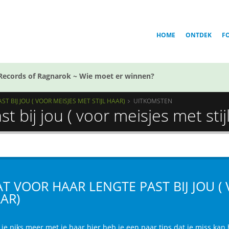
HOME
ONTDEK
F
Records of Ragnarok ~ Wie moet er winnen?
 BIJ JOU ( VOOR MEISJES MET STIJL HAAR)
UITKOMSTEN
t bij jou ( voor meisjes met stij
T VOOR HAAR LENGTE PAST BIJ JOU ( 
AR)
 je niks meer met je haar hier heb je een paar tips dat je miss kan