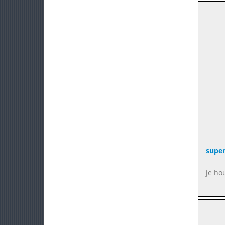
super
je ho