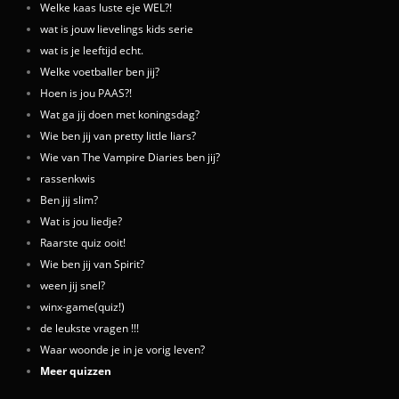
Welke kaas luste eje WEL?!
wat is jouw lievelings kids serie
wat is je leeftijd echt.
Welke voetballer ben jij?
Hoen is jou PAAS?!
Wat ga jij doen met koningsdag?
Wie ben jij van pretty little liars?
Wie van The Vampire Diaries ben jij?
rassenkwis
Ben jij slim?
Wat is jou liedje?
Raarste quiz ooit!
Wie ben jij van Spirit?
ween jij snel?
winx-game(quiz!)
de leukste vragen !!!
Waar woonde je in je vorig leven?
Meer quizzen