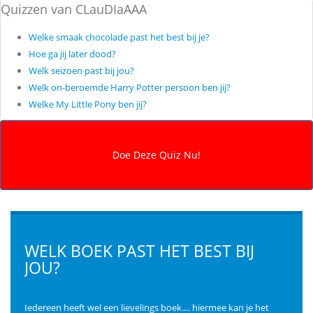
Quizzen van CLauDIaAAA
Welke smaak chocolade past het best bij je?
Hoe ga jij later dood?
Welk seizoen past bij jou?
Welk on-beroemde Harry Potter persoon ben jij?
Welke My Little Pony ben jij?
WELK BOEK PAST HET BEST BIJ
JOU?
Iedereen heeft wel een lievelings boek.... hiermee kan je het