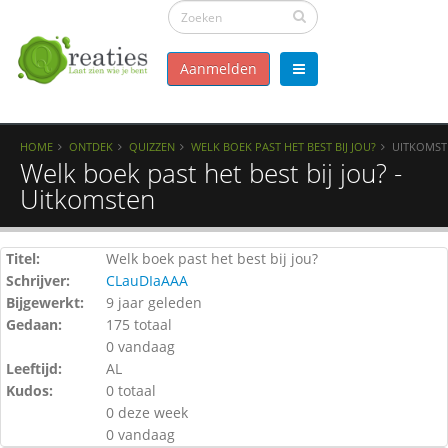
Aanmelden
HOME
ONTDEK
QUIZZEN
WELK BOEK PAST HET BEST BIJ JOU?
UITKOMST
Welk boek past het best bij jou? -
Uitkomsten
Titel:
Welk boek past het best bij jou?
Schrijver:
CLauDIaAAA
Bijgewerkt:
9 jaar geleden
Gedaan:
175 totaal
0 vandaag
Leeftijd:
AL
Kudos:
0 totaal
0 deze week
0 vandaag