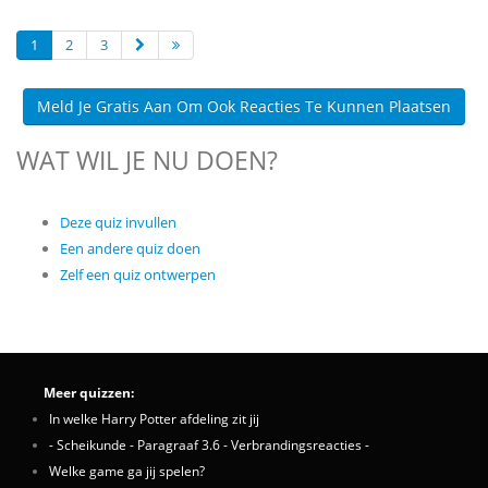
1
2
3
Meld Je Gratis Aan Om Ook Reacties Te Kunnen Plaatsen
WAT WIL JE NU DOEN?
Deze quiz invullen
Een andere quiz doen
Zelf een quiz ontwerpen
Meer quizzen:
In welke Harry Potter afdeling zit jij
- Scheikunde - Paragraaf 3.6 - Verbrandingsreacties -
Welke game ga jij spelen?