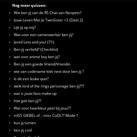
Nog meer quizzen:
Wie ben jij van de RS Chat van Neopets?
Jouw Leven Met Je TwinSister <3 {Deel 2}
Lijk jij op mij?
Wat voor een samenwerker ben jij?
Jared Leto and you! {71}
Ben jij verliefd? (Checklist)
wat voor anime boy ben jij?
Ben jij een goede Vriend/Vriendin
wie van codename kids next door ben jij ?
Is dit een leuke quiz?
welk lord of the rings personage ben jij???
wat is jouw favo make-up
hoe gek ben jij??
Wat voor haarkleur past bij jouu??
mISS GIEBEL of .. miss CoOL?? Mode 1
kun jij turnen
ben jij cool