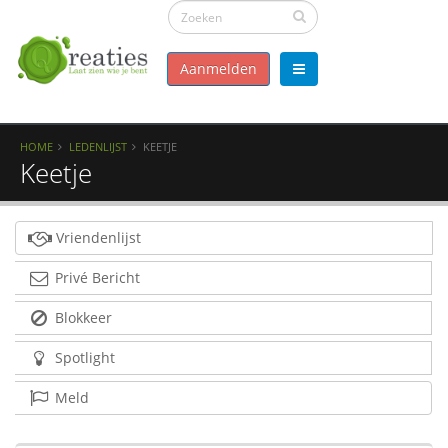
Aanmelden
HOME
LEDENLIJST
KEETJE
Keetje
Vriendenlijst
Privé Bericht
Blokkeer
Spotlight
Meld