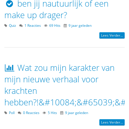
ben jij nautuurlijk of een
make up drager?
Quiz
1 Reacties
69 Hits
9 jaar geleden
Lees Verder...
Wat zou mijn karakter van
mijn nieuwe verhaal voor
krachten
hebben?!&#10084;&#65039;&#
Poll
0 Reacties
5 Hits
9 jaar geleden
Lees Verder...