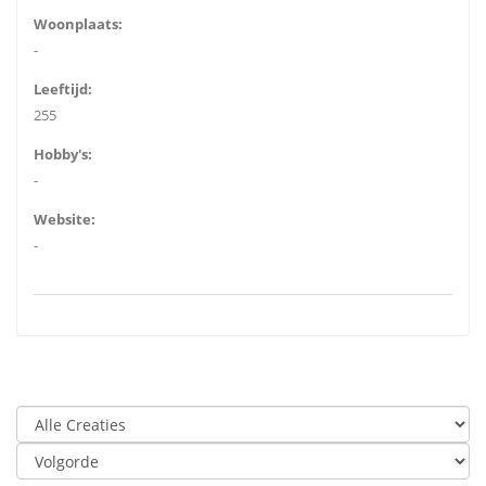
Woonplaats:
-
Leeftijd:
255
Hobby's:
-
Website:
-