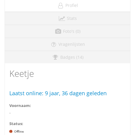
Profiel
Stats
Foto's (0)
Vragenlijsten
Badges (14)
Keetje
Laatst online:
9 jaar, 36 dagen geleden
Voornaam:
-
Status: