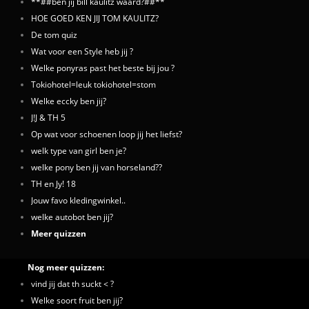
**##ben jij bill kaulitz waard?##**
HOE GOED KEN JIJ TOM KAULITZ?
De tom quiz
Wat voor een Style heb jij ?
Welke ponyras past het beste bij jou ?
Tokiohotel=leuk tokiohotel=stom
Welke eccky ben jij?
J!J & TH 5
Op wat voor schoenen loop jij het liefst?
welk type van girl ben je?
welke pony ben jij van horseland??
TH en Jy! 18
Jouw favo kledingwinkel..
welke autobot ben jij?
Meer quizzen
Nog meer quizzen:
vind jij dat th suckt < ?
Welke soort fruit ben jij?