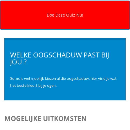
WELKE OOGSCHADUW PAST BIJ
JOU ?
Soms is wel moeilijk kiezen al die oogschaduw. hier vind je wat
het beste kleurt bij je ogen.
MOGELIJKE UITKOMSTEN