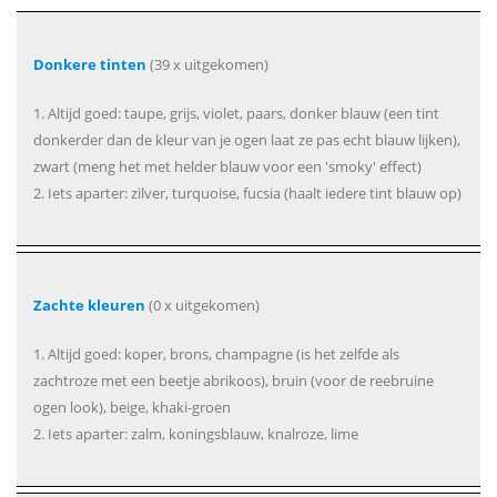
Donkere tinten
(39 x uitgekomen)
1. Altijd goed: taupe, grijs, violet, paars, donker blauw (een tint
donkerder dan de kleur van je ogen laat ze pas echt blauw lijken),
zwart (meng het met helder blauw voor een 'smoky' effect)
2. Iets aparter: zilver, turquoise, fucsia (haalt iedere tint blauw op)
Zachte kleuren
(0 x uitgekomen)
1. Altijd goed: koper, brons, champagne (is het zelfde als
zachtroze met een beetje abrikoos), bruin (voor de reebruine
ogen look), beige, khaki-groen
2. Iets aparter: zalm, koningsblauw, knalroze, lime