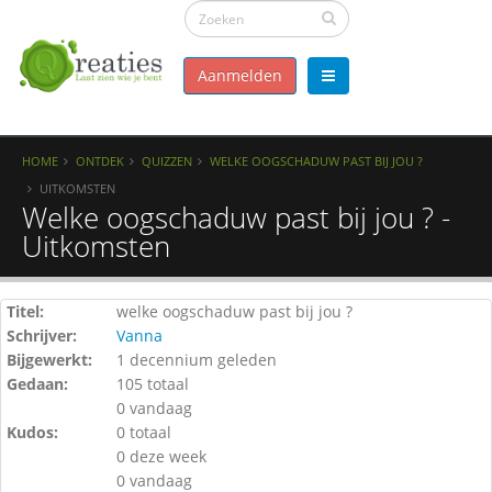
Aanmelden
HOME
ONTDEK
QUIZZEN
WELKE OOGSCHADUW PAST BIJ JOU ?
UITKOMSTEN
Welke oogschaduw past bij jou ? -
Uitkomsten
Titel:
welke oogschaduw past bij jou ?
Schrijver:
Vanna
Bijgewerkt:
1 decennium geleden
Gedaan:
105 totaal
0 vandaag
Kudos:
0 totaal
0 deze week
0 vandaag