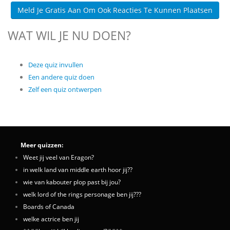
Meld Je Gratis Aan Om Ook Reacties Te Kunnen Plaatsen
WAT WIL JE NU DOEN?
Deze quiz invullen
Een andere quiz doen
Zelf een quiz ontwerpen
Meer quizzen:
Weet jij veel van Eragon?
in welk land van middle earth hoor jij??
wie van kabouter plop past bij jou?
welk lord of the rings personage ben jij???
Boards of Canada
welke actrice ben jij