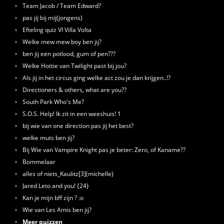
Team Jacob / Team Edward?
pas jij bij mij(jongens)
Efteling quiz VI Villa Volta
Welke mew mew boy ben jij?
ben jij een potlood, gum of pen???
Welke Hottie van Twilight past bij jou?
Als jij in het circus ging welke act zou je dan krijgen..!?
Directioners & others, what are you??
South Park Who's Me?
S.O.S. Help! Ik zit in een weeshuis! 1
bij wie van one direction pas jij het best?
welke muts ben jij?
Bij Wie van Vampire Knight pas je beter: Zero, of Kaname??
Bommelaar
alles of niets_Kaulitz[3](michelle)
Jared Leto and you! {24}
Kan je mijn bff zijn ? :o
Wie van Les Amis ben jij?
Meer quizzen