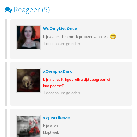
Reageer (5)
WeOnlyLiveOnce
bijna alles. hmmm ik probeer vanalles
1 decennium geleden
xOomphxDero
bijna alles:P, kgebruik altijd zeegroen of
knalpaarsxD
1 decennium geleden
xxJustLikeMe
bija alles.
klopt wel.