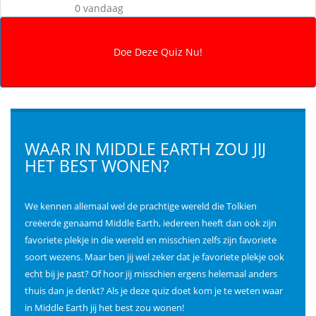
0 vandaag
WAAR IN MIDDLE EARTH ZOU JIJ
HET BEST WONEN?
We kennen allemaal wel de prachtige wereld die Tolkien
creëerde genaamd Middle Earth, iedereen heeft dan ook zijn
favoriete plekje in die wereld en misschien zelfs zijn favoriete
soort wezens. Maar ben jij wel zeker dat je favoriete plekje ook
echt bij je past? Of hoor jij misschien ergens helemaal anders
thuis dan je denkt? Als je deze quiz doet kom je te weten waar
in Middle Earth jij het best zou wonen!