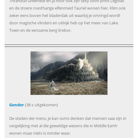
Thranduil Greenleaf en ja hoor ook zijn sexy zoon prins Legolas
en de stoere roestharige elfenmeid Tauriel wonen hier. Klim ook
zeker eens boven het bladerdak uit waarbij je omringd wordt
door magische vlinders en uitkijk heb op het meer van Lake
Town en de eenzame berg Erebor.
Gondor
(38 x uitgekomen)
De steden der mens, je kan soms denken dat mensen saai zijn in
vergelijking met al die geweldige wezens die in Middle Earth
wonen maar niets is minder waar.