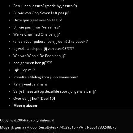
Ben jij een jessica? (made by Jessica:P)
Bij wie van Only Seven Left pas jij?
Deze quiz gaat over SPATIES!
Bij wie pas jij van Versailles?
Welke Charmed One ben jij?
(alleen voor pubers) ben jij een échte puber ?
bij welk land speel jij van euro08?????
Wie van Winnie De Poeh ben jij?
hoe gemeen ben jij?????
Lijk jij op mij?
In welke afdeling kom jij op zweinstein?
Ken jij veel van msn?
Val je (meestal) op dezelfde soort jongens als mij?
Overleef jij het? [Deel 10]
Meer quizzen
Copyright 2004-2026 Qreaties.nl
Mogelijk gemaakt door SesoBytes - 74529315 - VAT: NL001783248B73