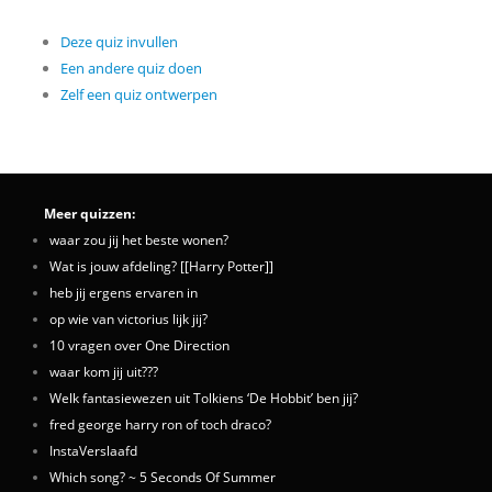
Deze quiz invullen
Een andere quiz doen
Zelf een quiz ontwerpen
Meer quizzen:
waar zou jij het beste wonen?
Wat is jouw afdeling? [[Harry Potter]]
heb jij ergens ervaren in
op wie van victorius lijk jij?
10 vragen over One Direction
waar kom jij uit???
Welk fantasiewezen uit Tolkiens ‘De Hobbit’ ben jij?
fred george harry ron of toch draco?
InstaVerslaafd
Which song? ~ 5 Seconds Of Summer