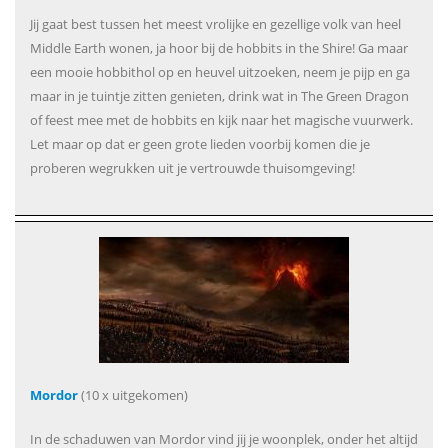
Jij gaat best tussen het meest vrolijke en gezellige volk van heel
Middle Earth wonen, ja hoor bij de hobbits in the Shire! Ga maar
een mooie hobbithol op en heuvel uitzoeken, neem je pijp en ga
maar in je tuintje zitten genieten, drink wat in The Green Dragon
of feest mee met de hobbits en kijk naar het magische vuurwerk.
Let maar op dat er geen grote lieden voorbij komen die je
proberen wegrukken uit je vertrouwde thuisomgeving!
Mordor
(10 x uitgekomen)
In de schaduwen van Mordor vind jij je woonplek, onder het altijd