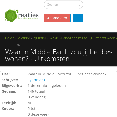
Aanmelden
HOME
ONTDEK
QUIZZEN
WAAR IN MIDDLE EARTH ZOU JIJ HET BEST WONE
UITKOMSTEN
Waar in Middle Earth zou jij het best
wonen? - Uitkomsten
Titel:
Waar in Middle Earth zou jij het best wonen?
Schrijver:
LynnBlack
Bijgewerkt:
1 decennium geleden
Gedaan:
146 totaal
0 vandaag
Leeftijd:
AL
Kudos:
2 totaal
0 deze week