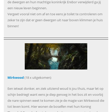
de dwergen en hun machtige koninkrijk Erebor verwijderd ga jij
een nieuw leven beginnen.
Vergeet vooral niet om af en toe eens je toilet te controleren om
zeker te zijn dat er geen dwergen uit naar boven klimmen je huis
binnen!
Mirkwood
(18 x uitgekomen)
Een ietwat donker, en ziek uitziend woud is jou thuis, maar let op
schijn bedriegt want eens je diep genoeg in het bos zit en voorbij
de nare spinnen weet te komen zie je de magie van Mirkwood die
tot leven komt. Hier wonen de boselfen met hun Koning