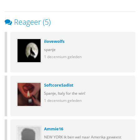
Reageer (5)
ilovewolfs
spanje
1 decennium geleden
SoftcoreSadist
Spanje, Italy for the win!
1 decennium geleden
Ammie16
NEW YORK ik ben wel naar Amerika geweest