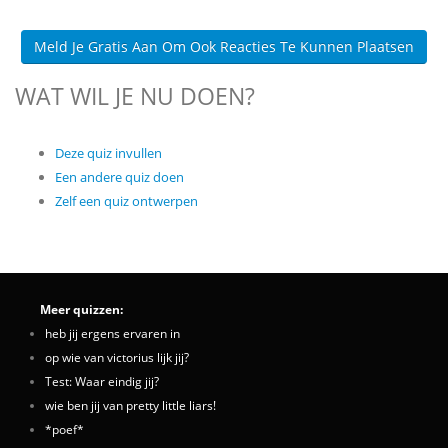
Meld Je Gratis Aan Om Ook Reacties Te Kunnen Plaatsen
WAT WIL JE NU DOEN?
Deze quiz invullen
Een andere quiz doen
Zelf een quiz ontwerpen
Meer quizzen:
heb jij ergens ervaren in
op wie van victorius lijk jij?
Test: Waar eindig jij?
wie ben jij van pretty little liars!
*poef*