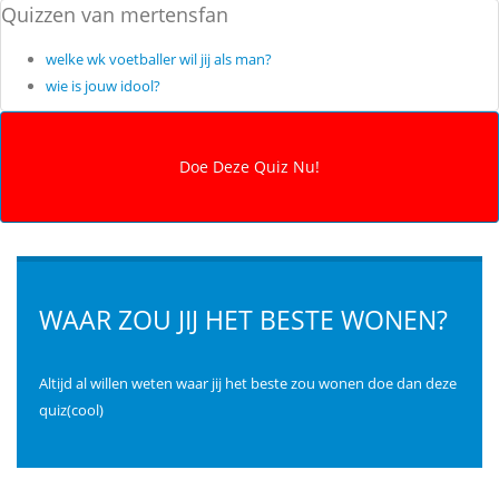
Quizzen van mertensfan
welke wk voetballer wil jij als man?
wie is jouw idool?
WAAR ZOU JIJ HET BESTE WONEN?
Altijd al willen weten waar jij het beste zou wonen doe dan deze
quiz(cool)