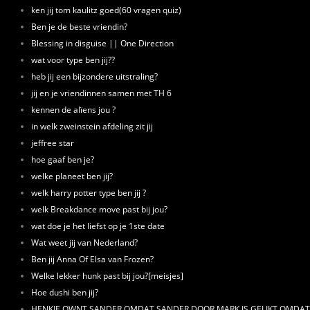
ken jij tom kaulitz goed(60 vragen quiz)
Ben je de beste vriendin?
Blessing in disguise || One Direction
wat voor type ben jij??
heb jij een bijzondere uitstraling?
jij en je vriendinnen samen met TH 6
kennen de alïens jou ?
in welk zweinstein afdeling zit jij
jeffree star
hoe gaaf ben je?
welke planeet ben jij?
welk harry potter type ben jij ?
welk Breakdance move past bij jou?
wat doe je het liefst op je 1ste date
Wat weet jij van Nederland?
Ben jij Anna Of Elsa van Frozen?
Welke lekker hunk past bij jou?[meisjes]
Hoe dushi ben jij?
HENKIE OWNT SANDER OMDAT SANDER DOOR MARK IS GELIKT OMDAT