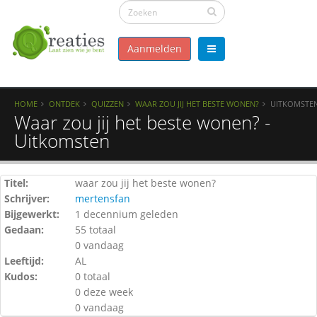
Aanmelden
HOME
ONTDEK
QUIZZEN
WAAR ZOU JIJ HET BESTE WONEN?
UITKOMSTE
Waar zou jij het beste wonen? -
Uitkomsten
Titel:
waar zou jij het beste wonen?
Schrijver:
mertensfan
Bijgewerkt:
1 decennium geleden
Gedaan:
55 totaal
0 vandaag
Leeftijd:
AL
Kudos:
0 totaal
0 deze week
0 vandaag