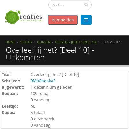
Aanmelden
HOME
ONTDEK
QUIZZEN
OVERLEEF JIJ HET? [DEEL 10]
UITKOMSTEN
Overleef jij het? [Deel 10] -
Uitkomsten
Titel:
Overleef jij het? [Deel 10]
Schrijver:
9MoChenka9
Bijgewerkt:
1 decennium geleden
Gedaan:
109 totaal
0 vandaag
Leeftijd:
AL
Kudos:
5 totaal
0 deze week
0 vandaag