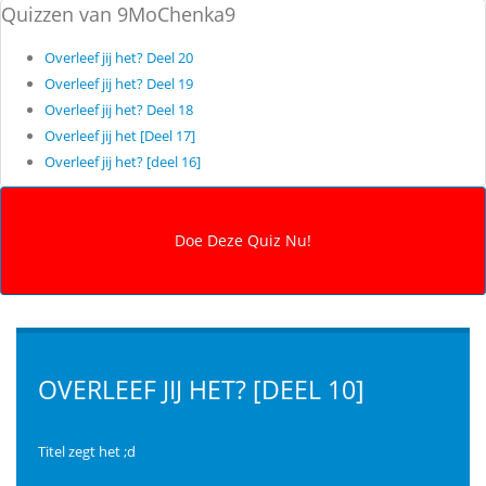
Quizzen van 9MoChenka9
Overleef jij het? Deel 20
Overleef jij het? Deel 19
Overleef jij het? Deel 18
Overleef jij het [Deel 17]
Overleef jij het? [deel 16]
OVERLEEF JIJ HET? [DEEL 10]
Titel zegt het ;d