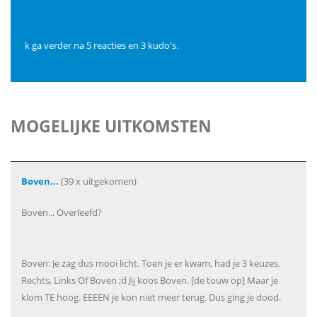
k ga verder na 5 reacties en 3 kudo's.
MOGELIJKE UITKOMSTEN
Boven...
(39 x uitgekomen)
Boven... Overleefd?
Boven: Je zag dus mooi licht. Toen je er kwam, had je 3 keuzes.
Rechts, Links Of Boven ;d Jij koos Boven. [de touw op] Maar je
klom TE hoog. EEEEN je kon niet meer terug. Dus ging je dood.