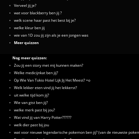
Verveel jij je?
wat voor blackberry ben jij ?
welk scene haar past het best bij je?
welke kleur ben jij
wie van 1D zou jij zijn als je een jongen was
Meer quizzen
Nog meer quizzen:
Zou jij een story met mij kunnen maken?
Welke medicijnkat ben jij?
Op Wie Van Tokio Hotel Lijk Jij Het Meest? =o
Welk lekker eten vind jij het lekkerst?
uit welke tijd kom jij?
Wie van gtst ben jij?
welke merk past bij jou?
Wat vind jij van Harry Potter??????
welk dier past bij jou
wat voor nieuwe legendarische pokemon ben jij? (van de nieuwste poke