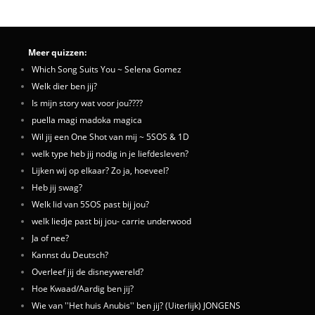
Meer quizzen:
Which Song Suits You ~ Selena Gomez
Welk dier ben jij?
Is mijn story wat voor jou????
puella magi madoka magica
Wil jij een One Shot van mij ~ 5SOS & 1D
welk type heb jij nodig in je liefdesleven?
Lijken wij op elkaar? Zo ja, hoeveel?
Heb jij swag?
Welk lid van 5SOS past bij jou?
welk liedje past bij jou- carrie underwood
Ja of nee?
Kannst du Deutsch?
Overleef jij de disneywereld?
Hoe Kwaad/Aardig ben jij?
Wie van ''Het huis Anubis'' ben jij? (Uiterlijk) JONGENS