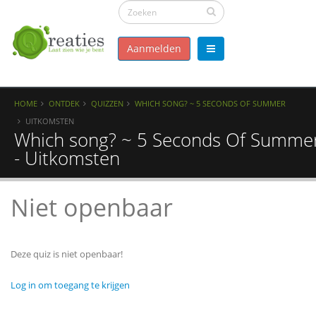
Aanmelden
HOME
ONTDEK
QUIZZEN
WHICH SONG? ~ 5 SECONDS OF SUMMER
UITKOMSTEN
Which song? ~ 5 Seconds Of Summe
- Uitkomsten
Niet openbaar
Deze quiz is niet openbaar!
Log in om toegang te krijgen