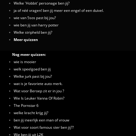
Welke 'Hobbit' personage ben jij?
ja of néé vragen! ben jij meer een engel of een duivel.
wie van 5sos past bij jou?
wie ben jij van harry potter
Welke stripheld ben jij?
Meer quizzen
Nog meer quizzen:
wie is mooier
welk speelgoed ben jij
Welke jurk past bij jou?
wat is je favoriete auto merk.
Wat voor Beroep zit er in jou ?
Wie Is Leuker Vanna Of Robin?
The Pornstar 6
welke kracht krijg jij?
ben jij ineerlijk een man of vrouw
Wat voor soort famous ster ben jij??
Wie ben jij uit L2K