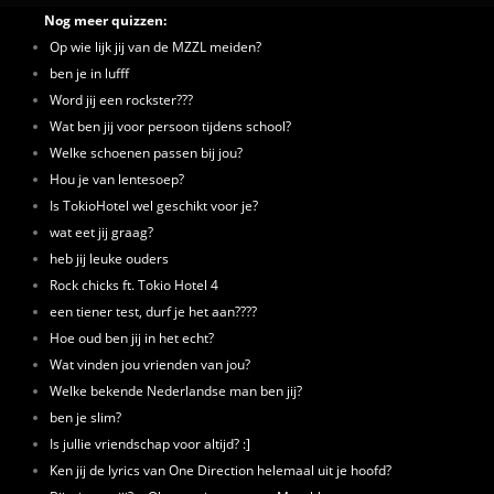
Nog meer quizzen:
Op wie lijk jij van de MZZL meiden?
ben je in lufff
Word jij een rockster???
Wat ben jij voor persoon tijdens school?
Welke schoenen passen bij jou?
Hou je van lentesoep?
Is TokioHotel wel geschikt voor je?
wat eet jij graag?
heb jij leuke ouders
Rock chicks ft. Tokio Hotel 4
een tiener test, durf je het aan????
Hoe oud ben jij in het echt?
Wat vinden jou vrienden van jou?
Welke bekende Nederlandse man ben jij?
ben je slim?
Is jullie vriendschap voor altijd? :]
Ken jij de lyrics van One Direction helemaal uit je hoofd?