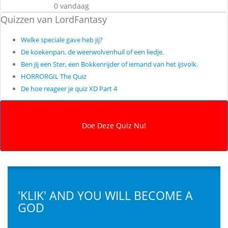
0 vandaag
Quizzen van LordFantasy
Welke speciale gave heb jij?
De koekenpan, de weerwolvenhuil of een liedje.
Ben jij een Ster, een Bokkenrijder of iemand van het ijsvolk.
HORRORGIL The Quiz
De hoe reageer je quiz XD Part 4
'KLIK' AND YOU WILL BECOME A
GOD