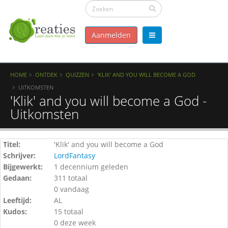
Aanmelden
HOME
ONTDEK
QUIZZEN
'KLIK' AND YOU WILL BECOME A GOD
UITKOMSTEN
'Klik' and you will become a God -
Uitkomsten
Titel:
'Klik' and you will become a God
Schrijver:
LordFantasy
Bijgewerkt:
1 decennium geleden
Gedaan:
311 totaal
0 vandaag
Leeftijd:
AL
Kudos:
15 totaal
0 deze week