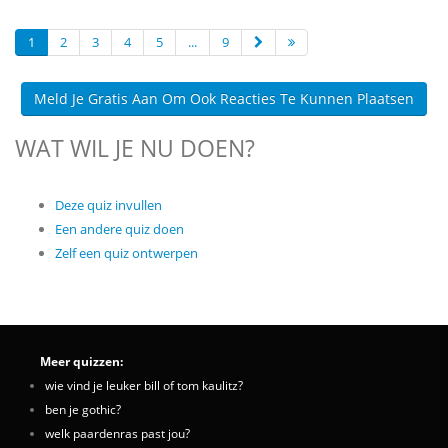
1
2
3
4
5
...
9
Meld Je Gratis Aan Om Ook Reacties Te Kunnen Plaatsen
WAT WIL JE NU DOEN?
Deze quiz invullen
Een andere quiz doen
Zelf een quiz ontwerpen
Meer quizzen:
wie vind je leuker bill of tom kaulitz?
ben je gothic?
welk paardenras past jou?