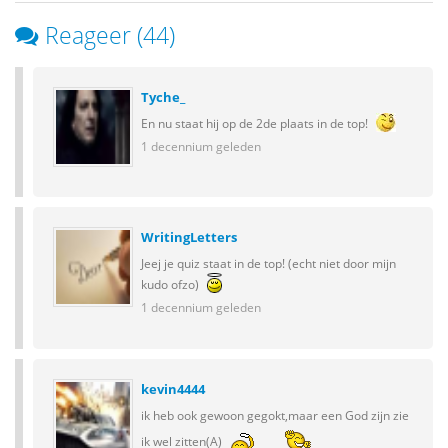
Reageer (44)
Tyche_
En nu staat hij op de 2de plaats in de top!
1 decennium geleden
WritingLetters
Jeej je quiz staat in de top! (echt niet door mijn
kudo ofzo)
1 decennium geleden
kevin4444
ik heb ook gewoon gegokt,maar een God zijn zie
ik wel zitten(A)