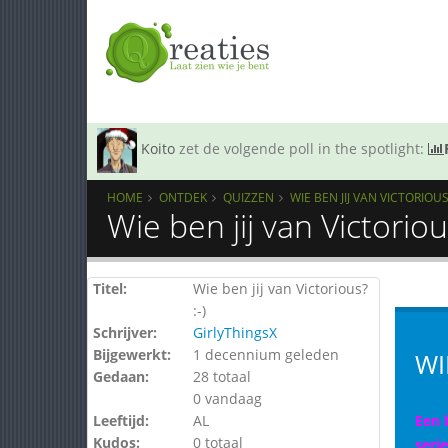
Koito
zet de volgende poll in the spotlight:
HOME
ONTDEK
QUIZZEN
WIE BEN JIJ VAN VICTORIOUS?
Wie ben jij van Victoriou
Titel:
Wie ben jij van Victorious?
:-)
Schrijver:
GirlyThingsX
Bijgewerkt:
1 decennium geleden
WI
Gedaan:
28 totaal
0 vandaag
Leeftijd:
AL
Een 
Kudos:
0 totaal
seri