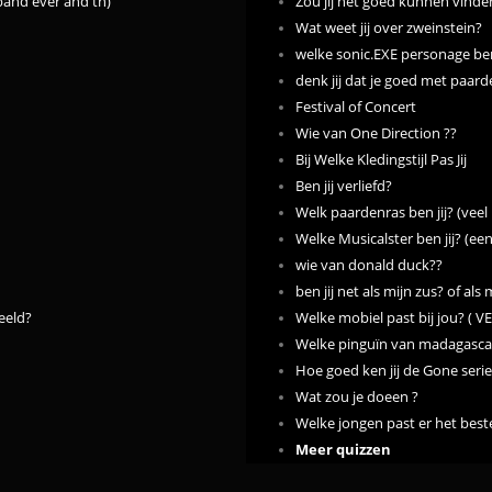
 band ever and th)
Zou jij het goed kunnen vind
Wat weet jij over zweinstein?
welke sonic.EXE personage ben
denk jij dat je goed met paard
Festival of Concert
Wie van One Direction ??
Bij Welke Kledingstijl Pas Jij
Ben jij verliefd?
Welk paardenras ben jij? (veel
Welke Musicalster ben jij? (ee
wie van donald duck??
ben jij net als mijn zus? of al
eeld?
Welke mobiel past bij jou? (
Welke pinguïn van madagascar 
Hoe goed ken jij de Gone serie
Wat zou je doeen ?
Welke jongen past er het beste
Meer quizzen