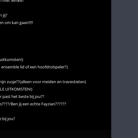
en met femke?
 jij?
en om kan gaan!!!!!
 uitkomsten!)
n ensemble lid of een hoofdrolspeler?)
s mijn zusje??(alleen voor meiden en travestieten)
 VELE UITKOMSTEN!)
past het beste bij jou??
s????/Ben jij een echte Fayzian??????
 bij jou?