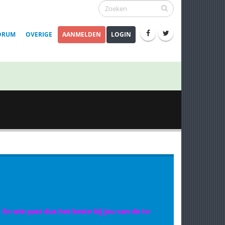
ORUM
OVERIGE
AANMELDEN
LOGIN
 En wie past dus het beste bij jou van de tv-