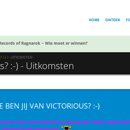
HOME
ONTDEK
F
Records of Ragnarok ~ Wie moet er winnen?
 :-)
UITKOMSTEN
s? :-) - Uitkomsten
E BEN JIJ VAN VICTORIOUS? :-)
beetje nerdy, supercreatief of een beetje gek? Welke style ben jij?
e Victorious? Doe snel de quiz!