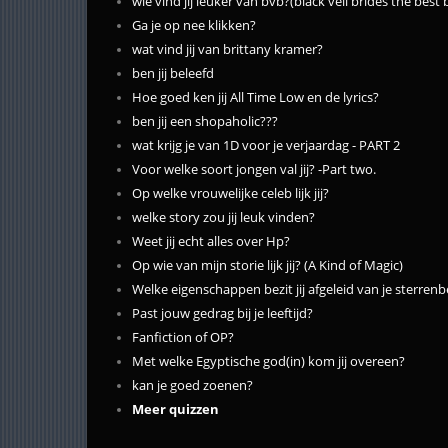
wie vind jij leuker van bvb?(black veil brides the best
Ga je op nee klikken?
wat vind jij van brittany kramer?
ben jij beleefd
Hoe goed ken jij All Time Low en de lyrics?
ben jij een shopaholic???
wat krijg je van 1D voor je verjaardag - PART 2
Voor welke soort jongen val jij? -Part two.
Op welke vrouwelijke celeb lijk jij?
welke story zou jij leuk vinden?
Weet jij echt alles over Hp?
Op wie van mijn storie lijk jij? (A Kind of Magic)
Welke eigenschappen bezit jij afgeleid van je sterrenb
Past jouw gedrag bij je leeftijd?
Fanfiction of OP?
Met welke Egyptische god(in) kom jij overeen?
kan je goed zoenen?
Meer quizzen