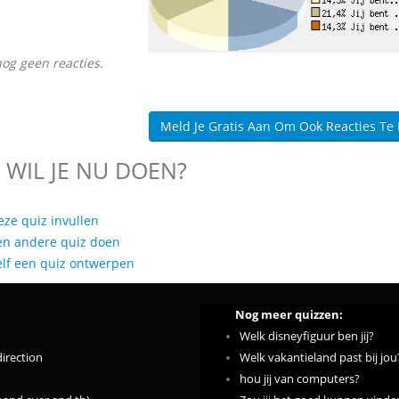
nog geen reacties.
Meld Je Gratis Aan Om Ook Reacties Te
 WIL JE NU DOEN?
eze quiz invullen
en andere quiz doen
elf een quiz ontwerpen
Nog meer quizzen:
Welk disneyfiguur ben jij?
direction
Welk vakantieland past bij jou
hou jij van computers?