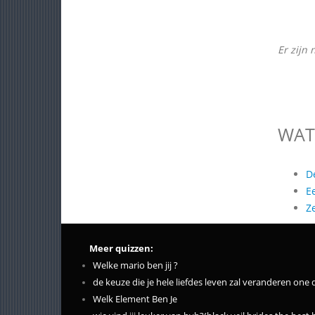
Er zijn 
WAT
D
E
Z
Meer quizzen:
Welke mario ben jij ?
de keuze die je hele liefdes leven zal veranderen one 
Welk Element Ben Je