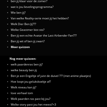
ben jij klaar voor de zomer?
wat is jou lievelingsprogramma?
Wie ben jij?
Van welke Reality-serie moet jij het hebben?
Welk Dier Ben Jij???
Welke Geastmer bist sto?
Ben jij een echte Avatar the Last Airbender Fan???
Ben jij wit of ben jij zwart?
Meer quizzen
Nog meer quizzen:
welk paardenras ben jij?
welke beauty ben jij
Ben je een Engeltje of juist de duivel ??? (met anime plaatjes)
Hoe loopt jou gelukskoekje af?
Welk niveau kan jij?
love verhaal tom
Welk paarden ras past bij jou?
Welke story past jou het meest?<3