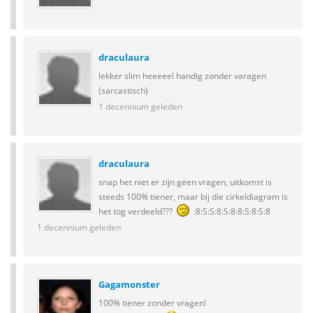
draculaura
lekker slim heeeeel handig zonder varagen
(sarcastisch)
1 decennium geleden
draculaura
snap het niet er zijn geen vragen, uitkomst is
steeds 100% tiener, maar bij die cirkeldiagram is
het tog verdeeld???
:8:S:S:8:S:8:8:S:8:S:8
1 decennium geleden
Gagamonster
100% tiener zonder vragen!