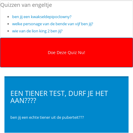
Quizzen van engeltje
ben jij een kwakseldepipoclowny?
welke personage van de bende van vijf ben jij?
wie van de lion king 2 ben jij?
EEN TIENER TEST, DURF JE HET
AAN????
ben jij een echte tiener uit de puberteit???