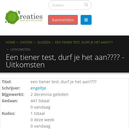
Aanmelden
HOME
ONTDEK
QUIZZEN
EEN TIENER TEST, DURF JE HET AAN????
UITKOMSTEN
Een tiener test, durf je het aan???? -
Uitkomsten
Titel:
een tiener test, durf je het aan????
Schrijver:
engeltje
Bijgewerkt:
2 decennia geleden
Gedaan:
441 totaal
0 vandaag
Kudos:
1 totaal
0 deze week
0 vandaag