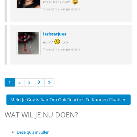
maar het klopt!!!
1 decennium geleden
larissatjuee
euh??
:S:S
1 decennium geleden
1
2
3
Meld Je Gratis Aan Om Ook Reacties Te Kunnen Plaatsen
WAT WIL JE NU DOEN?
Deze quiz invullen