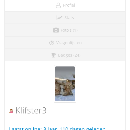
Profiel
Stats
Foto's (1)
Vragenlijsten
Badges (24)
Klifster3
Laatst online:
3 jaar, 110 dagen geleden