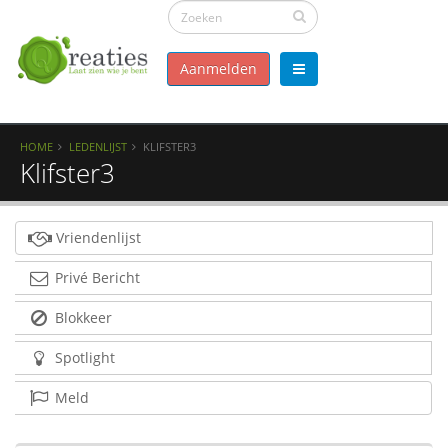
Aanmelden
HOME
LEDENLIJST
KLIFSTER3
Klifster3
Vriendenlijst
Privé Bericht
Blokkeer
Spotlight
Meld