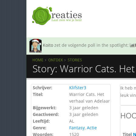
Koito
zet de volgende poll in the spotlight:
HOME
ONTDEK
STORIES
Story: Warrior Cats. He
Schrijver:
Klifster3
Ik heb 
Titel:
Warrior Cats. Het
leuk vi
verhaal van Adelaar
Bijgewerkt:
3 jaar geleden
HOO
Geactiveerd:
3 jaar geleden
Leeftijd:
AL
Genre:
Fantasy
,
Actie
Woorden:
1520
Titel
N