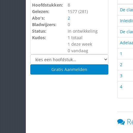
Hoofdstukken:
8
De cla
Gelezen:
1577 (
281
)
Abo's:
2
Inleid
Bladwijzers:
0
Status:
In ontwikkeling
De cla
Kudos:
1 totaal
Adela
1 deze week
0 vandaag
1
2
Gratis Aanmelden
3
4
R