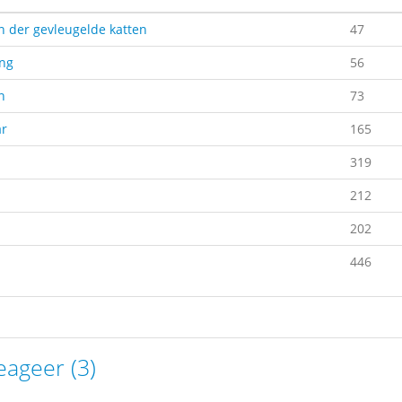
n der gevleugelde katten
47
ing
56
n
73
ar
165
319
212
202
446
eageer (3)