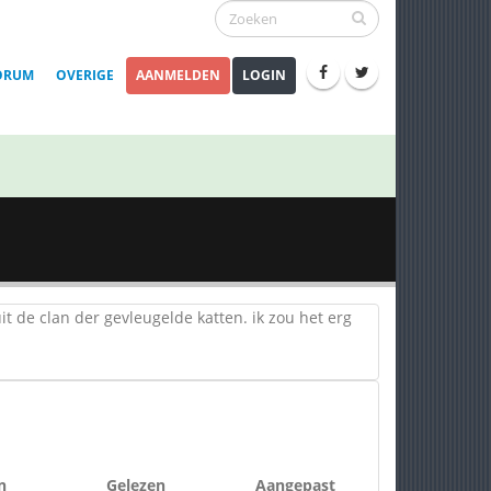
ORUM
OVERIGE
AANMELDEN
LOGIN
it de clan der gevleugelde katten. ik zou het erg
n
Gelezen
Aangepast