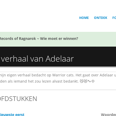
HOME
ONTDEK
F
Records of Ragnarok ~ Wie moet er winnen?
t verhaal van Adelaar
mijn eigen verhaal bedacht op Warrior cats. Het gaat over Adelaar u
nden als iemand het zou lezen alvast bedankt. 😼😻🐾🦅
FDSTUKKEN
ieuwste eerst
Woorde