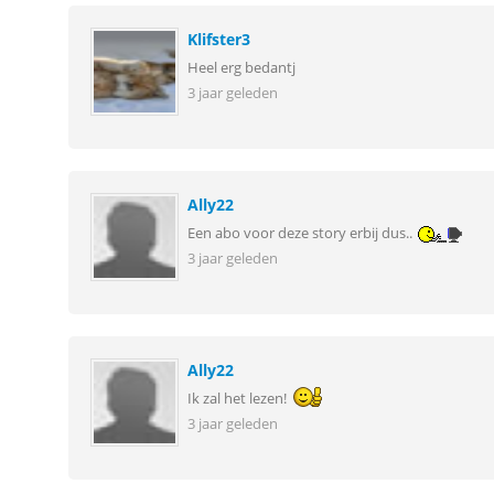
Klifster3
Heel erg bedantj
3 jaar geleden
Ally22
Een abo voor deze story erbij dus..
3 jaar geleden
Ally22
Ik zal het lezen!
3 jaar geleden