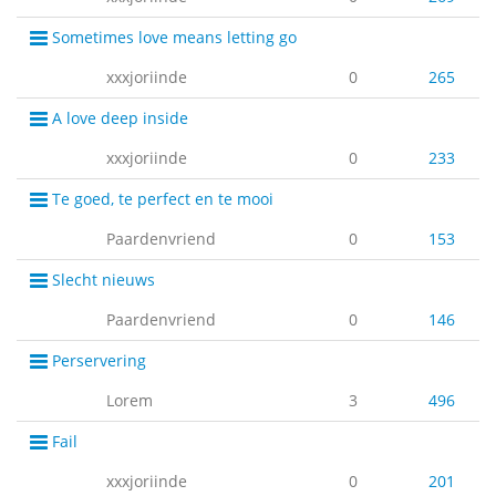
Sometimes love means letting go
xxxjoriinde
0
265
A love deep inside
xxxjoriinde
0
233
Te goed, te perfect en te mooi
Paardenvriend
0
153
Slecht nieuws
Paardenvriend
0
146
Perservering
Lorem
3
496
Fail
xxxjoriinde
0
201