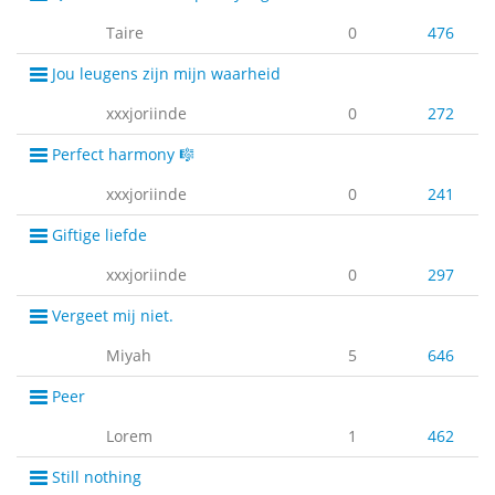
Taire
0
476
Jou leugens zijn mijn waarheid
xxxjoriinde
0
272
Perfect harmony 🎼
xxxjoriinde
0
241
Giftige liefde
xxxjoriinde
0
297
Vergeet mij niet.
Miyah
5
646
Peer
Lorem
1
462
Still nothing