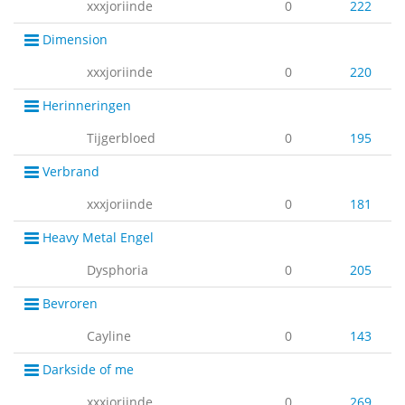
xxxjoriinde
0
222
Dimension
xxxjoriinde
0
220
Herinneringen
Tijgerbloed
0
195
Verbrand
xxxjoriinde
0
181
Heavy Metal Engel
Dysphoria
0
205
Bevroren
Cayline
0
143
Darkside of me
xxxjoriinde
0
269