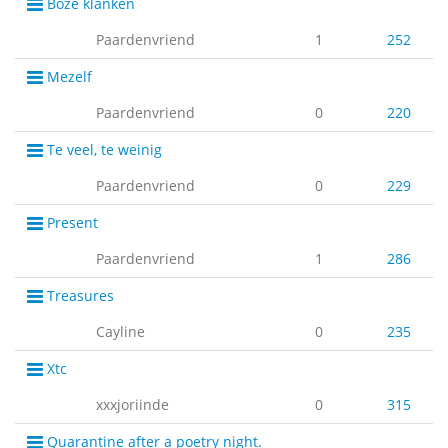
Boze klanken
Paardenvriend
1
252
Mezelf
Paardenvriend
0
220
Te veel, te weinig
Paardenvriend
0
229
Present
Paardenvriend
1
286
Treasures
Cayline
0
235
Xtc
xxxjoriinde
0
315
Quarantine after a poetry night.