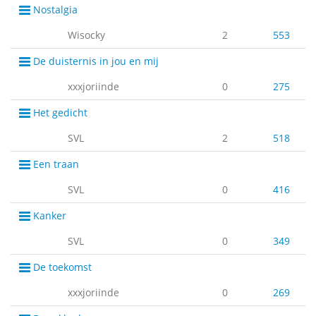
Nostalgia
Wisocky
2
553
De duisternis in jou en mij
xxxjoriinde
0
275
Het gedicht
SVL
2
518
Een traan
SVL
0
416
Kanker
SVL
0
349
De toekomst
xxxjoriinde
0
269