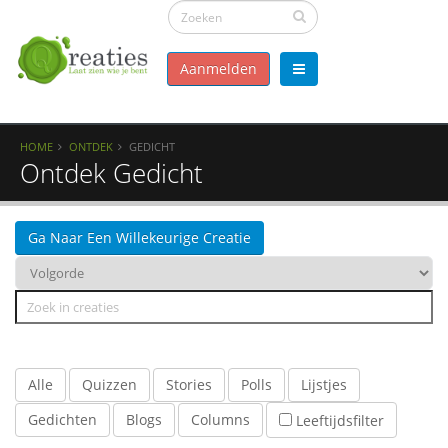
Aanmelden
HOME
ONTDEK
GEDICHT
Ontdek Gedicht
Ga Naar Een Willekeurige Creatie
Alle
Quizzen
Stories
Polls
Lijstjes
Gedichten
Blogs
Columns
Leeftijdsfilter