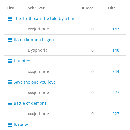
Titel
Schrijver
Kudos
Hits
The Truth can’t be told by a liar
xxxjoriinde
0
147
Ik zou kunnen liegen...
Dysphoria
0
148
Haunted
xxxjoriinde
0
244
Save the one you love
xxxjoriinde
0
227
Battle of demons
xxxjoriinde
0
227
Ik rouw