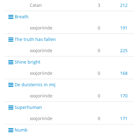
Catan
3
212
Breath
xxxjoriinde
0
191
The truth has fallen
xxxjoriinde
0
225
Shine bright
xxxjoriinde
0
168
De duisternis in mij
xxxjoriinde
0
170
Superhuman
xxxjoriinde
0
171
Numb