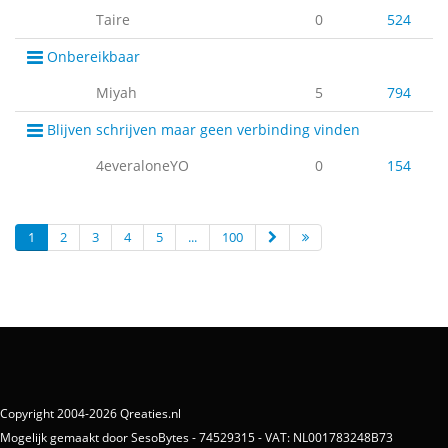
Taire
0
524
Onbereikbaar
Miyah
5
794
Blijven schrijven maar geen verbinding vinden
4everaloneYO
0
154
1
2
3
4
5
...
100
Copyright 2004-2026 Qreaties.nl
Mogelijk gemaakt door SesoBytes - 74529315 - VAT: NL001783248B73