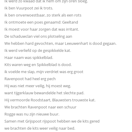
Ik werd zo kwaad dat ik hem om zijn oren sloeg.
Ik ben Vuurpoot zei ik trots.
ik ben onverwoestbaar, zo sterk als een rots
Ik ontmoete een poes genaamd: Geeltand
Ik moest voor haar zorgen dat was irritant.
De schaduwclan viel ons plotseling aan
We hebben hard gevochten, maar Leeuwenhart is dood gegaan.
Ik werd verliefd op de gespikkelde kat.
Haar naam was spikkelblad.
Kits waren weg en Spikkelblad is dood.
ik voelde me slap, mijn verdriet was erg groot
Ravenpoot had heel erg pech
Hij was niet meer veilig, hij moest weg.
want tijgerklauw bewandelde het slechte pad.
Hij vermoorde Roodstaart, Blauwsters trouwste kat.
We brachten Ravenpoot naar een schuur
Rogge was nu zijn nieuwe buur.
Samen met Grijspoot rijspoot hebben we de kits gered
we brachten de kits weer veilig naar bed.