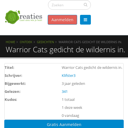
Aanmelden
HOME
ONTDEK
GEDICHTEN
WARRIOR CATS GEDICHT DE WILDERNIS IN.
Warrior Cats gedicht de wildernis in.
Titel:
Warrior Cats gedicht de wildernis in.
Schrijver:
Klifster3
Bijgewerkt:
3 jaar geleden
Gelezen:
341
Kudos:
1 totaal
1 deze week
0 vandaag
Gratis Aanmelden