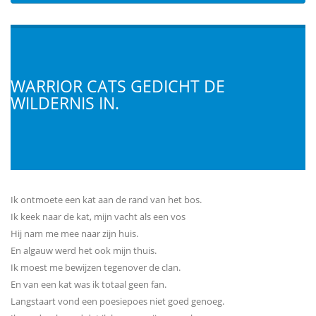
WARRIOR CATS GEDICHT DE
WILDERNIS IN.
Ik ontmoete een kat aan de rand van het bos.
Ik keek naar de kat, mijn vacht als een vos
Hij nam me mee naar zijn huis.
En algauw werd het ook mijn thuis.
Ik moest me bewijzen tegenover de clan.
En van een kat was ik totaal geen fan.
Langstaart vond een poesiepoes niet goed genoeg.