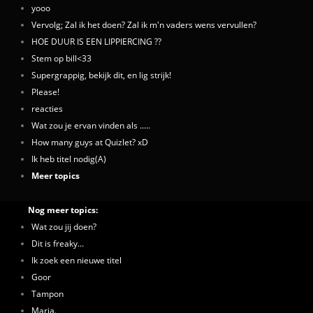
yooo
Vervolg; Zal ik het doen? Zal ik m'n vaders wens vervullen?
HOE DUUR IS EEN LIPPIERCING ??
Stem op bill<33
Supergrappig, bekijk dit, en lig strijk!
Please!
reacties
Wat zou je ervan vinden als .....
How many guys at Quizlet? xD
Ik heb titel nodig(A)
Meer topics
Nog meer topics:
Wat zou jij doen?
Dit is freaky...
Ik zoek een nieuwe titel
Goor
Tampon
Maria.