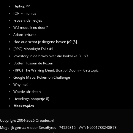
Hiphop ^^
[OP] - Inlunius
Frozen: de liedjes
Wtf moet ik nu doen?
Adam-Irritatie
Hoe oud schat je diegene boven je? [8]
[RPG] Moonlight Falls #1
lovestory in de bravo over die lookalike Bill x3
Botten Tussen de Rozen
{RPG} The Walking Dead: Boat of Doom ~ Kletstopic
Google Maps: Pokémon Challenge
Why me!
Woede africhten
Lievelings poppetje 8)
Meer topics
Copyright 2004-2026 Qreaties.nl
Mogelijk gemaakt door SesoBytes - 74529315 - VAT: NL001783248B73