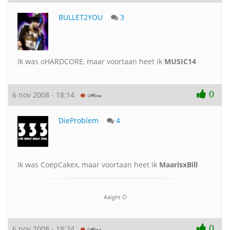
BULLET2YOU
3
Ik was oHARDCORE, maar voortaan heet ik
MUSIC14
0
6 nov 2008 - 18:14
DieProblem
4
Ik was CoepCakex, maar voortaan heet ik
MaarisxBill
Aaight Ö
0
6 nov 2008 - 18:24