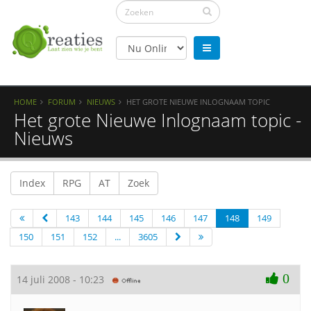
HOME
FORUM
NIEUWS
HET GROTE NIEUWE INLOGNAAM TOPIC
Het grote Nieuwe Inlognaam topic -
Nieuws
Index
RPG
AT
Zoek
143
144
145
146
147
148
149
150
151
152
...
3605
0
14 juli 2008 - 10:23