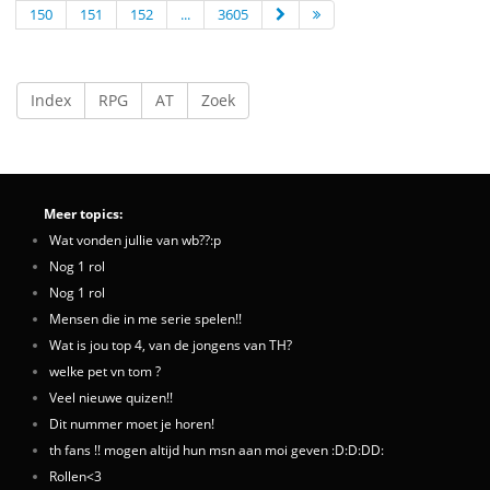
150
151
152
...
3605
Index
RPG
AT
Zoek
Meer topics:
Wat vonden jullie van wb??:p
Nog 1 rol
Nog 1 rol
Mensen die in me serie spelen!!
Wat is jou top 4, van de jongens van TH?
welke pet vn tom ?
Veel nieuwe quizen!!
Dit nummer moet je horen!
th fans !! mogen altijd hun msn aan moi geven :D:D:DD:
Rollen<3