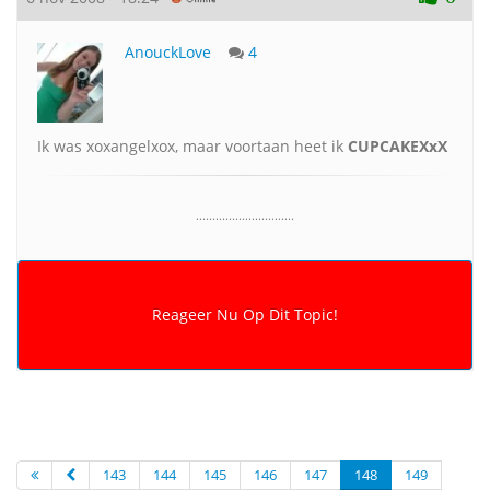
AnouckLove
4
Ik was xoxangelxox, maar voortaan heet ik
CUPCAKEXxX
..............................
143
144
145
146
147
148
149