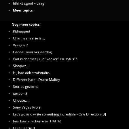
hihi x3 sgool = vaag
Meer topics
Nog meer topics:
Kidnapped
Char haar serie is....
Vraagje ?
Cadeau voor verjaardag.
Wat is dat met jullie "kanker" en "tyfus"?
Slaapwel!
Hij had ook strafstudie.
Different hate - Draco Malfoy
Stories gezocht
tattoo <3
Choose....
Sony Vegas Pro 9.
Let's go and write something incredible - One Direction [3]
hier kun je lachen man HAHA!
Quiz + serie ;]