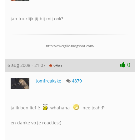
jah tuurlijk jij bij mij ook?
http://dwergiie.blogspot.com/
0
6 aug 2008 - 21:07
tomfreakske
4879
ja ik ben lief è
whahaha
nee joah:P
en danke vo je reacties;)