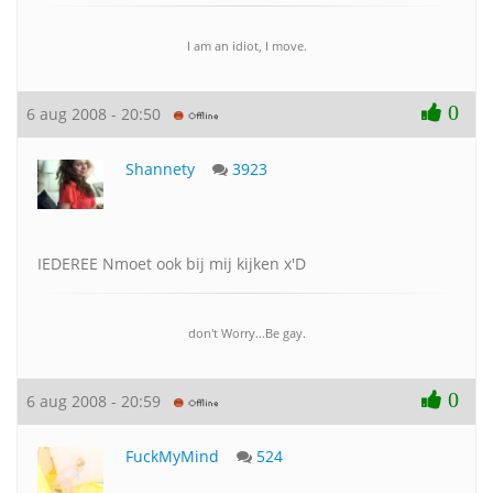
I am an idiot, I move.
0
6 aug 2008 - 20:50
Shannety
3923
IEDEREE Nmoet ook bij mij kijken x'D
don't Worry...Be gay.
0
6 aug 2008 - 20:59
FuckMyMind
524