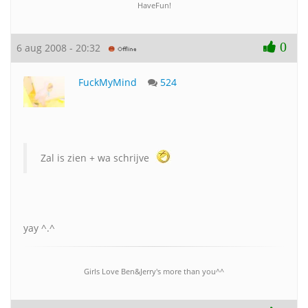
HaveFun!
0
6 aug 2008 - 20:32
FuckMyMind
524
Zal is zien + wa schrijve
yay ^.^
Girls Love Ben&Jerry's more than you^^