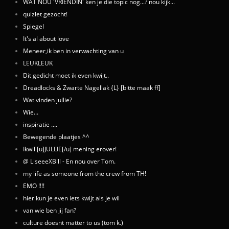
WAT NOU 'VRIENDIN' ken je die topic nog...? nou kijk...
quizlet gezocht!
Spiegel
It's al about love
Meneer,ik ben in verwachting van u
LEUKLEUK
Dit gedicht moet ik even kwijt..
Dreadlocks & Zwarte Nagellak {L} [bitte maak ff]
Wat vinden jullie?
Wie...
inspiratie ....
Bewegende plaatjes ^^
Ikwil [u]JULLIE[/u] mening erover!
@ LiseeeXBill - En nou over Tom.
my life as someone from the crew from TH!
EMO !!!!
hier kun je even iets kwijt als je wil
van wie ben jij fan?
culture doesnt matter to us (tom k.)