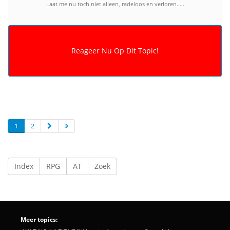
Laat me nu toch niet alleen, radeloos en verloren.....
1
2
Index
RPG
AT
Zoek
Meer topics: