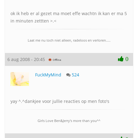
ok ik heb er al gezet ma moet effe wachtn ik kan er ma 5
in minuten zettten >.<
Laat me nu toch niet alleen, radeloos en verloren.....
0
6 aug 2008 - 20:45
FuckMyMind
524
yay ^.^dankjee voor jullie reacties op men foto's
Girls Love Ben&Jerry's more than you^^