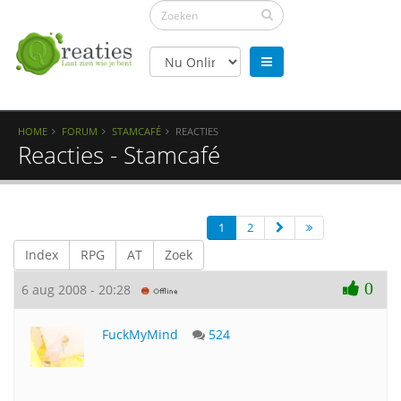
HOME
FORUM
STAMCAFÉ
REACTIES
Reacties - Stamcafé
1
2
Index
RPG
AT
Zoek
0
6 aug 2008 - 20:28
FuckMyMind
524