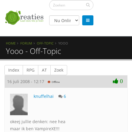
HOME
FORUM
OFF-TOPIC
YOOO
Yooo - Off-Topic
Index
RPG
AT
Zoek
0
16 juli 2008 - 12:17
knuffelhai
6
okeej jullie denken: nee hea
maar ik ben VampireXE!!!