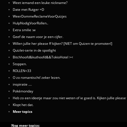
Weet iemand een leuke nickname?
Date met Rutger =D
WeerDommeReclameVoorQuizjes
HulpNodigVoorRollen..
Extra smilie :w
Geef de naam voor je een cijfer.
Willen jullie her please ff kijken? [NIET om Quizen te promoten!]
Quizlet-serie in de spotlight
Bitchhoofd&kuthoofd&&TokioHotel ><
Stoppen.
ROLLEN<33
O zo romantischt! zeker lezen.
inspiratie ....
Pokémonday
Heb zo een ideetje maar zou niet weten of ie goed is. Kijken jullie please f
Klopt het dat.
Meer topics
Nog meer topics: