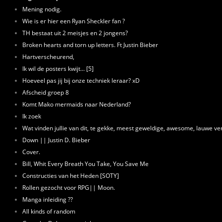
Mening nodig.
Wie is er hier een Ryan Sheckler fan ?
TH bestaat uit 2 meisjes en 2 jongens?
Broken hearts and torn up letters. Ft Justin Bieber
Hartverscheurend,
Ik wil de posters kwijt... [5]
Hoeveel pas jij bij onze techniek leraar? xD
Afscheid groep 8
Komt Mako mermaids naar Nederland?
Ik zoek
Wat vinden jullie van dit, te gekke, meest geweldige, awesome, lauwe ve
Down || Justin D. Bieber
Cover.
Bill, Whit Every Breath You Take, You Save Me
Constructies van het Heden [SOTY]
Rollen gezocht voor RPG|| Moon.
Manga inleiding ??
All kinds of random