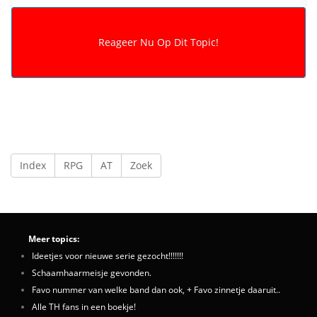
Index
RPG
AT
Zoek
Meer topics:
Ideetjes voor nieuwe serie gezocht!!!!!!!
Schaamhaarmeisje gevonden.
Favo nummer van welke band dan ook, + Favo zinnetje daaruit..
Alle TH fans in een boekje!