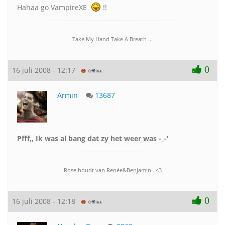
Hahaa go VampireXE
!!
Take My Hand Take A Breath ...
0
16 juli 2008 - 12:17
Armin
13687
Pfff,, Ik was al bang dat zy het weer was -_-'
Rose houdt van Renée&Benjamin . <3
0
16 juli 2008 - 12:18