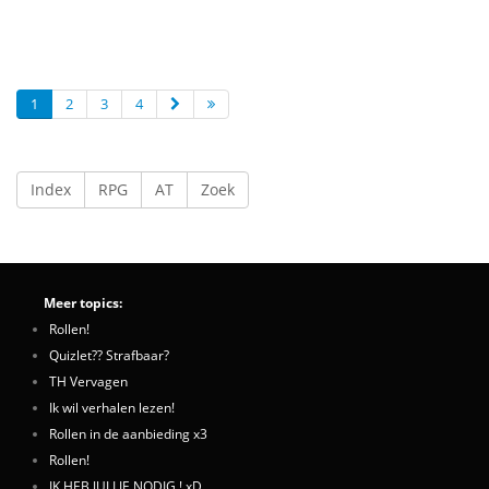
1
2
3
4
Index
RPG
AT
Zoek
Meer topics:
Rollen!
Quizlet?? Strafbaar?
TH Vervagen
Ik wil verhalen lezen!
Rollen in de aanbieding x3
Rollen!
IK HEB JULLIE NODIG ! xD