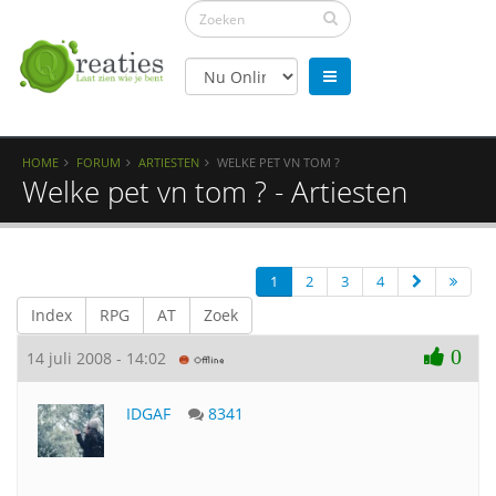
HOME
FORUM
ARTIESTEN
WELKE PET VN TOM ?
Welke pet vn tom ? - Artiesten
1
2
3
4
Index
RPG
AT
Zoek
0
14 juli 2008 - 14:02
IDGAF
8341