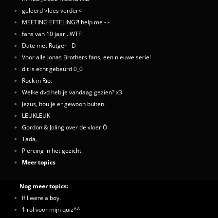
geleerd >lees verder<
MEETING EFTELING?! help me -.-
fans van 10 jaar...WTF!
Date met Rutger =D
Voor alle Jonas Brothers fans, een nieuwe serie!
dit is echt gebeurd 0_0
Rock in Rio.
Welke dvd heb je vandaag gezien? x3
Jezus, hou je er gewoon buiten.
LEUKLEUK
Gordon & Joling over de vloer Ö
Tada,
Piercing in het gezicht.
Meer topics
Nog meer topics:
If I were a boy.
1 rol voor mijn quiz^^