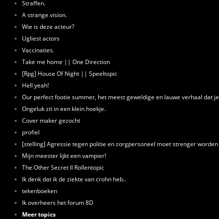
Straffen.
A strange vision.
Wie is deze acteur?
Ugliest actors
Vaccinaties.
Take me home || One Direction
[Rpg] House Of Night || Speeltopic
Hell yeah!
Our perfect footie summer, het meest geweldige en lauwe verhaal dat j
Ongeluk zit in een klein hoekje.
Cover maker gezocht
profiel
[stelling] Agressie tegen politie en zorgpersoneel moet strenger worde
Mijn meester lijkt een vampier!
The Other Secret II Rollentopic
Ik denk dat ik de ziekte van crohn heb..
tekenboeken
Ik overheers het forum 8D
Meer topics