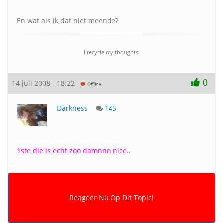
En wat als ik dat niet meende?
I recycle my thoughts.
0
14 juli 2008 - 18:22
Darkness
145
1ste die is echt zoo damnnn nice..