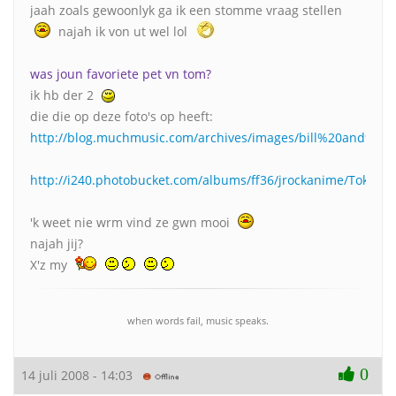
jaah zoals gewoonlyk ga ik een stomme vraag stellen
najah ik von ut wel lol
was joun favoriete pet vn tom?
ik hb der 2
die die op deze foto's op heeft:
http://blog.muchmusic.com/archives/images/bill%20and%20t
http://i240.photobucket.com/albums/ff36/jrockanime/Tokio%2
'k weet nie wrm vind ze gwn mooi
najah jij?
X'z my
when words fail, music speaks.
0
14 juli 2008 - 14:03