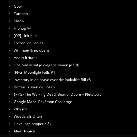
Goor
Tampon
Maria.
Hiphop ^^
[OP] - Inlunius
Frozen: de liedjes
Wtf moet ik nu doen?
Adam-Irritatie
Hoe oud schat je diegene boven je? [8]
[RPG] Moonlight Falls #1
lovestory in de bravo over die lookalike Bill x3
Botten Tussen de Rozen
{RPG} The Walking Dead: Boat of Doom ~ Kletstopic
Google Maps: Pokémon Challenge
Why me!
Woede africhten
Lievelings poppetje 8)
Meer topics