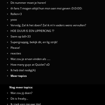
Dit nummer moet je horen!
th fans !! mogen altijd hun msn aan moi geven :D:D:DD:
Rollen<3
yooo
Vervolg; Zal ik het doen? Zal ik m'n vaders wens vervullen?
HOE DUUR IS EEN LIPPIERCING ??
Stem op bill<33
Supergrappig, bekijk dit, en lig strijk!
Please!
reacties
Wat zou je ervan vinden als .....
How many guys at Quizlet? xD
Ik heb titel nodig(A)
Meer topics
Nog meer topics:
Wat zou jij doen?
Dit is freaky...
Ik zoek een nieuwe titel