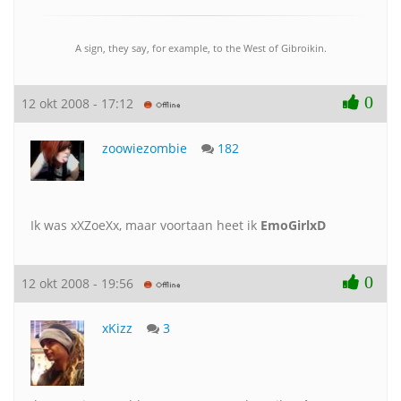
A sign, they say, for example, to the West of Gibroikin.
0
12 okt 2008 - 17:12
zoowiezombie
182
Ik was xXZoeXx, maar voortaan heet ik
EmoGirlxD
0
12 okt 2008 - 19:56
xKizz
3