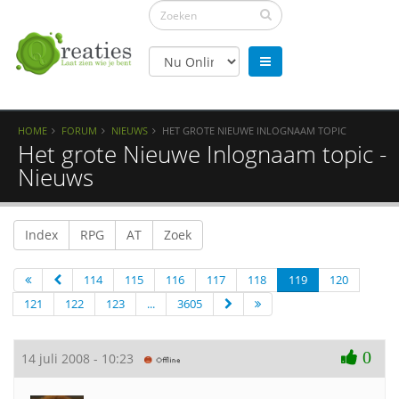
HOME
FORUM
NIEUWS
HET GROTE NIEUWE INLOGNAAM TOPIC
Het grote Nieuwe Inlognaam topic -
Nieuws
Index
RPG
AT
Zoek
114
115
116
117
118
119
120
121
122
123
...
3605
0
14 juli 2008 - 10:23