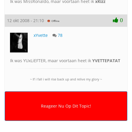
Ik was MissRonaldo, maar voortaan heet ik
xKizz
0
12 okt 2008 - 21:10
xYvette
78
Ik was YUxLiEFTER, maar voortaan heet ik
YVETTEPATAT
~ If i fall i will rise back up and relive my glory ~