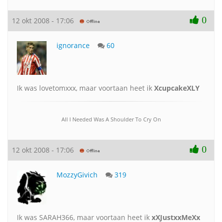
0
12 okt 2008 - 17:06
ignorance
60
Ik was lovetomxxx, maar voortaan heet ik
XcupcakeXLY
All I Needed Was A Shoulder To Cry On
0
12 okt 2008 - 17:06
MozzyGivich
319
Ik was SARAH366, maar voortaan heet ik
xXJustxxMeXx