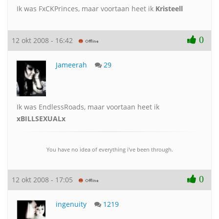
Ik was FxCKPrinces, maar voortaan heet ik
Kristeell
0
12 okt 2008 - 16:42
Jameerah
29
Ik was EndlessRoads, maar voortaan heet ik
xBILLSEXUALx
You have no idea of everything i've been through.
0
12 okt 2008 - 17:05
ingenuity
1219