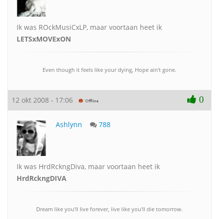
Ik was ROckMusiCxLP, maar voortaan heet ik
LETSxMOVExON
Even though it feels like your dying, Hope ain't gone.
0
12 okt 2008 - 17:06
Ashlynn
788
Ik was HrdRckngDiva, maar voortaan heet ik
HrdRckngDIVA
Dream like you'll live forever, live like you'll die tomorrow.