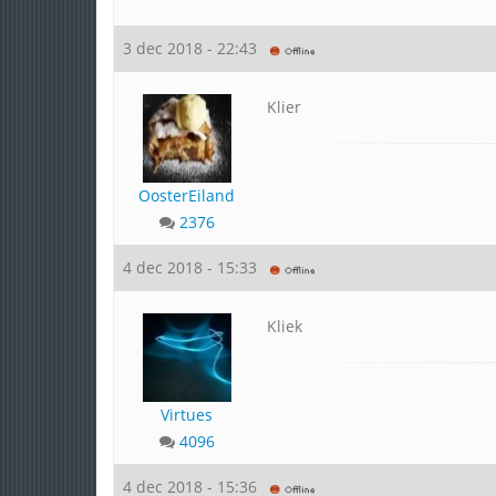
3 dec 2018 - 22:43
Klier
OosterEiland
2376
4 dec 2018 - 15:33
Kliek
Virtues
4096
4 dec 2018 - 15:36