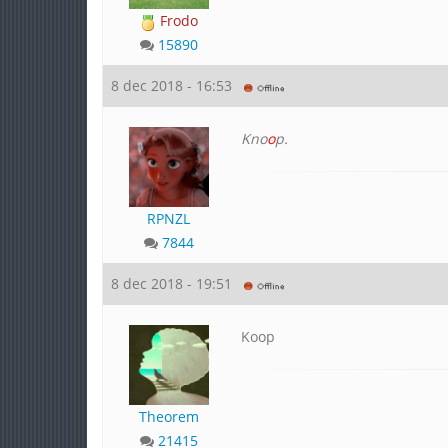
Frodo
15890
8 dec 2018 - 16:53
Kno
o
p.
RPNZL
7844
8 dec 2018 - 19:51
Koop
Theorem
21415