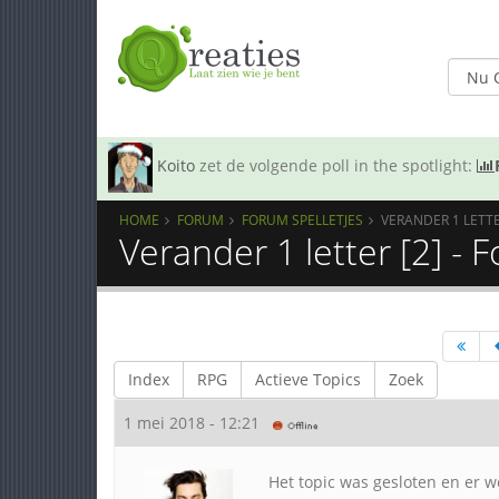
Koito
zet de volgende poll in the spotlight:
HOME
FORUM
FORUM SPELLETJES
VERANDER 1 LETTE
Verander 1 letter [2] - 
Index
RPG
Actieve Topics
Zoek
1 mei 2018 - 12:21
Het topic was gesloten en er 