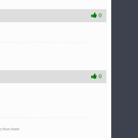
0
0
ent from them