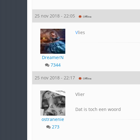
25 nov 2018 - 22:05
V
lies
DreamerN
7344
25 nov 2018 - 22:17
Vlier
Dat is toch een woord
ostranenie
273