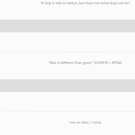
"A ship is safe in harbor, but that's not what ships are for"
"Nice is different than good." SCORPlO > RPNZL
I am an idiot, I move.