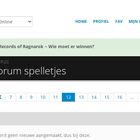
HOME
PROFIEL
FAV
MIJN 
Records of Ragnarok ~ Wie moet er winnen?
R [2]
Forum spelletjes
7
8
9
10
11
12
13
14
15
16
...
werd geen nieuwe aangemaakt, dus bij deze.