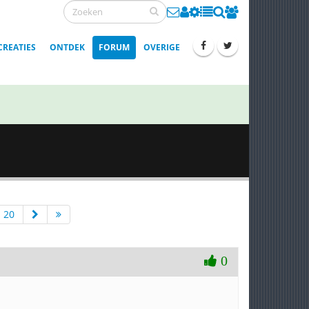
CREATIES
ONTDEK
FORUM
OVERIGE
20
0