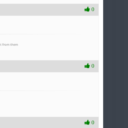
0
ent from them
0
0