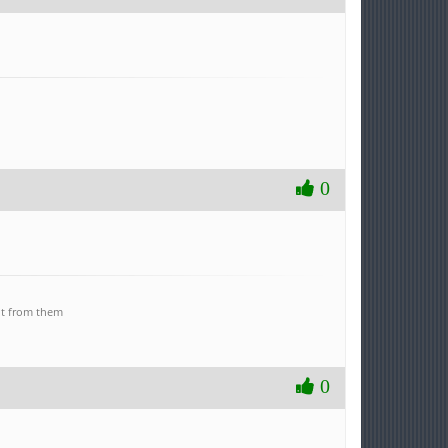
0
ent from them
0