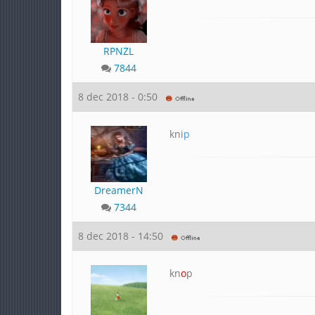
RPNZL
7844
8 dec 2018 - 0:50
kni
p
DreamerN
7344
8 dec 2018 - 14:50
kn
o
p