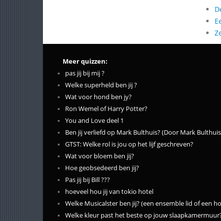
D
E
Z
Meer quizzen:
pas jij bij mij ?
Welke superheld ben jij ?
Wat voor hond ben jy?
Ron Wemel of Harry Potter?
You and Love deel 1
Ben jij verliefd op Mark Bulthuis? (Door Mark Bulthuis
GTST: Welke rol is jou op het lijf geschreven?
Wat voor bloem ben jij?
Hoe geobsedeerd ben jij?
Pas jij bij Bill ???
hoeveel hou jij van tokio hotel
Welke Musicalster ben jij? (een ensemble lid of een h
Welke kleur past het beste op jouw slaapkamermuur