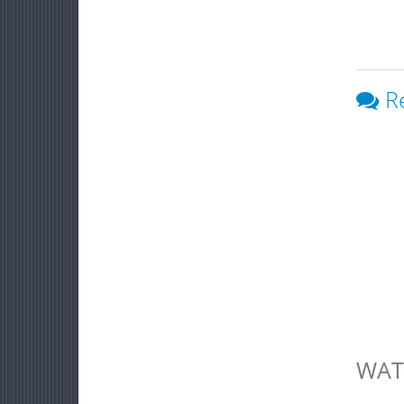
R
WAT