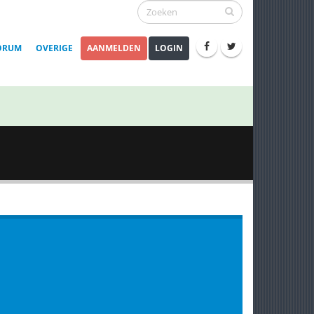
ORUM
OVERIGE
AANMELDEN
LOGIN