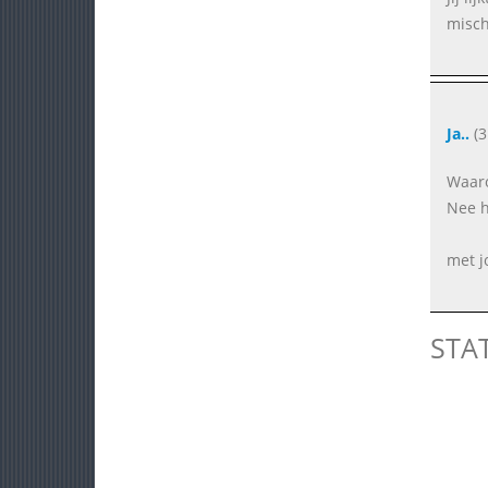
misch
Ja..
(3
Waaro
Nee h
met j
STA