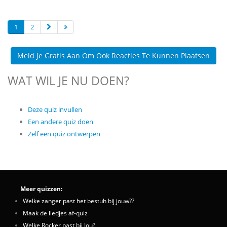
1
2
Meld Je Gratis Aan Om Ook Reacties Te Kunnen Plaatsen
WAT WIL JE NU DOEN?
Deze quiz invullen
Een andere quiz doen
Zelf een quiz ontwerpen
Meer quizzen:
Welke zanger past het bestuh bij jouw??
Maak de liedjes af-quiz
Welke Rocker past bij Jou?