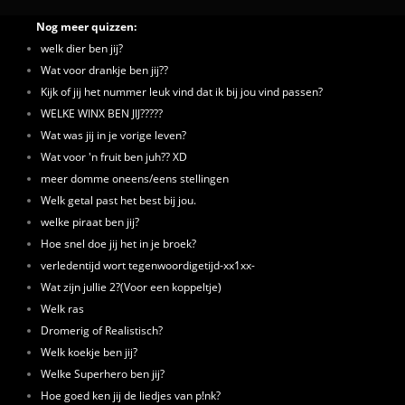
Nog meer quizzen:
welk dier ben jij?
Wat voor drankje ben jij??
Kijk of jij het nummer leuk vind dat ik bij jou vind passen?
WELKE WINX BEN JIJ?????
Wat was jij in je vorige leven?
Wat voor 'n fruit ben juh?? XD
meer domme oneens/eens stellingen
Welk getal past het best bij jou.
welke piraat ben jij?
Hoe snel doe jij het in je broek?
verledentijd wort tegenwoordigetijd-xx1xx-
Wat zijn jullie 2?(Voor een koppeltje)
Welk ras
Dromerig of Realistisch?
Welk koekje ben jij?
Welke Superhero ben jij?
Hoe goed ken jij de liedjes van p!nk?