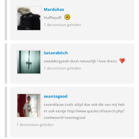
Mardukas
Hufflepuff.
1 decennium geleden
Satansbitch
zwaddergyeah duuh natuurlijk i love draco
1 decennium geleden
seantogood
ravenklauw zoals altijd doe ook die van mij heb
er ook eentje http://www.quizlet.nl/search.php?
zoekwoord=seantogood
1 decennium geleden