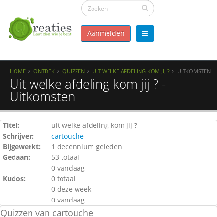
Aanmelden
HOME
ONTDEK
QUIZZEN
UIT WELKE AFDELING KOM JIJ ?
UITKOMSTEN
Uit welke afdeling kom jij ? -
Uitkomsten
Titel:
uit welke afdeling kom jij ?
Schrijver:
cartouche
Bijgewerkt:
1 decennium geleden
Gedaan:
53 totaal
0 vandaag
Kudos:
0 totaal
0 deze week
0 vandaag
Quizzen van cartouche