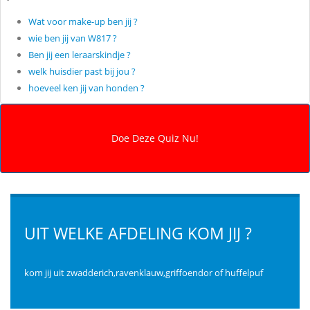
Wat voor make-up ben jij ?
wie ben jij van W817 ?
Ben jij een leraarskindje ?
welk huisdier past bij jou ?
hoeveel ken jij van honden ?
UIT WELKE AFDELING KOM JIJ ?
kom jij uit zwadderich,ravenklauw,griffoendor of huffelpuf