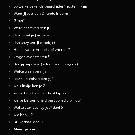
op welke bekende paardrijder/rijdster lijk jij?
Weet jij veel van Orlando Bloom?
Groet?
Welk leesteken ben jij?
Hoe moet je Jumpen?
Hoe sexy ben jij?(meisje)
Hou je van je vriendje of vriendin?
vragen over sterren !!
Ben jij mijn type ( alleen voor jongens )
Welke olsen ben jij?
hoe romantisch ben yij?
welk liedje ben je 2
welke hond past het best bij jou?
welke beroemdheid past volledig bij jou?
Welke ster past by jou? deel 6
wie ben jij ?
Bill verhaal deel 1
Meer quizzen