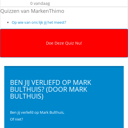
0 vandaag
Quizzen van MarkenThimo
Op wie van ons lijk jij het meest?
BEN JIJ VERLIEFD OP MARK
BULTHUIS? (DOOR MARK
BULTHUIS)
Ben jij verliefd op Mark Bulthuis,
Of niet?