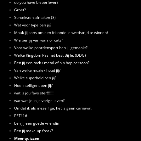
do you have bieberfever?
Groet?
Sonteksten afmaken (3)
Wat voor type ben jij?
Maak jij kans om een frikandellenwedstrijd te winnen?
Wie ben jij van warrior cats?
Voor welke paardensport ben jij gemaakt?
Welke Kingdom Pas het best Bij Je. (DDG)
Ben jij een rock / metal of hip hop persoon?
Van welke muziek houd jij?
Welke superheld ben jij?
Hoe intelligent ben jij?
wat is jou favo ster!!!!!!!
wat was je in je vorige leven?
Omdat ik als mezelf ga, het is geen carnaval.
PET! 1#
ben jij een goede vriendin
Ben jij make-up freak?
Meer quizzen