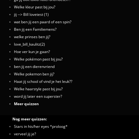
Welke kleur past bij jou?
jij --> Bill lovetest (1)
wat ben jij een paard of een spin?
Ben jij een Familiemens?
welke prinses ben jij?
love_bill_kaulitz(2)
Hoe ver kun je gaan?
Welke pokémon past bij jou?
ben jij een dierenvriend
Welke pokemon ben jij?
Haat jij school of vind je het leuk??
Welke haarstyle past bij jou?
word jij later een superster?
Meer quizzen
Nog meer quizzen:
Stars in his/her eyes *proloog*
verveel jij je?