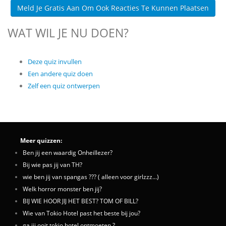
Meld Je Gratis Aan Om Ook Reacties Te Kunnen Plaatsen
WAT WIL JE NU DOEN?
Deze quiz invullen
Een andere quiz doen
Zelf een quiz ontwerpen
Meer quizzen:
Ben jij een waardig Onheillezer?
Bij wie pas jij van TH?
wie ben jij van spangas ??? ( alleen voor girlzzz...)
Welk horror monster ben jij?
BIJ WIE HOOR JIJ HET BEST? TOM OF BILL?
Wie van Tokio Hotel past het beste bij jou?
ga jij ooit tokio hotel ontmoeten ?