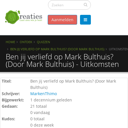
Aanmelden
HOME
ONTDEK
QUIZZEN
BEN JIJ VERLIEFD OP MARK BULTHUIS? (DOOR MARK BULTHUIS)
UITKOMSTE
Ben jij verliefd op Mark Bulthuis?
(Door Mark Bulthuis) - Uitkomsten
Titel:
Ben jij verliefd op Mark Bulthuis? (Door Mark
Bulthuis)
Schrijver:
MarkenThimo
Bijgewerkt:
1 decennium geleden
Gedaan:
21 totaal
0 vandaag
Kudos:
0 totaal
0 deze week