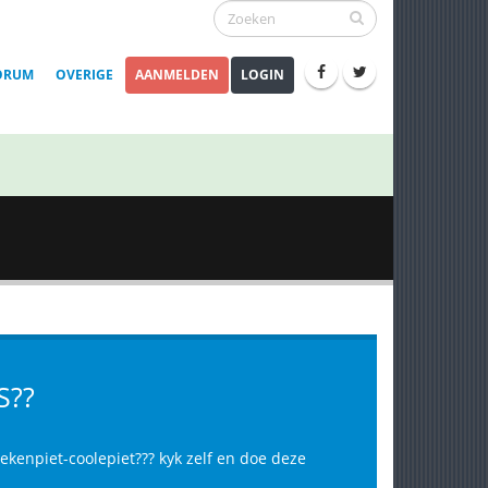
ORUM
OVERIGE
AANMELDEN
LOGIN
S??
tekenpiet-coolepiet??? kyk zelf en doe deze