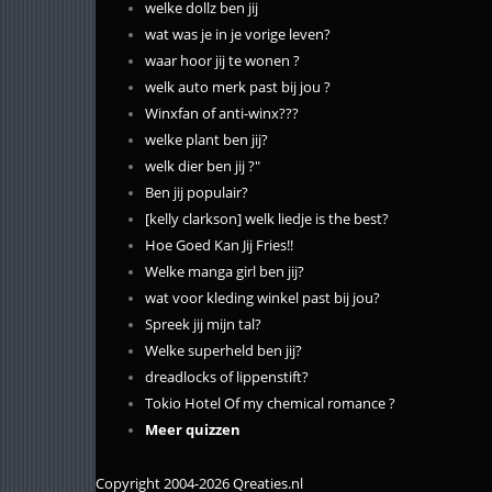
welke dollz ben jij
wat was je in je vorige leven?
waar hoor jij te wonen ?
welk auto merk past bij jou ?
Winxfan of anti-winx???
welke plant ben jij?
welk dier ben jij ?"
Ben jij populair?
[kelly clarkson] welk liedje is the best?
Hoe Goed Kan Jij Fries!!
Welke manga girl ben jij?
wat voor kleding winkel past bij jou?
Spreek jij mijn tal?
Welke superheld ben jij?
dreadlocks of lippenstift?
Tokio Hotel Of my chemical romance ?
Meer quizzen
Copyright 2004-2026 Qreaties.nl