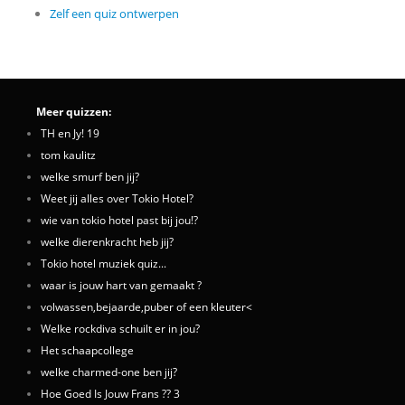
Zelf een quiz ontwerpen
Meer quizzen:
TH en Jy! 19
tom kaulitz
welke smurf ben jij?
Weet jij alles over Tokio Hotel?
wie van tokio hotel past bij jou!?
welke dierenkracht heb jij?
Tokio hotel muziek quiz...
waar is jouw hart van gemaakt ?
volwassen,bejaarde,puber of een kleuter<
Welke rockdiva schuilt er in jou?
Het schaapcollege
welke charmed-one ben jij?
Hoe Goed Is Jouw Frans ?? 3