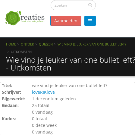
Aanmelden
HOME
ONTDEK
QUIZZEN
WIE VIND JE LEUKER VAN ONE BULLET LEFT?
UITKOMSTEN
Wie vind je leuker van one bullet left
- Uitkomsten
Titel:
wie vind je leuker van one bullet left?
Schrijver:
loveRIKlove
Bijgewerkt:
1 decennium geleden
Gedaan:
25 totaal
0 vandaag
Kudos:
0 totaal
0 deze week
0 vandaag