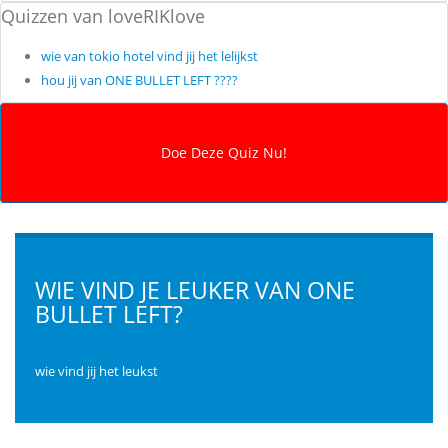
Quizzen van loveRIKlove
wie van tokio hotel vind jij het lelijkst
hou jij van ONE BULLET LEFT ????
WIE VIND JE LEUKER VAN ONE
BULLET LEFT?
wie vind jij het leukst