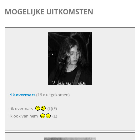
MOGELIJKE UITKOMSTEN
rik overmars
(16 x uitgekomen)
rik overmars
(L)(F)
ik ook van hem
(L)