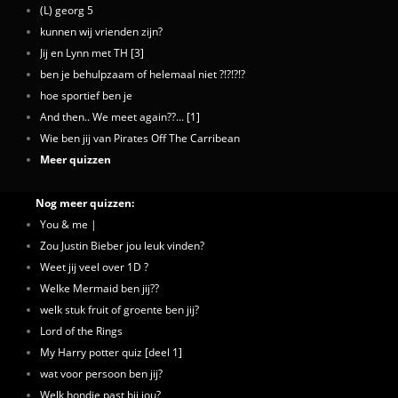
(L) georg 5
kunnen wij vrienden zijn?
Jij en Lynn met TH [3]
ben je behulpzaam of helemaal niet ?!?!?!?
hoe sportief ben je
And then.. We meet again??... [1]
Wie ben jij van Pirates Off The Carribean
Meer quizzen
Nog meer quizzen:
You & me |
Zou Justin Bieber jou leuk vinden?
Weet jij veel over 1D ?
Welke Mermaid ben jij??
welk stuk fruit of groente ben jij?
Lord of the Rings
My Harry potter quiz [deel 1]
wat voor persoon ben jij?
Welk hondje past bij jou?