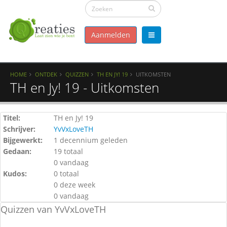
Aanmelden
HOME
ONTDEK
QUIZZEN
TH EN JY! 19
UITKOMSTEN
TH en Jy! 19 - Uitkomsten
Titel:
TH en Jy! 19
Schrijver:
YvVxLoveTH
Bijgewerkt:
1 decennium geleden
Gedaan:
19 totaal
0 vandaag
Kudos:
0 totaal
0 deze week
0 vandaag
Quizzen van YvVxLoveTH