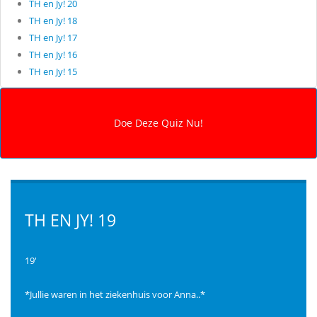
TH en Jy! 20
TH en Jy! 18
TH en Jy! 17
TH en Jy! 16
TH en Jy! 15
TH EN JY! 19
19'
*Jullie waren in het ziekenhuis voor Anna..*