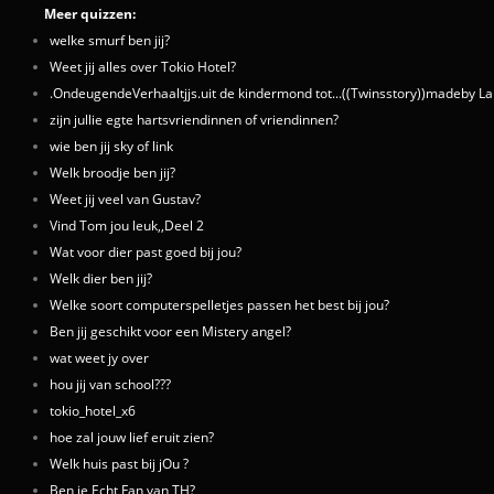
Meer quizzen:
welke smurf ben jij?
Weet jij alles over Tokio Hotel?
.OndeugendeVerhaaltjjs.uit de kindermond tot...((Twinsstory))madeby L
zijn jullie egte hartsvriendinnen of vriendinnen?
wie ben jij sky of link
Welk broodje ben jij?
Weet jij veel van Gustav?
Vind Tom jou leuk,,Deel 2
Wat voor dier past goed bij jou?
Welk dier ben jij?
Welke soort computerspelletjes passen het best bij jou?
Ben jij geschikt voor een Mistery angel?
wat weet jy over
hou jij van school???
tokio_hotel_x6
hoe zal jouw lief eruit zien?
Welk huis past bij jOu ?
Ben je Echt Fan van TH?