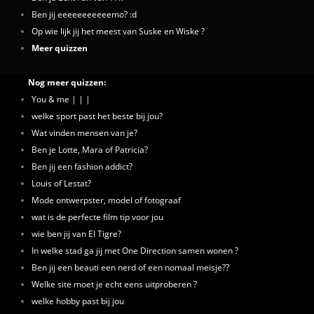
Ben jij eeeeeeeeeeemo? :d
Op wie lijk jij het meest van Suske en Wiske ?
Meer quizzen
Nog meer quizzen:
You & me | | |
welke sport past het beste bij jou?
Wat vinden mensen van je?
Ben je Lotte, Mara of Patricia?
Ben jij een fashion addict?
Louis of Lestat?
Mode ontwerpster, model of fotograaf
wat is de perfecte film tip voor jou
wie ben jij van El Tigre?
In welke stad ga jij met One Direction samen wonen ?
Ben jij een beauti een nerd of een nomaal meisje??
Welke site moet je echt eens uitproberen ?
welke hobby past bij jou