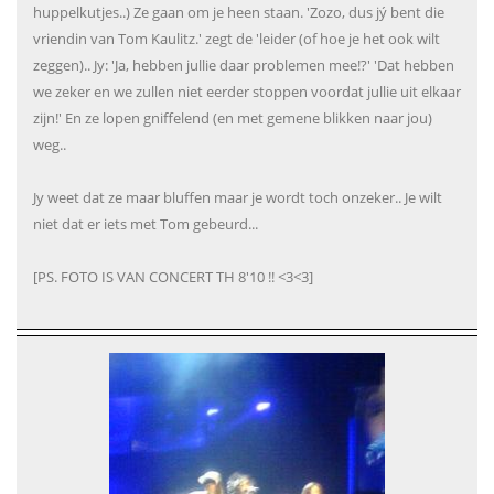
huppelkutjes..) Ze gaan om je heen staan. 'Zozo, dus jý bent die
vriendin van Tom Kaulitz.' zegt de 'leider (of hoe je het ook wilt
zeggen).. Jy: 'Ja, hebben jullie daar problemen mee!?' 'Dat hebben
we zeker en we zullen niet eerder stoppen voordat jullie uit elkaar
zijn!' En ze lopen gniffelend (en met gemene blikken naar jou)
weg..
Jy weet dat ze maar bluffen maar je wordt toch onzeker.. Je wilt
niet dat er iets met Tom gebeurd...
[PS. FOTO IS VAN CONCERT TH 8'10 !! <3<3]